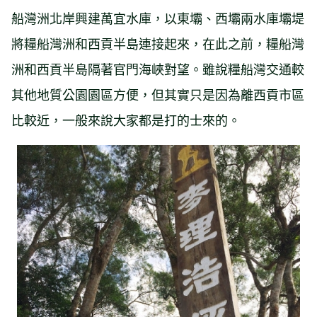
船灣洲北岸興建萬宜水庫，以東壩、西壩兩水庫壩堤
將糧船灣洲和西貢半島連接起來，在此之前，糧船灣
洲和西貢半島隔著官門海峽對望。雖說糧船灣交通較
其他地質公園園區方便，但其實只是因為離西貢市區
比較近，一般來說大家都是打的士來的。