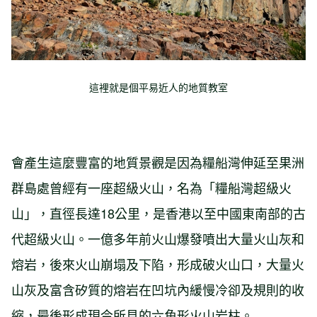
這裡就是個平易近人的地質教室
會產生這麼豐富的地質景觀是因為糧船灣伸延至果洲
群島處曾經有一座超級火山，名為「糧船灣超級火
山」，直徑長達18公里，是香港以至中國東南部的古
代超級火山。一億多年前火山爆發噴出大量火山灰和
熔岩，後來火山崩塌及下陷，形成破火山口，大量火
山灰及富含矽質的熔岩在凹坑內緩慢冷卻及規則的收
縮，最後形成現今所見的六角形火山岩柱。