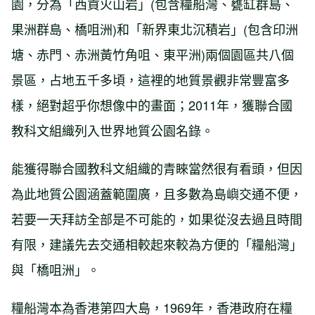
園，分為「西貢火山岩」(包含糧船灣、甕缸群島、
果洲群島、橋咀洲)和「新界東北沉積岩」(包含印洲
塘、赤門、赤洲黃竹角咀、東平洲)兩個園區共八個
景區，占地五千多頃，這裡的地質景觀非常豐富多
樣，絕對超乎你想像中的畫面；2011年，獲聯合國
教科文組織列入世界地質公園名錄。
能獲得聯合國教科文組織的青睞當然很有看頭，但因
為此地質公園涵蓋範圍廣，且多數為島嶼交通不便，
若要一天拜訪全部是不可能的，如果從沒去過且時間
有限，建議先去交通相較起來較為方便的「糧船灣」
與「橋咀洲」。
糧船灣本為香港第四大島，1969年，香港政府在糧