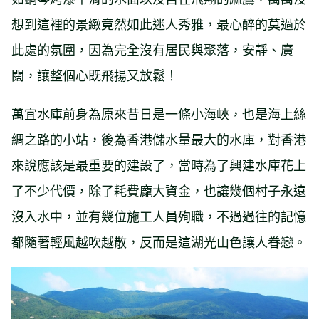
想到這裡的景緻竟然如此迷人秀雅，最心醉的莫過於
此處的氛圍，因為完全沒有居民與聚落，安靜、廣
闊，讓整個心既飛揚又放鬆！
萬宜水庫前身為原來昔日是一條小海峽，也是海上絲
綢之路的小站，後為香港儲水量最大的水庫，對香港
來說應該是最重要的建設了，當時為了興建水庫花上
了不少代價，除了耗費龐大資金，也讓幾個村子永遠
沒入水中，並有幾位施工人員殉職，不過過往的記憶
都隨著輕風越吹越散，反而是這湖光山色讓人眷戀。