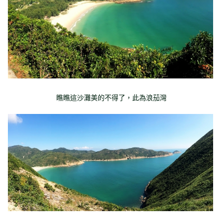
瞧瞧這沙灘美的不得了，此為浪茄灣