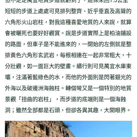
短短的步道上處處可見排列整齊、近乎垂直及高聳的
六角形火山岩柱，對我這種喜愛地質的人來說，就算
會被曬死也要好好觀賞。說是步道實際上是柏油鋪設
的路面，但車子是不能進來的，一開始的左側就是整
排黃色六角形玄武岩，每根相連在一起非常粗大，十
分壯觀，如一面巨大的壁畫。續行則可見萬宜水庫東
壩，注滿著藍綠色的水，而他的外面則是閃著銀光的
外海以及破邊洲海蝕柱。轉個彎又是一個特別的地質
景觀「扭曲的岩柱」，而步道的底端則是一個海蝕
洞；雖然全部都是石頭，但卻各異其趣，大開眼界。