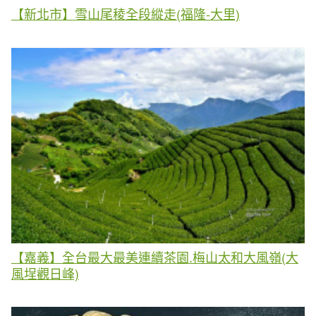
【新北市】雪山尾稜全段縱走(福隆-大里)
【嘉義】全台最大最美連續茶園.梅山太和大風嶺(大
風埕觀日峰)