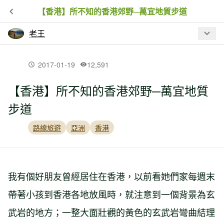
【香港】所不知的香港郊野─萬宜地質步道
老王
最新文章
2017-01-19
12,591
【香港】所不知的香港郊野─萬宜地質
【新手專區】爬台灣郊山應該注意的十
步道
二件事情
路線旅遊
亞洲
香港
【瑞典】夢境般的森林線之上
我有個好朋友曾經居住在香港，以前看她們家每週末
【環境】會攀岩的魚─斯氏瓢鰭鰕虎魚
帶著小孩到香港各地放風時，就注意到一個背景為玄
武岩的地方；一整大面壯觀的黃色的玄武岩彎曲結理