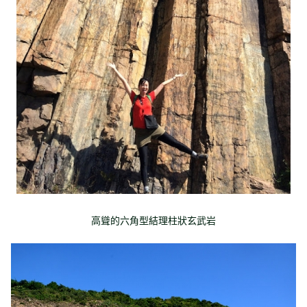
高聳的六角型結理柱狀玄武岩