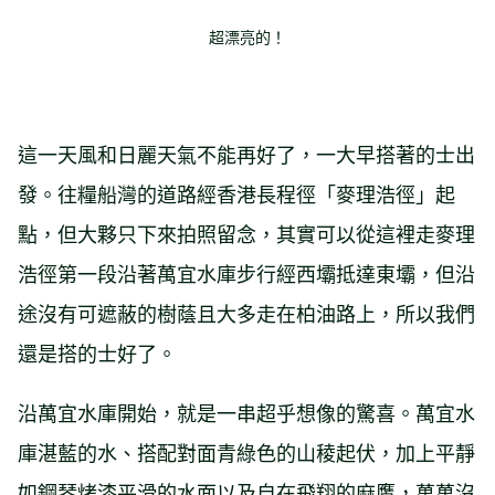
超漂亮的！
這一天風和日麗天氣不能再好了，一大早搭著的士出
發。往糧船灣的道路經香港長程徑「麥理浩徑」起
點，但大夥只下來拍照留念，其實可以從這裡走麥理
浩徑第一段沿著萬宜水庫步行經西壩抵達東壩，但沿
途沒有可遮蔽的樹蔭且大多走在柏油路上，所以我們
還是搭的士好了。
沿萬宜水庫開始，就是一串超乎想像的驚喜。萬宜水
庫湛藍的水、搭配對面青綠色的山稜起伏，加上平靜
如鋼琴烤漆平滑的水面以及自在飛翔的麻鷹，萬萬沒