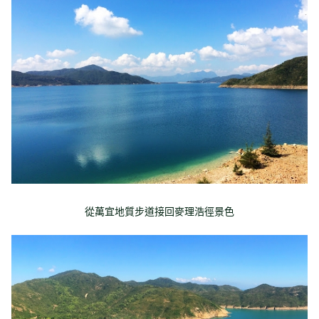
從萬宜地質步道接回麥理浩徑景色