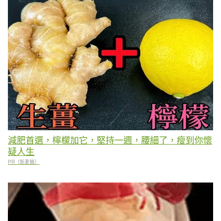
減肥首選，檸檬加它，堅持一週，腰細了，瘦到你懷
疑人生
PR（新素簡）