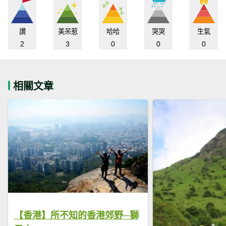
讚
美呆惹
哈哈
哭哭
生氣
2
3
0
0
0
相關文章
【香港】所不知的香港郊野─獅