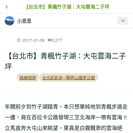
【台北市】青楓竹子湖：大屯雲海二子坪
小恩恩
最新文章
2017-01-09
5,277
【台北市】青楓竹子湖：大屯雲海二子
【台中】夕照花樑橋：后豐鐵馬道~~
坪
路線旅遊
台北趴趴走─陽明山國家公園
【台中】黃連木紅梅子橋：東豐自行車
綠廊~~
年關前夕到竹子湖踏青，本只想單純地到青楓步道走
【苗栗】英才書院探東社：北勢溪親水
廊道~~
一遭，竟在百拉卡公路發現三芝北海岸一帶有雲海 !!
立馬直奔大屯山來眺望，果真是白霧飄渺的雲海絕