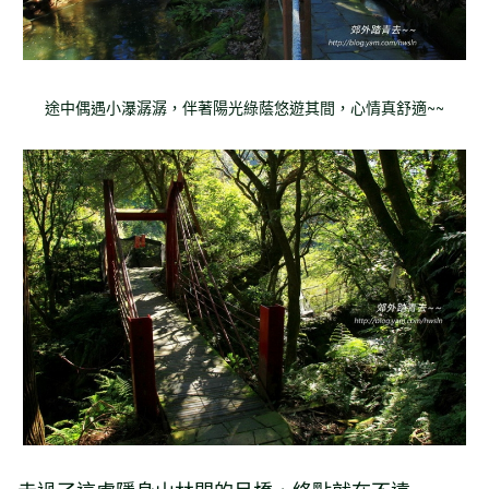
途中偶遇小瀑潺潺，伴著陽光綠蔭悠遊其間，心情真舒適~~