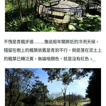
不愧是青楓步道.........像這般年關將近的冷冽天候，
殘留在樹上的楓葉依舊是青到不行，倒是落在泥土上
的楓葉已轉泛黃，無論啥顏色，就是沒有紅色 >_