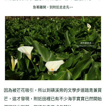
急著離開，到附近走走先~~
因為被芒花吸引，所以到磺溪旁的文學步道踏青兼賞
芒，這才發現，附近田裡已有不少海芋寶寶已然開始