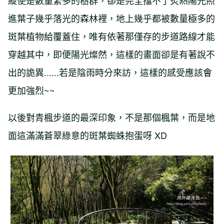
縱使是數量繁多的樹群，卻是完全擋不了炙熱陽光照
進葉子幾乎落光的森林裡，地上幾乎都被數量極多的
斑葉植物給覆蓋住，唯有依著那僅存的步道路線才能
穿越其中，即便陽光燦然，這樣的畫面卻是有著說不
出的詭異......若是陰雨時分來訪，這樣的感受應該會
更加強烈~~
以後對青楓步道的最深印象，不是那個楓葉，而是地
面這滿滿蒼翠綠意的斑葉蜘蛛抱蛋呀 XD