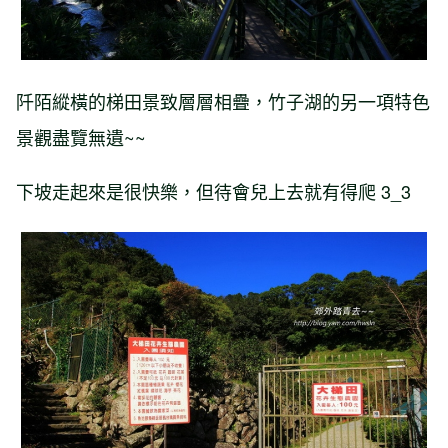
阡陌縱橫的梯田景致層層相疊，竹子湖的另一項特色
景觀盡覽無遺~~
下坡走起來是很快樂，但待會兒上去就有得爬 3_3