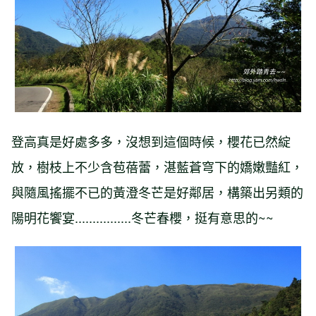
登高真是好處多多，沒想到這個時候，櫻花已然綻
放，樹枝上不少含苞蓓蕾，湛藍蒼穹下的嬌嫩豔紅，
與隨風搖擺不已的黃澄冬芒是好鄰居，構築出另類的
陽明花饗宴................冬芒春櫻，挺有意思的~~