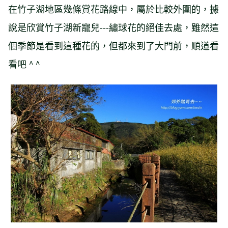
在竹子湖地區幾條賞花路線中，屬於比較外圍的，據
說是欣賞竹子湖新寵兒---繡球花的絕佳去處，雖然這
個季節是看到這種花的，但都來到了大門前，順道看
看吧 ^ ^