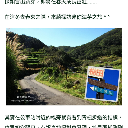
探頭冒出新芽，即將在春天成長茁壯.......
在這冬去春來之際，來趟探訪迷你海芋之旅 ^ ^
其實在公車站附近的橋旁就有看到青楓步道的指標，
位置相當醒目，有認真找絕對會發現，算是彌補剛剛