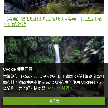
【嘉義】愛怎麼爬山就怎麼爬山--嘉義一日型登山必
推20條路線
Cookie 使用同意
本網站使用 Cookies 以提昇您的使用體驗及統計網路流量相
關資料。繼續使用本網站表示您同意我們使用 Cookies。若
您想進一步了解，請參閱
Cookies 聲明
。
我接受
下一篇
收藏
分享
【嘉義】一次Cool遊3座瀑布.玩水消暑探祕境一趟滿