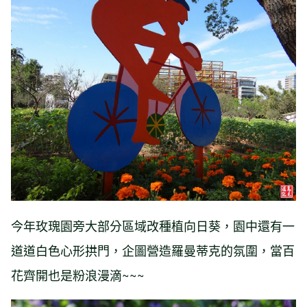
今年玫瑰園旁大部分區域改種植向日葵，園中還有一
道道白色心形拱門，企圖營造羅曼蒂克的氛圍，當百
花齊開也是粉浪漫滴~~~