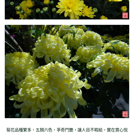
菊花品種繁多，五顏六色，爭奇鬥艷，讓人目不暇給，實在賞心悅