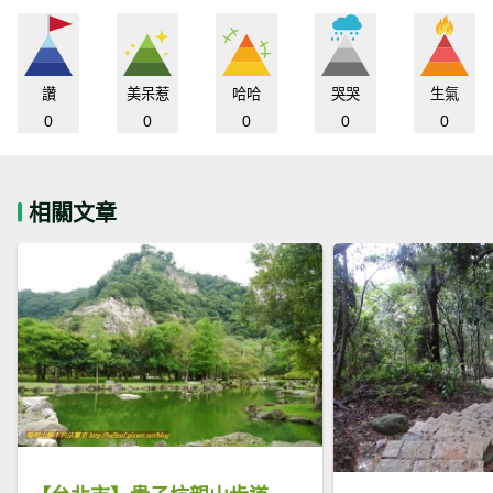
讚
美呆惹
哈哈
哭哭
生氣
0
0
0
0
0
相關文章