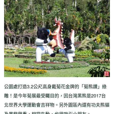
公園處打造3.2公尺高身戴菊花金牌的「菊熊讚」綠
雕！是今年菊展最受矚目的，因台灣黑熊是2017台
北世界大學運動會吉祥物。另外園區內還有功夫熊貓
及暴龍舉重，相當生動，也很吸引小朋友。