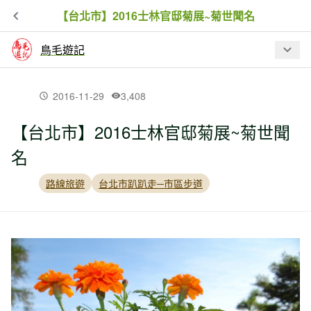
【台北市】2016士林官邸菊展~菊世聞名
鳥毛遊記
最新文章
2016-11-29
3,408
【台北市】2016士林官邸菊展~菊世聞
【新北市】金字碑古道牡丹山至黃金博
名
物館
路線旅遊
台北市趴趴走─市區步道
【新北市】新山夢湖步道驚現黑金剛
【新北市】跤頭趺崙步道-楓樹湖古道-水
管路-十八彎古道縱走