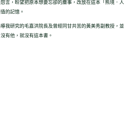
無怨言，盼望把原本想要忘卻的塵事，改放在這本「熊境．人
價值的記憶。
指導我研究的毛嘉洪院長及曾經同甘共苦的黃美秀副教授，並
，沒有他，就沒有這本書。