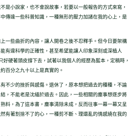
我不是小說家，也不會說故事，若要以一般報告的方式來寫，
事中傳達一些科普知識，一種無形的壓力加諸在我的心上，是
加上一些曲折的內容，讓人開卷之後不忍釋手。但今日要架構
不能有違科學的正確性，甚至希望能讓人印象深刻或深植人
只好硬著頭皮撐下去，試著以我個人的經歷為藍本，定稿時，
大約百分之九十以上是真實的。
也有不少的挫折與感傷。退休了，原本想把過去的種種，不論
了結，不能老是沈緬於過去。因此，一些相關的塵事想逐步將
。熟料，為了這本書，塵事清除未成，反而往事一幕一幕又呈
竟然有著割捨不了的心，一種剪不斷、理還亂的情感繞在我的