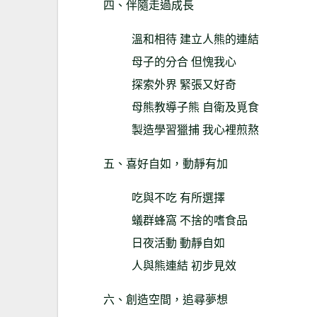
四、伴隨走過成長
溫和相待 建立人熊的連結
母子的分合 但愧我心
探索外界 緊張又好奇
母熊教導子熊 自衛及覓食
製造學習獵捕 我心裡煎熬
五、喜好自如，動靜有加
吃與不吃 有所選擇
蟻群蜂窩 不捨的嗜食品
日夜活動 動靜自如
人與熊連結 初步見效
六、創造空間，追尋夢想