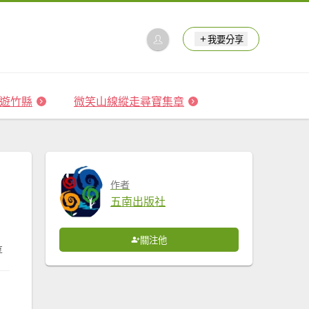
我要分享
 森遊竹縣
微笑山線縱走尋寶集章
作者
五南出版社
關注他
享