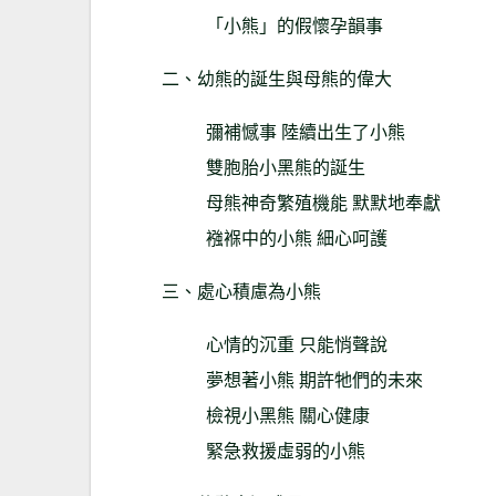
「小熊」的假懷孕韻事
二、幼熊的誕生與母熊的偉大
彌補憾事 陸續出生了小熊
雙胞胎小黑熊的誕生
母熊神奇繁殖機能 默默地奉獻
襁褓中的小熊 細心呵護
三、處心積慮為小熊
心情的沉重 只能悄聲說
夢想著小熊 期許牠們的未來
檢視小黑熊 關心健康
緊急救援虛弱的小熊