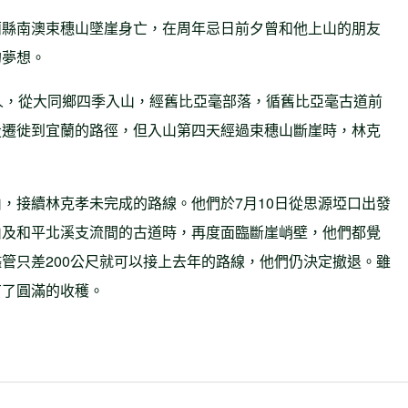
蘭縣南澳束穗山墜崖身亡，在周年忌日前夕曾和他上山的朋友
的夢想。
人，從大同鄉四季入山，經舊比亞毫部落，循舊比亞毫古道前
投遷徙到宜蘭的路徑，但入山第四天經過束穗山斷崖時，林克
，接續林克孝未完成的路線。他們於7月10日從思源埡口出發
山及和平北溪支流間的古道時，再度面臨斷崖峭壁，他們都覺
管只差200公尺就可以接上去年的路線，他們仍決定撤退。雖
有了圓滿的收穫。