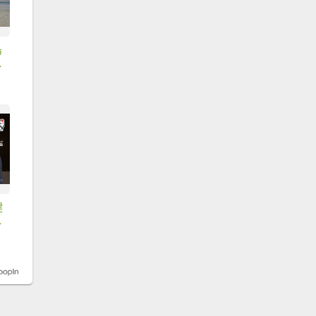
島
，
健
不