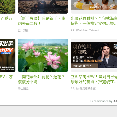
】百岳八
【新手專區】我是新手，我
出國花費難抓？全包式海
想去南二段！
假期，一價搞定食宿玩樂
省錢更省心！
登山知識
PR（Club Med Taiwan）
PV，才
【開花筆記】荷花？蓮花？
立即諮詢HPV！是對自己
傻傻分不清
康最好的投資，把握現在
嫌晚！
登山知識
PR（台灣癌症基金會）
Recommended by