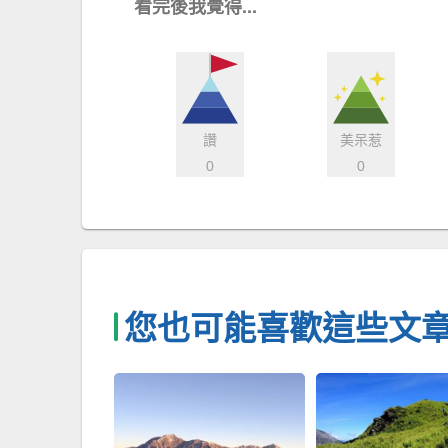
看完後我覺得...
讚
美呆惹
0
0
您也可能喜歡這些文