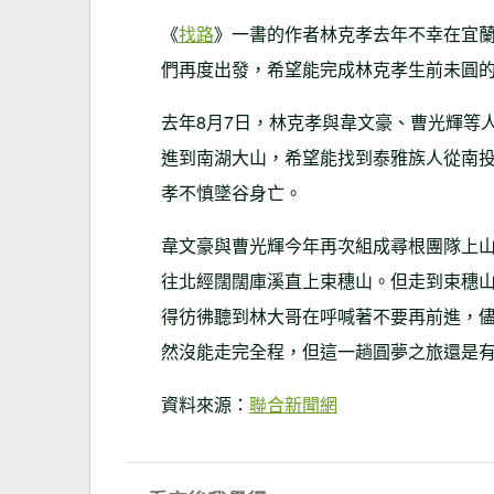
《
找路
》一書的作者林克孝去年不幸在宜
們再度出發，希望能完成林克孝生前未圓
去年8月7日，林克孝與韋文豪、曹光輝等
進到南湖大山，希望能找到泰雅族人從南
孝不慎墜谷身亡。
韋文豪與曹光輝今年再次組成尋根團隊上山
往北經闊闊庫溪直上束穗山。但走到束穗
得彷彿聽到林大哥在呼喊著不要再前進，儘
然沒能走完全程，但這一趟圓夢之旅還是
資料來源：
聯合新聞網