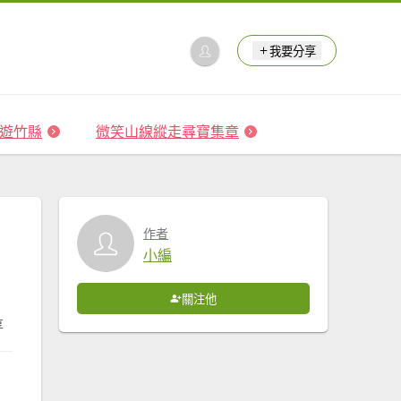
我要分享
 森遊竹縣
微笑山線縱走尋寶集章
作者
小編
關注他
享