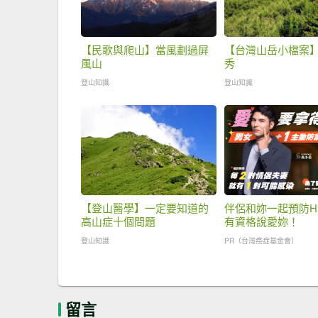
【民歌與爬山】當風劃過屏
【台灣山岳小檔案
風山
秀
登山知識
登山知識
【登山醫學】一定要知道的
伴侶和妳一起預防H
高山症十個問題
有資格說愛妳！
登山知識
PR（台灣癌症基金會）
留言