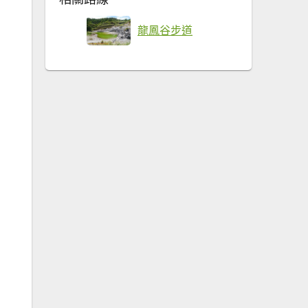
龍鳳谷步道