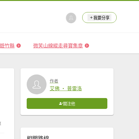
我要分享
 森遊竹縣
微笑山線縱走尋寶集章
作者
艾佛 ‧ 普雷洛
關注他
享
相關路線