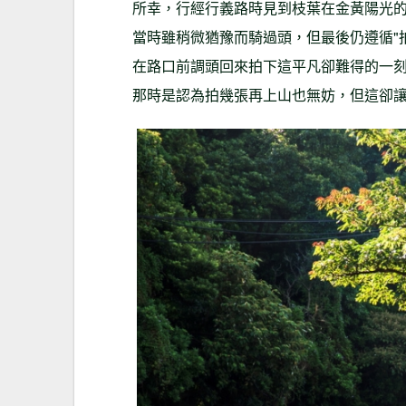
所幸，行經行義路時見到枝葉在金黃陽光
當時雖稍微猶豫而騎過頭，但最後仍遵循"
在路口前調頭回來拍下這平凡卻難得的一刻
那時是認為拍幾張再上山也無妨，但這卻