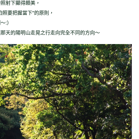
的照射下顯得頗美，
拍照要把握當下"的原則，
～:）
讓那天的陽明山走晃之行走向完全不同的方向～