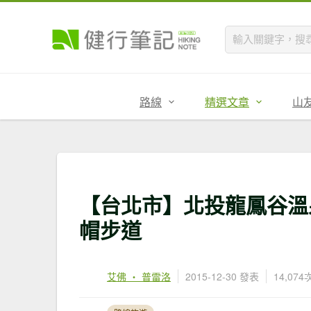
路線
精選文章
山
【台北市】北投龍鳳谷溫
帽步道
艾佛 ‧ 普雷洛
2015-12-30 發表
14,07