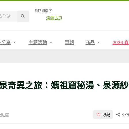
熱門關鍵字
淡蘭古道
友分享
主題活動
專輯
商品
2026
泉奇異之旅：媽祖窟秘湯、泉源紗
4次點閱
分
收藏