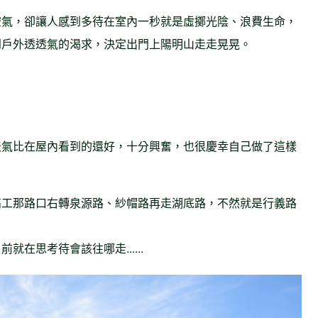
空氣，卻讓人感到多待在室內一秒就是虛擲光陰、浪費生命，
到戶外透透氣的渴求，決定出門上陽明山走走晃晃。
天氣比在屋內看到的還好，十分興奮，也很慶幸自己做了這樣
高工那路口右轉泉源路、紗帽路再走湖底路，不然就是行義路
在思考待會該往哪走......