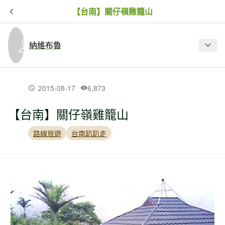
【台南】關仔嶺雞籠山
納維布魯
最新文章
2015-08-17
6,873
【台南】關仔嶺雞籠山
【台南】佳里區北頭洋--遊走小丘.認識西
拉雅文化的輕鬆小旅行
路線旅遊
台南趴趴走
【南投】阿里山公路玉山林道.有千元大
鈔的純粹綠境
【新北市】占山(尖山).觀音山硬漢嶺.北
橫古道串走(下)--令人讚嘆的八里淡水海