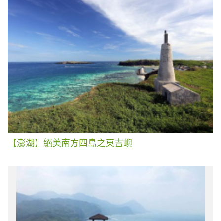
【澎湖】絕美南方四島之東吉嶼