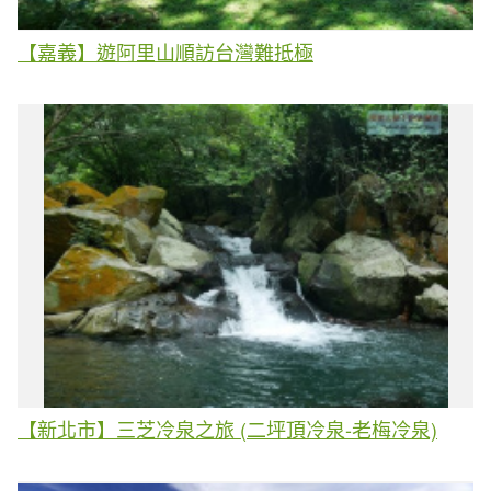
【嘉義】遊阿里山順訪台灣難抵極
【新北市】三芝冷泉之旅 (二坪頂冷泉-老梅冷泉)