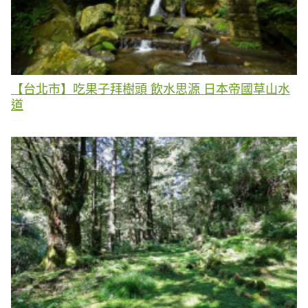
【台北市】吃果子拜樹頭 飲水思源 日本帝國草山水
道