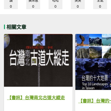
讚
美呆惹
哈哈
哭哭
生氣
0
0
0
0
0
相關文章
【書訊】台灣南北古道大縱走
【書訊】台灣的