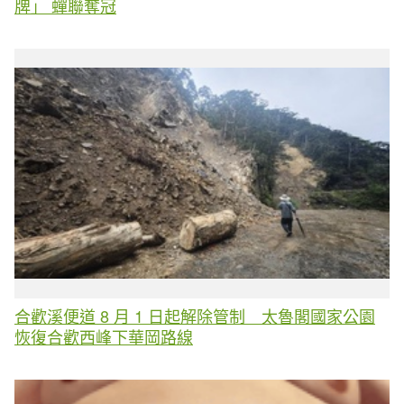
牌」 蟬聯奪冠
合歡溪便道 8 月 1 日起解除管制 太魯閣國家公園
恢復合歡西峰下華岡路線