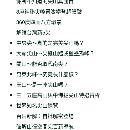
你所不知道的尖山真面目
8座神秘尖峰冒險攀登超體驗
360度四面八方環景
解讀台灣新5尖
中央尖～真的是完美尖山嗎？
大霸尖山～尖錐山體或堡壘孤峰？
關山～能否取代南尖？
奇萊北峰～究竟長什麼樣？
玉山～是一座尖山嗎？
三十五座高山與中海拔尖山特選賞析
世界知名尖山速覽
百岳新解：首批解密登場
破解山徑空間完百新導航