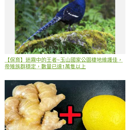
【保育】迷霧中的王者~玉山國家公園棲地維護佳，
帝雉族群穩定，數量已達1萬隻以上