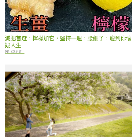
減肥首選，檸檬加它，堅持一週，腰細了，瘦到你懷
疑人生
PR（新素簡）