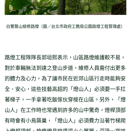
白鷺鷥山檢修路燈（圖／台北市政府工務局公園路燈工程管理處）
路燈工程隊隊長郭垣熙表示，山區路燈維護較不易，
對於車輛無法到達之登山步道，維修人員需付出更多
的體力及心力，為了讓市民在近郊山區行走時能夠安
全、安心，這些技藝高超的「燈山人」必須要一手扛
著梯子，一手拿著吃飯傢伙穿梭在山區。另外，「燈
山人」在工作時也常遇到許多的山中驚奇，燈桿頂部
有時會有小鳥築巢，「燈山人」必須費力沿著竹梯爬
上燈桿頂部，檢修燈具時還得小心翼翼，深恐一窩吱