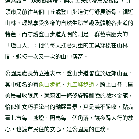
道共設置1,086盞路燈，照亮每天的凌晨及夜間，引
領市民前往各個山丘或登山步道健行舒展筋骨、親近
山林，輕鬆享受多樣的自然生態樂趣及體驗各步道的
特色，而守護登山步道光明的則是一群藝高膽大的
「燈山人」，他們每天扛著沉重的工具穿梭在山林
間，迎接一次又一次的山中傳奇。
公園處處長黃立遠表示，登山步道皆位於近郊山區，
其中知名的有
象山步道
、
九五峰步道
，跨上山脊市區
美景盡收眼底，就宛如一條條旋轉翻騰的戲水金龍，
恰似仙女巧手織出的豔麗畫景，真是美不勝收，點亮
臺北市每一盞燈，照亮每一個角落，讓夜歸人行的放
心，也讓市民住的安心，是公園處的任務。