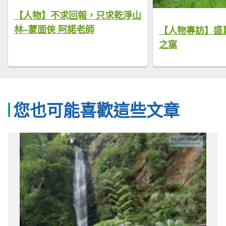
【人物】不求回報，只求乾淨山
林–蒙面俠 阿諾老師
【人物專訪】盛
之窩
您也可能喜歡這些文章