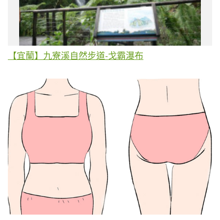
【宜蘭】九寮溪自然步道-戈霸瀑布