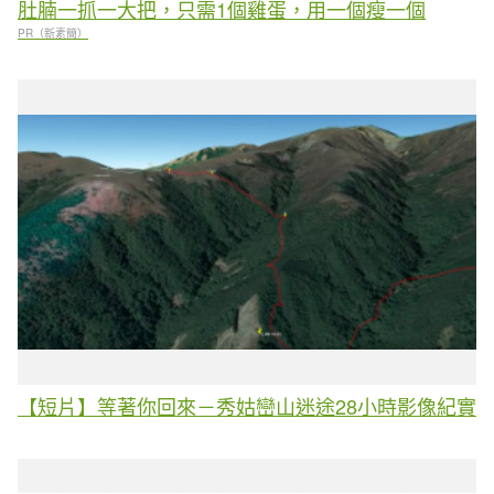
肚腩一抓一大把，只需1個雞蛋，用一個瘦一個
PR（新素簡）
【短片】等著你回來－秀姑巒山迷途28小時影像紀實