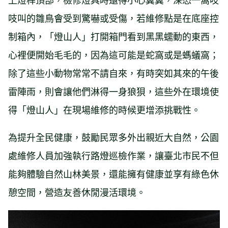
吱叫的雛鳥會受到驚嚇或受傷，若維修點是在底座控
制箱內，「燈山人」打開箱門看到黑黑蠕動的東西，
心裡便開始毛毛的，因為這可能是蛇窩或是螞蟻窩；
除了這些小動物常常不請自來，有時突如其來的午後
雷陣雨，則會讓他們淋得一身狼狽，這些外在環境使
得「燈山人」在現場維修的時候更增添挑戰性。
為提升全民健康，鼓勵民眾多外出親近大自然，公園
處維修人員加強執行路燈巡檢作業，讓臺北市民不但
能夠體驗自然山林美景，還能擁有健康並享有綠色休
憩空間，營造友善休閒漫活環境。