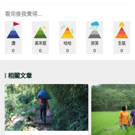
看完後我覺得...
讚
美呆惹
哈哈
哭哭
生氣
0
0
0
0
0
相關文章