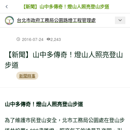
【新聞】山中多傳奇！燈山人照亮登山步道
台北市政府工務局公園路燈工程管理處
最新文章
2016-07-24
2,243
【新聞】山中多傳奇！燈山人照亮登山
【賞花】放假哪裡去? 士林官邸賞蘭正當
步道
時
新聞時事
【台北市】莫內也愛!! 興隆公園夏末風情
畫
山中多傳奇！燈山人照亮登山步道
【台北市】都會隱藏版濕地 新庄仔埤成
生物樂園
為了維護市民登山安全，北市工務局公園處在登山步