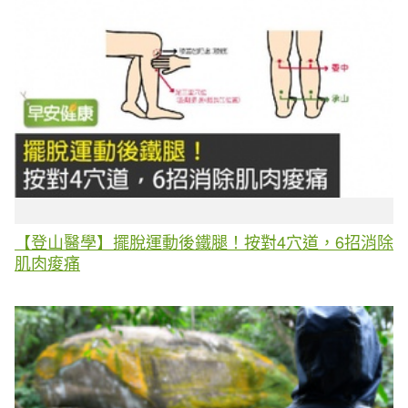
【登山醫學】擺脫運動後鐵腿！按對4穴道，6招消除
肌肉痠痛