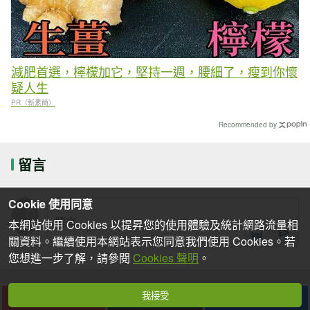
減肥首選，檸檬加它，堅持一週，腰細了，瘦到你懷
疑人生
PR（新素簡）
Recommended by
留言
Cookie 使用同意
本網站使用 Cookies 以提昇您的使用體驗及統計網路流量相
關資料。繼續使用本網站表示您同意我們使用 Cookies。若
您想進一步了解，請參閱
Cookies 聲明
。
我接受
下一篇
收藏
分享