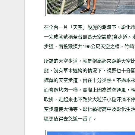
在全台一片「天空」設施的潮流下，彰化市
一完成就號稱全台最長天空設施(含步道、走
步道、南投猴探井195公尺天空之橋、竹崎
所謂的天空步道，就是架高起來距離天空
態，沒有草木遮掩的情況下，視野也十分
遮蔭的天空步道，實在十分炎熱。不過本
面會像烤肉一樣，實際上因為透空通風，
吹拂，走起來也不致於大粒汗小粒汗滴不
空步道使大佛寺、彰化藝術高中及彰化生
區更值得去悠遊一番了。