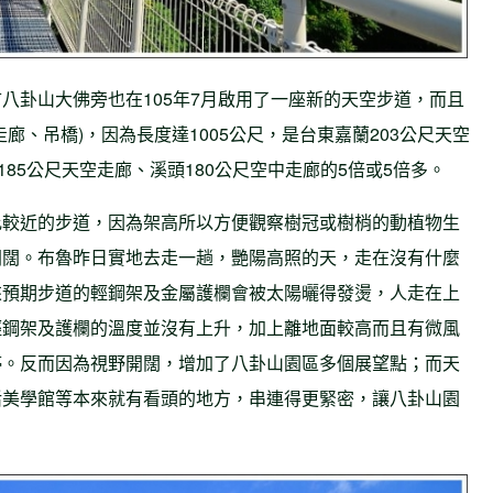
八卦山大佛旁也在105年7月啟用了一座新的天空步道，而且
廊、吊橋)，因為長度達1005公尺，是台東嘉蘭203公尺天空
185公尺天空走廊、溪頭180公尺空中走廊的5倍或5倍多。
比較近的步道，因為架高所以方便觀察樹冠或樹梢的動植物生
開闊。布魯昨日實地去走一趟，艷陽高照的天，走在沒有什麼
來預期步道的輕鋼架及金屬護欄會被太陽曬得發燙，人走在上
輕鋼架及護欄的溫度並沒有上升，加上離地面較高而且有微風
停。反而因為視野開闊，增加了八卦山園區多個展望點；而天
活美學館等本來就有看頭的地方，串連得更緊密，讓八卦山園