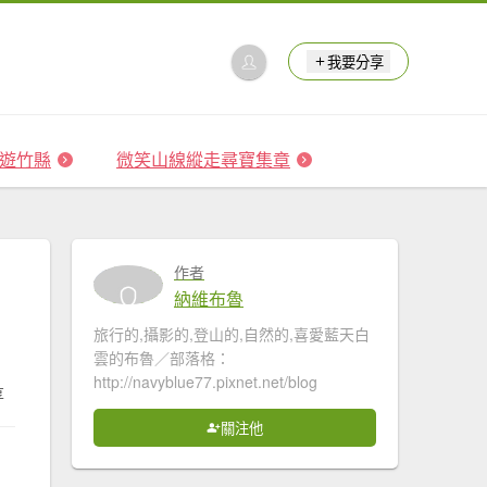
我要分享
 森遊竹縣
微笑山線縱走尋寶集章
作者
納維布魯
旅行的,攝影的,登山的,自然的,喜愛藍天白
雲的布魯／部落格：
http://navyblue77.pixnet.net/blog
享
關注他