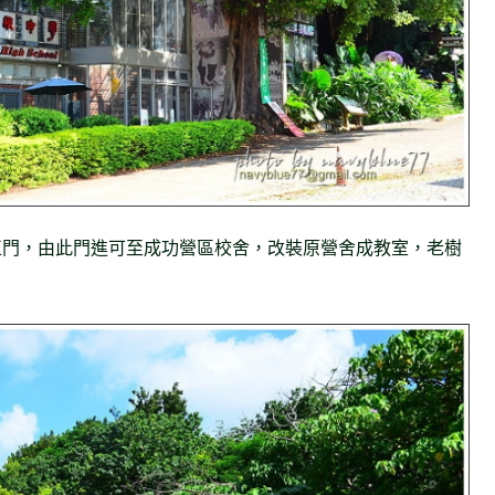
正門，由此門進可至成功營區校舍，改裝原營舍成教室，老樹