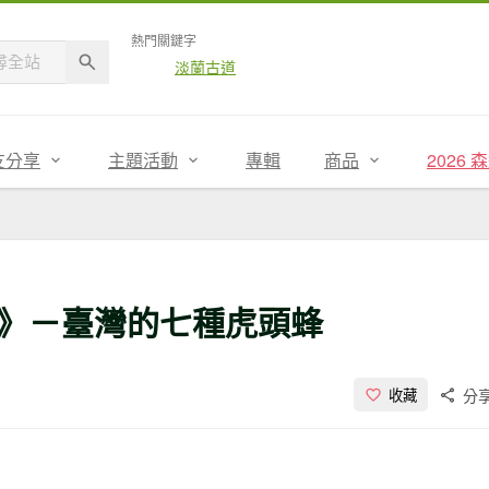
熱門關鍵字
淡蘭古道
友分享
主題活動
專輯
商品
2026
》－臺灣的七種虎頭蜂
分
收藏