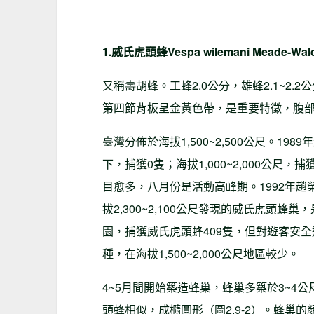
1.威氏虎頭蜂Vespa wilemani Meade-Wal
又稱壽胡蜂。工蜂2.0公分，雄蜂2.1~2.
第四節背板呈金黃色帶，是重要特徵，腹
臺灣分佈於海拔1,500~2,500公尺。1
下，捕獲0隻；海拔1,000~2,000公尺，
目愈多，八月份是活動高峰期。1992年趙
拔2,300~2,100公尺發現的威氏虎頭
園，捕獲威氏虎頭蜂409隻，但對遊客安全
種，在海拔1,500~2,000公尺地區較少。
4~5月間開始築造蜂巢，蜂巢多築於3~
頭蜂相似，成橢圓形（圖2.9-2）。蜂巢