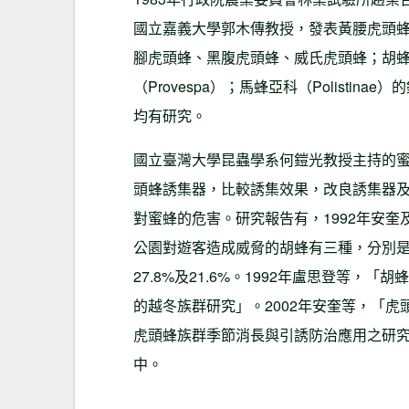
國立嘉義大學郭木傳教授，發表黃腰虎頭蜂
腳虎頭蜂、黑腹虎頭蜂、威氏虎頭蜂；胡蜂亞科
（Provespa）；馬蜂亞科（Polistinae）
均有研究。
國立臺灣大學昆蟲學系何鎧光教授主持的蜜
頭蜂誘集器，比較誘集效果，改良誘集器
對蜜蜂的危害。研究報告有，1992年安
公園對遊客造成威脅的胡蜂有三種，分別是
27.8%及21.6%。1992年盧思登等，
的越冬族群研究」。2002年安奎等，「虎
虎頭蜂族群季節消長與引誘防治應用之研
中。