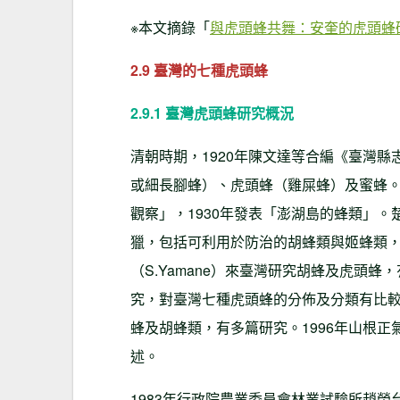
※本文摘錄「
與虎頭蜂共舞：安奎的虎頭蜂
2.9
臺灣的七種虎頭蜂
2.9.1
臺灣虎頭蜂研究概況
清朝時期，1920年陳文達等合編《臺灣
或細長腳蜂）、虎頭蜂（雞屎蜂）及蜜蜂。
觀察」，1930年發表「澎湖島的蜂類」
獵，包括可利用於防治的胡蜂類與姬蜂類，發
（S.Yamane）來臺灣研究胡蜂及虎頭蜂，有
究，對臺灣七種虎頭蜂的分佈及分類有比較詳盡
蜂及胡蜂類，有多篇研究。1996年山根正氣（
述。
1983年行政院農業委員會林業試驗所趙榮