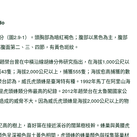
do
2公分（圖2.9-1）。頭胸部為暗紅褐色；腹部以黑色為主，腹部
部腹面第二、三、四節，有黃色斑紋。
989年趙榮台曾在中橫沿線胡蜂分佈研究指出，在海拔1,000公尺以
捕獲43隻；海拔2,000公尺以上，捕獲555隻；海拔愈高捕獲的數
榮台認為，威氏虎頭蜂是臺灣特有種。1992年馬丁在阿里山海
蜂巢，是虎頭蜂類分佈最高的紀錄。2012年趙榮台在太魯閣國家公
造成的威脅不大。因為威氏虎頭蜂是海拔2,000公尺以上的物
4公尺高的樹上，喜好築在接近溪谷的闊葉樹枝幹。蜂巢與黃腰虎
的顏色呈深褐色與土黃色相間，虎頭蜂的蜂巢顏色與採集築巢材