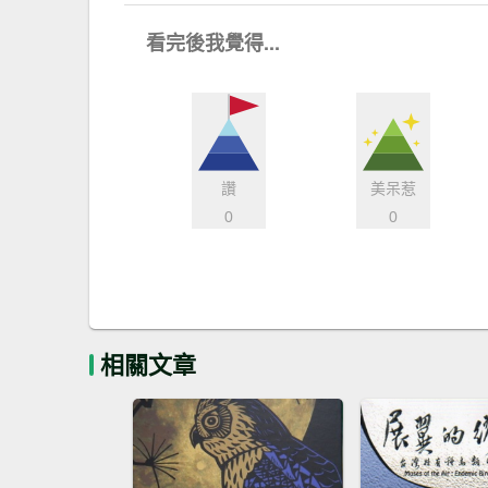
看完後我覺得...
讚
美呆惹
0
0
相關文章