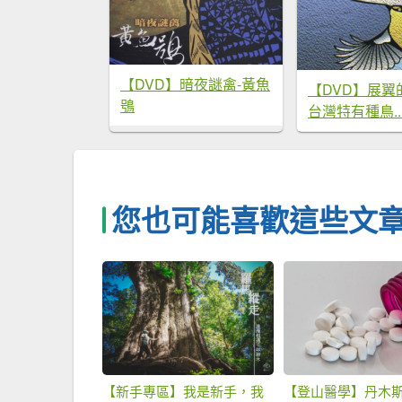
【DVD】暗夜謎禽-黃魚
【DVD】展翼
鴞
台灣特有種鳥..
您也可能喜歡這些文
【新手專區】我是新手，我
【登山醫學】丹木