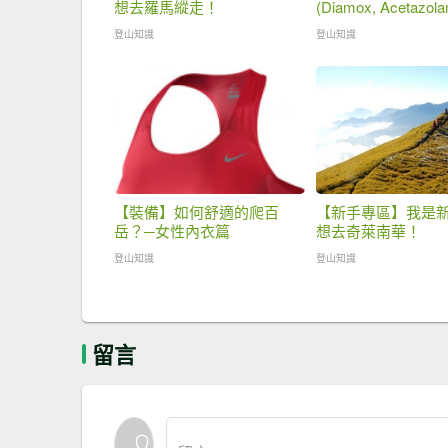
想去羅馬縱走！
(Diamox, Acetazola
登山知識
登山知識
【裝備】如何舒適的爬百
【新手專區】我是
岳？─女性內衣篇
想去奇萊南華！
登山知識
登山知識
留言