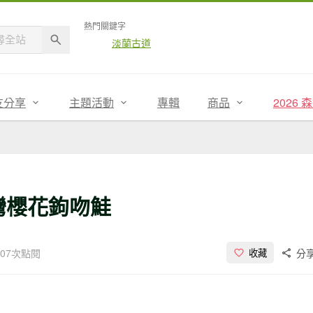
熱門關鍵字
淡蘭古道
友分享
主題活動
專輯
商品
2026
灣櫻花鉤吻鮭
207次點閱
分
收藏