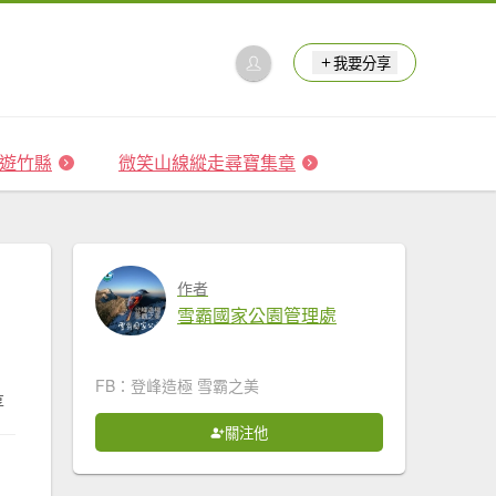
我要分享
 森遊竹縣
微笑山線縱走尋寶集章
作者
雪霸國家公園管理處
FB：登峰造極 雪霸之美
享
關注他