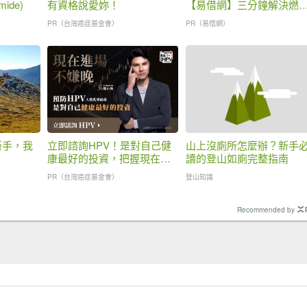
mide)
有資格說愛妳！
【易借網】三分鐘解決燃
之急
PR（台灣癌症基金會）
PR（易借網）
新手，我
立即諮詢HPV！是對自己健
山上沒廁所怎麼辦？新手
康最好的投資，把握現在不
讀的登山如廁完整指南
嫌晚！
PR（台灣癌症基金會）
登山知識
Recommended by