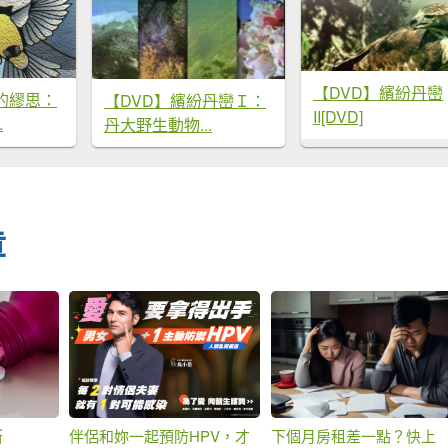
【DVD】繽紛丹巒
的繆思：
【DVD】繽紛丹巒Ｉ：
II[DVD]
.
丹大野生動物...
章
斯
伴侶和妳一起預防HPV，才
下個月房租差一點？快上