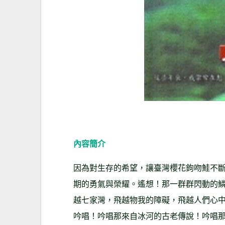
內容簡介
因為對生存的希望，讓臺灣櫻花鉤吻鮭不
期的勇氣與榮耀。遙想！那一群群閃動的
越七家灣，飛越物我的障礙，飛越人們心
吟唱！吟唱那來自冰河的古老傳說！吟唱