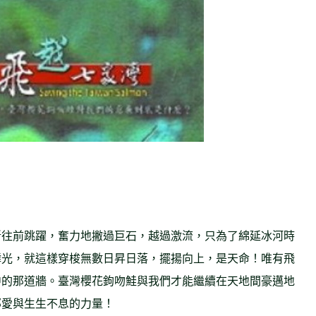
斷往前跳躍，奮力地撇過巨石，越過激流，只為了綿延冰河時
鱗光，就這樣穿梭無數日昇日落，擺揚向上，是天命！唯有飛
中的那道牆。臺灣櫻花鉤吻鮭與我們才能繼續在天地間豪邁地
那愛與生生不息的力量！