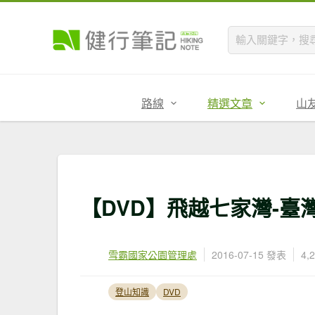
路線
精選文章
山
【DVD】飛越七家灣-臺
雪霸國家公園管理處
2016-07-15 發表
4,
登山知識
DVD