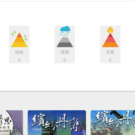
哈哈
哭哭
生氣
0
0
0