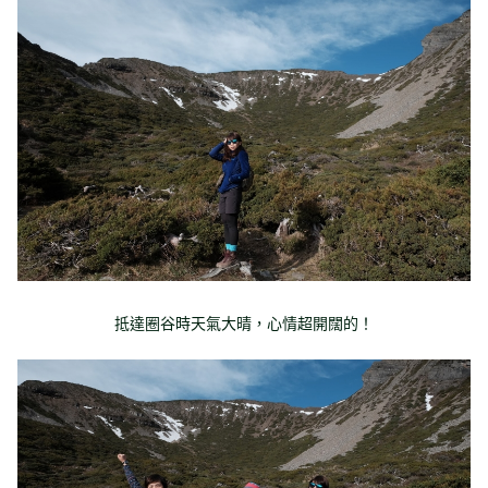
抵達圈谷時天氣大晴，心情超開闊的！