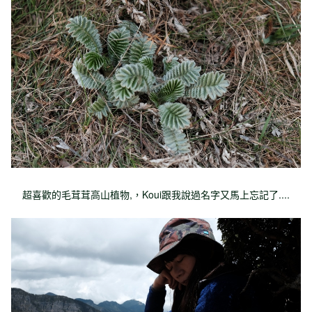
超喜歡的毛茸茸高山植物,，Koui跟我說過名字又馬上忘記了....