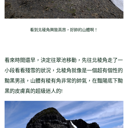
看到北稜角興致高昂，好帥的山體啊！
看來時間還早，決定往翠池移動，先往北稜角走了一
小段看看殘雪的狀況，北稜角就像是一個超有個性的
黝黑男孩，山體有稜有角非常的帥氣，在豔陽底下黝
黑的皮膚真的超級迷人的!