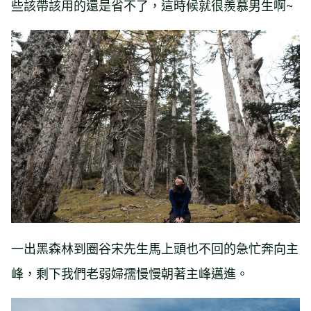
些該帶該用的還是省不了，這時候就很羨慕男生啊~
一出黑森林到圈谷宋先生馬上頭也不回的急忙奔向主
峰，剩下我們老弱婦孺慢慢朝著主峰邁進。