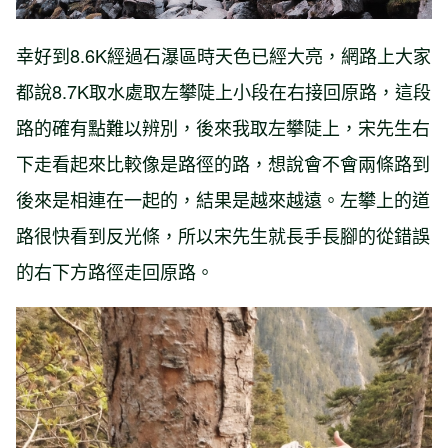
幸好到8.6K經過石瀑區時天色已經大亮，網路上大家
都說8.7K取水處取左攀陡上小段在右接回原路，這段
路的確有點難以辨別，後來我取左攀陡上，宋先生右
下走看起來比較像是路徑的路，想說會不會兩條路到
後來是相連在一起的，結果是越來越遠。左攀上的道
路很快看到反光條，所以宋先生就長手長腳的從錯誤
的右下方路徑走回原路。