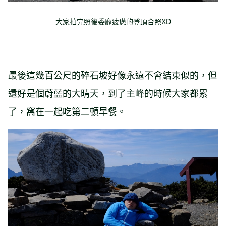
大家拍完照後委靡疲憊的登頂合照XD
最後這幾百公尺的碎石坡好像永遠不會結束似的，但
還好是個蔚藍的大晴天，到了主峰的時候大家都累
了，窩在一起吃第二頓早餐。