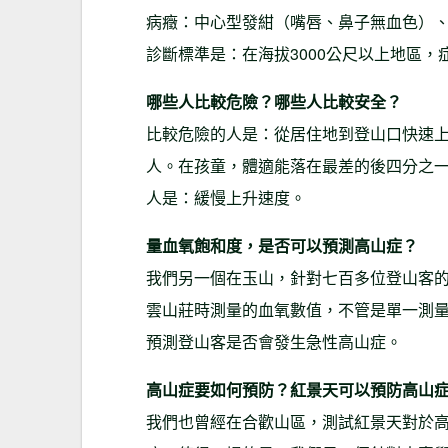
病癥：中心型發紺（嘴唇、鼻子無血色）
診斷標準是：在海拔3000公尺以上地區
哪些人比較危險？哪些人比較安全？
比較危險的人是：從居住地到登山口快速
人。在孩童，體適能落在最差的後四分之
人是：緩慢上升速度。
量血氧飽和度，是否可以預測高山症？
我們另一個在玉山，針對七百多位登山客
雲山莊時測量的血氧數值，不管是單一測
預測登山客是否會發生急性高山症。
高山症要如何預防？紅景天可以預防高山
我們也曾經在合歡山區，測試紅景天對於