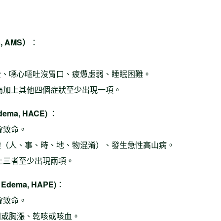
s, AMS）
：
暈、噁心嘔吐沒胃口、疲憊虛弱、睡眠困難。
頭痛加上其他四個症狀至少出現一項。
dema, HACE)
：
會致命。
變（人、事、時、地、物混淆）、發生急性高山病。
上三者至少出現兩項。
 Edema, HAPE)
：
會致命。
悶或胸漲、乾咳或咳血。