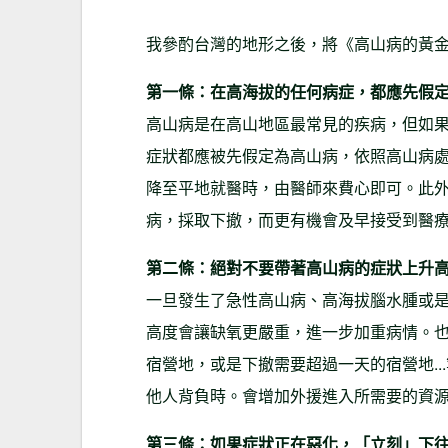
我參酌台灣的地形之後，將《高山病的黃
第一條：在高海拔的任何病症，都應先假
高山病是在高山地區最常見的疾病，但如
症狀都應被先假定為高山病，依照高山病
降至平地就醫時，由醫師來費心即可。此
病，採取下撤，而更有機會及早接受到醫
第二條：絕對不要帶著高山病的症狀上升
一旦發生了急性高山病、高海拔腦水腫或
高度會讓缺氧更嚴重，進一步加重病情。
宿營地，或是下撤需要超過一天的宿營地.
他人背負時。會增加外援進入所需要的資
第三條：如果症狀正在惡化，「立刻」下