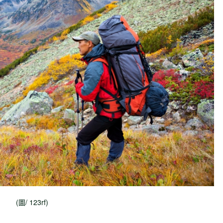
(圖/ 123rf)