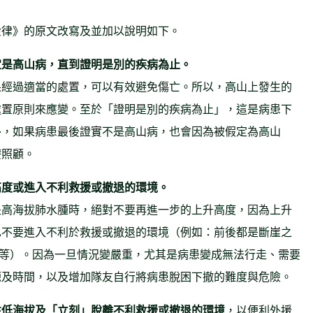
金律》的原文改寫及並加以說明如下。
定是高山病，直到證明是別的疾病為止。
果經過適當的處置，可以有效避免傷亡。所以，高山上發生的
處置原則來應變。至於「證明是別的疾病為止」，這是病患下
外，如果病患最後證實不是高山病，也會因為被假定為高山
療照顧。
高度或進入不利救援或撤退的環境。
是高海拔肺水腫時，絕對不要再進一步的上升高度，因為上升
也不要進入不利於救援或撤退的環境（例如：前後都是斷崖之
..等）。因為一旦情況變嚴重，尤其是病患變成無法行走、需要
源及時間，以及增加隊友自行將病患脫困下撤的難度與危險。
往低海拔及「立刻」脫離不利救援或撤退的環境
，以便利外援