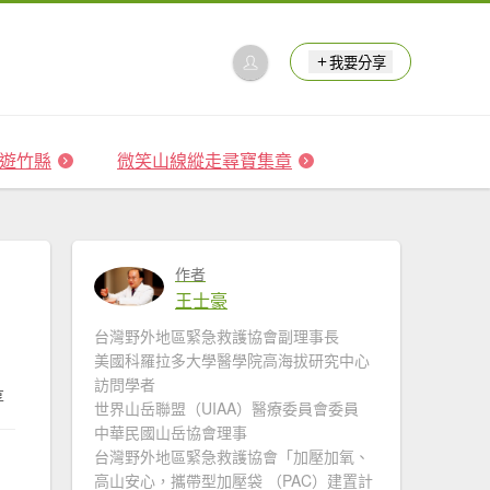
我要分享
 森遊竹縣
微笑山線縱走尋寶集章
作者
王士豪
台灣野外地區緊急救護協會副理事長
美國科羅拉多大學醫學院高海拔研究中心
訪問學者
享
世界山岳聯盟（UIAA）醫療委員會委員
中華民國山岳協會理事
台灣野外地區緊急救護協會「加壓加氧、
高山安心，攜帶型加壓袋 （PAC）建置計