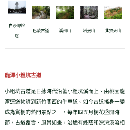
白沙岬燈
巴陵古道
溪州山
塔曼山
北插天山
塔
龍潭小粗坑古道
小粗坑古道是日據時代沿著小粗坑溪而上、由桃園龍
潭運送物資到新竹關西的牛車道。如今古道搖身一變
成為賞桐的熱門景點之一，每年四五月桐花盛開時
節，古道覆雪、風景如畫，沿途有綠蔭和淙淙溪流相