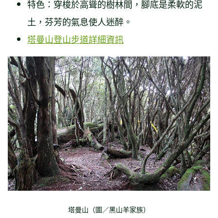
特色：穿梭於高聳的樹林間，腳底是柔軟的泥
土，芬芳的氣息使人迷醉。
塔曼山登山步道詳細資訊
塔曼山（圖／黑山羊家族）