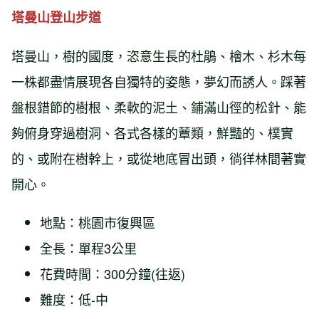
塔曼山登山步道
塔曼山，樹的國度，恣意生長的杜鵑、檜木、杉木每
一株都盡情展現各自獨特的姿態，夢幻而誘人。踩著
盤根錯節的樹根、柔軟的泥土、鋪滿山徑的松針、能
夠俯身穿過樹洞、各式各樣的蕈類，鮮豔的、樸實
的、或附在樹幹上，或從地底冒出頭，徜徉林間著實
開心。
地點：桃園市復興區
全長：單程3公里
花費時間：300分鐘(往返)
難度：低-中