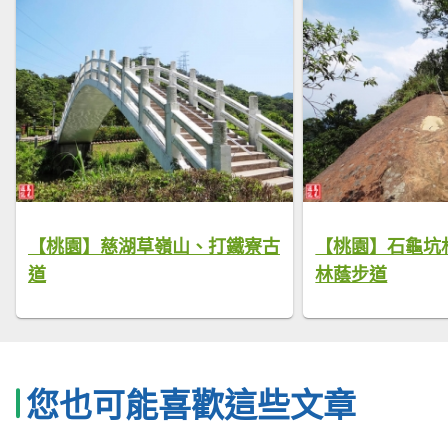
【桃園】慈湖草嶺山、打鐵寮古
【桃園】石龜坑
道
林蔭步道
您也可能喜歡這些文章