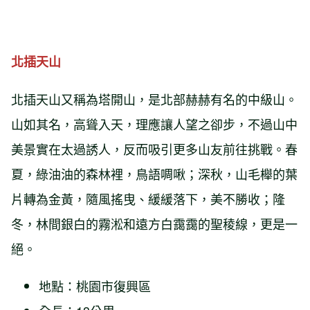
北插天山
北插天山又稱為塔開山，是北部赫赫有名的中級山。
山如其名，高聳入天，理應讓人望之卻步，不過山中
美景實在太過誘人，反而吸引更多山友前往挑戰。春
夏，綠油油的森林裡，鳥語啁啾；深秋，山毛櫸的葉
片轉為金黃，隨風搖曳、緩緩落下，美不勝收；隆
冬，林間銀白的霧淞和遠方白靄靄的聖稜線，更是一
絕。
地點：桃園市復興區