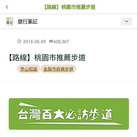
【路線】桃園市推薦步道
健行筆記
最新文章
2016-06-09
408,367
【路線】桃園市推薦步道
【入園資訊】因應巴威颱風來襲，林業
保育署預警性休園、暫停開放資訊
登山知識
各縣市經典步道
夏日虎頭蜂出沒！瑞芳 3 處步道封閉，
戶外遇虎頭蜂處置 SOP
【品牌動態】BBC EARTH 進駐高雄夢
時代！台灣山林汲取靈感限定系列、專
屬限定商品同步開賣