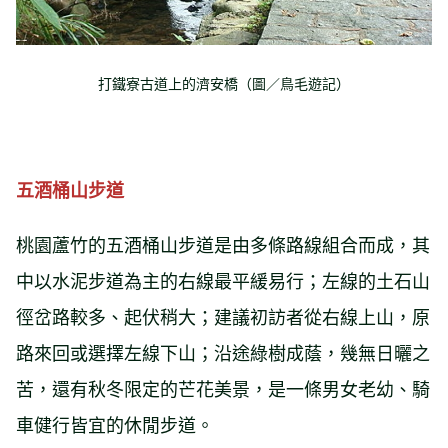
打鐵寮古道上的濟安橋（圖／鳥毛遊記）
五酒桶山步道
桃園蘆竹的五酒桶山步道是由多條路線組合而成，其
中以水泥步道為主的右線最平緩易行；左線的土石山
徑岔路較多、起伏稍大；建議初訪者從右線上山，原
路來回或選擇左線下山；沿途綠樹成蔭，幾無日曬之
苦，還有秋冬限定的芒花美景，是一條男女老幼、騎
車健行皆宜的休閒步道。