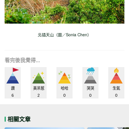
北插天山（圖／Sonia Chen）
看完後我覺得...
讚
美呆惹
哈哈
哭哭
生氣
6
2
0
0
0
相關文章