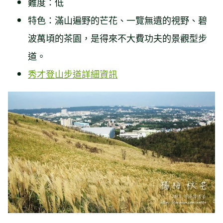
難度：低
特色：滿山遍野的芒花、一覽無遺的視野、碧
波萬頃的茶園，是得來不大費功夫的景觀型步
道。
秀才登山步道詳細資訊