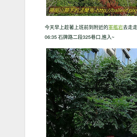
今天早上趁著上班前到附近的
軍艦岩
去走
06:35
石牌路二段
325
巷口
,
進入
~