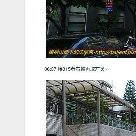
06:37
接
315
巷右轉再取左叉
~