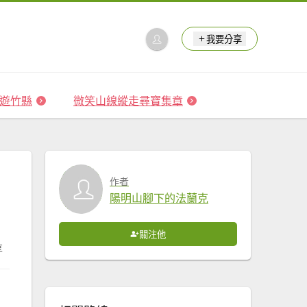
我要分享
 森遊竹縣
微笑山線縱走尋寶集章
作者
陽明山腳下的法蘭克
關注他
享