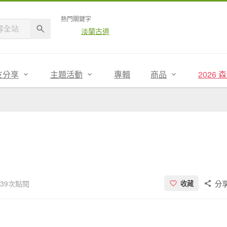
熱門關鍵字
淡蘭古道
友分享
主題活動
專輯
商品
2026
539次點閱
分
收藏