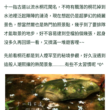
十一指古道以流水桐花聞名，不時有飄落的桐花掉到
水池裡泛起陣陣的漣渏，現在想起仍是超夢幻的綺麗
景色，想當然爾也是熱門拍照景點，幾乎到了要排隊
才能取景的地步，好不容易逮到空檔拍個幾張，起身
沒多久再回頭一看，又擠滿一堆遊客哩~~
先前看桐花都是到人煙罕至的秘境參觀，好久沒遇到
這般人潮熙攘的熱鬧景象..........有些不太習慣呢 ^0^