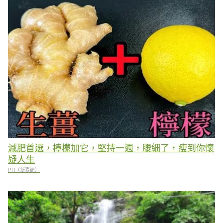
減肥首選，檸檬加它，堅持一週，腰細了，瘦到你懷
疑人生
PR（新素簡）