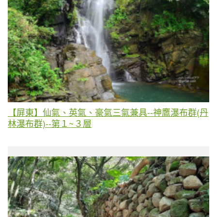
【屏東】仙氣、英氣、豪氣三氣兼具--神鷹瀑布群(丹
林瀑布群)--第１~３層