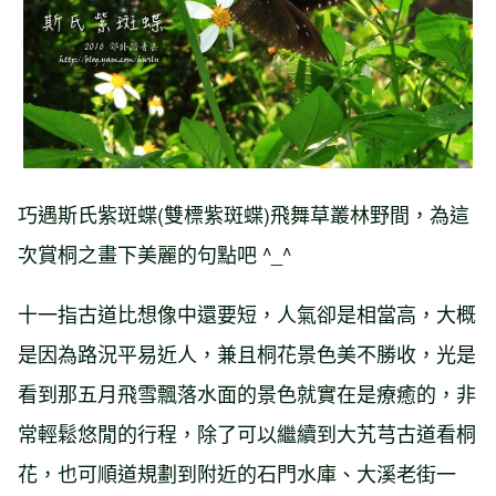
巧遇斯氏紫斑蝶(雙標紫斑蝶)飛舞草叢林野間，為這
次賞桐之畫下美麗的句點吧 ^_^
十一指古道比想像中還要短，人氣卻是相當高，大概
是因為路況平易近人，兼且桐花景色美不勝收，光是
看到那五月飛雪飄落水面的景色就實在是療癒的，非
常輕鬆悠閒的行程，除了可以繼續到大艽芎古道看桐
花，也可順道規劃到附近的石門水庫、大溪老街一