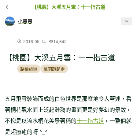
【桃園】大溪五月雪：十一指古道
小恩恩
最新文章
2016-05-14
14,642
【桃園】大溪五月雪：十一指古道
【台中】夕照花樑橋：后豐鐵馬道~~
路線旅遊
桃園趴趴走
【台中】黃連木紅梅子橋：東豐自行車
綠廊~~
五月飛雪裝飾而成的白色世界是那麼地令人著迷，看
著桐花飄水面上泛起漣漪的畫面更是好夢幻的景致，
【苗栗】英才書院探東社：北勢溪親水
廊道~~
不愧是以流水桐花美景著稱的
十一指古道
，一整個就
是超療癒的呀 ^_^