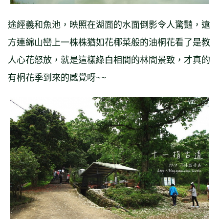
途經義和魚池，映照在湖面的水面倒影令人驚豔，遠
方連綿山巒上一株株猶如花椰菜般的油桐花看了是教
人心花怒放，就是這樣綠白相間的林間景致，才真的
有桐花季到來的感覺呀~~