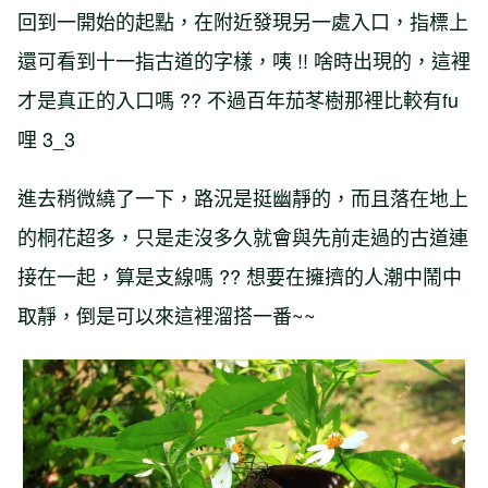
回到一開始的起點，在附近發現另一處入口，指標上
還可看到十一指古道的字樣，咦 !! 啥時出現的，這裡
才是真正的入口嗎 ?? 不過百年茄苳樹那裡比較有fu
哩 3_3
進去稍微繞了一下，路況是挺幽靜的，而且落在地上
的桐花超多，只是走沒多久就會與先前走過的古道連
接在一起，算是支線嗎 ?? 想要在擁擠的人潮中鬧中
取靜，倒是可以來這裡溜搭一番~~