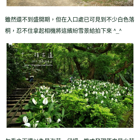
雖然還不到盛開期，但在入口處已可見到不少白色落
桐，忍不住拿起相機將這繽紛雪景給拍下來 ^_^