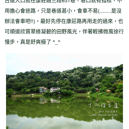
古道入口就在康莊路三段651巷，巷口就有指標，不
用擔心會迷路，只是巷道甚小，會車不易(........是沒
辦法會車吧!!)，最好先停在康莊路再用走的過來，也
可順道欣賞翠綠凝碧的田野風光，伴著輕拂微風徐行
慢步，真是舒爽極了 ^_^