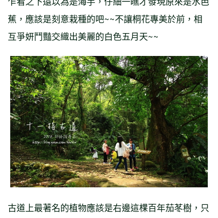
乍看之下還以為是海芋，仔細一瞧才發現原來是水芭
蕉，應該是刻意栽種的吧~~不讓桐花專美於前，相
互爭妍鬥豔交織出美麗的白色五月天~~
古道上最著名的植物應該是右邊這棵百年茄苳樹，只