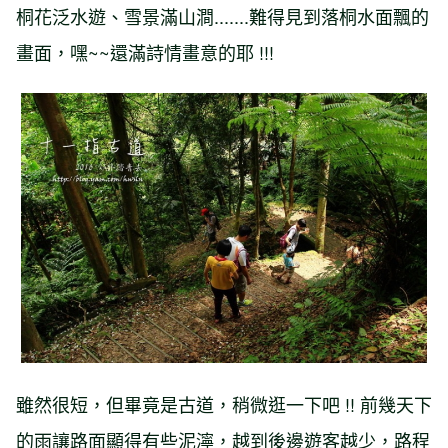
桐花泛水遊、雪景滿山澗.......難得見到落桐水面飄的
畫面，嘿~~還滿詩情畫意的耶 !!!
雖然很短，但畢竟是古道，稍微逛一下吧 !! 前幾天下
的雨讓路面顯得有些泥濘，越到後邊遊客越少，路程