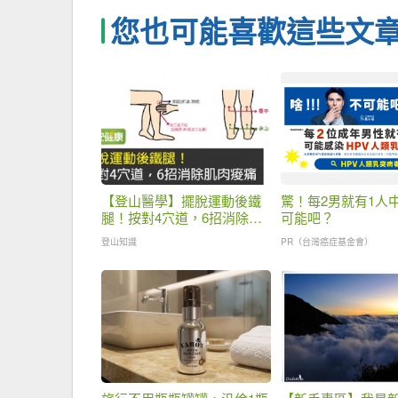
您也可能喜歡這些文
【登山醫學】擺脫運動後鐵
驚！每2男就有1人
腿！按對4穴道，6招消除肌
可能吧？
肉痠痛
登山知識
PR（台灣癌症基金會）