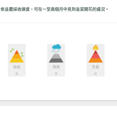
，依韭農採收速度，可在一至兩個月中見到韭菜開花的盛況。
哈哈
哭哭
生氣
0
0
0