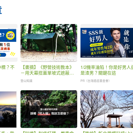
章
中標？不
【書摘】《野營技術教本》
1/2機率淪陷！你是好男人
－用天幕搭蓋單坡式遮蔽處
是渣男？關鍵在這
所
登山知識
PR（台灣癌症基金會）