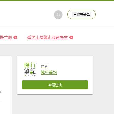
我要分享
 森遊竹縣
微笑山線縱走尋寶集章
作者
健行筆記
關注他
享