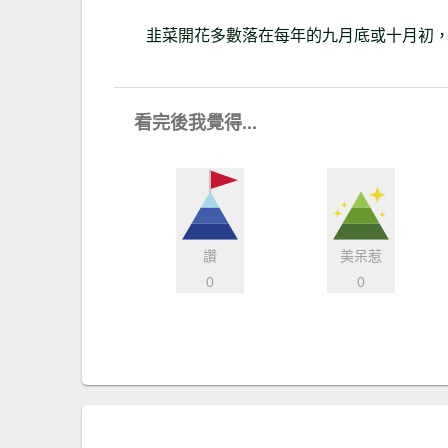
韭菜開花多數落在每年的九月底或十月初
看完後我覺得...
讚
美呆惹
0
0