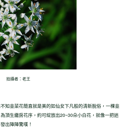
拍攝者：老王
殊不知韭菜花簡直就是美的如仙女下凡般的清新脫俗，一棵韭
為頂生繖房花序，約可綻放出20~30朵小白花，就像一把迷
不發出陣陣驚嘆！