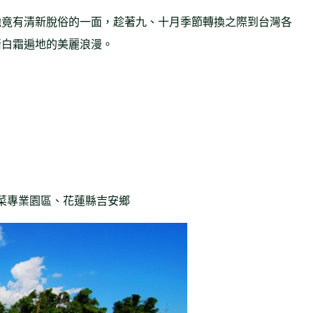
他竟有清新脫俗的一面，趁著九、十月季節轉換之際到台灣各
睹白霜遍地的美麗浪漫。
菜專業園區、花蓮縣吉安鄉