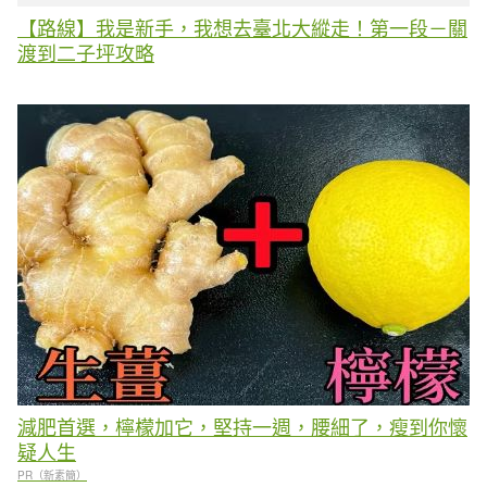
【路線】我是新手，我想去臺北大縱走！第一段－關
渡到二子坪攻略
減肥首選，檸檬加它，堅持一週，腰細了，瘦到你懷
疑人生
PR（新素簡）