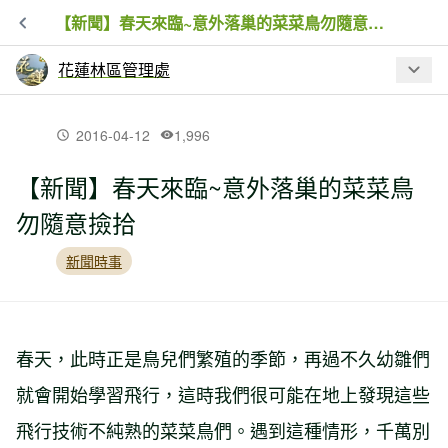
【新聞】春天來臨~意外落巢的菜菜鳥勿隨意撿拾
花蓮林區管理處
最新文章
2016-04-12
1,996
【新聞】春天來臨~意外落巢的菜菜鳥
【公告】走過雙十連假豪雨影響 花蓮自
勿隨意撿拾
然步道整修再開放
新聞時事
【新聞】龍吟及富源吊橋中秋嶄新開放
俯瞰龍吟瀑布美景首選
春天，此時正是鳥兒們繁殖的季節，再過不久幼雛們
【活動】「綠苔球‧心悠遊」體驗池南
就會開始學習飛行，這時我們很可能在地上發現這些
森林之美 即日起開始報名
飛行技術不純熟的菜菜鳥們。遇到這種情形，千萬別