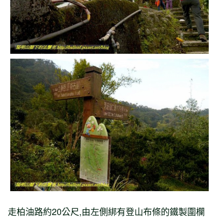
走柏油路約
20
公尺
,
由左側綁有登山布條的鐵製圍欄