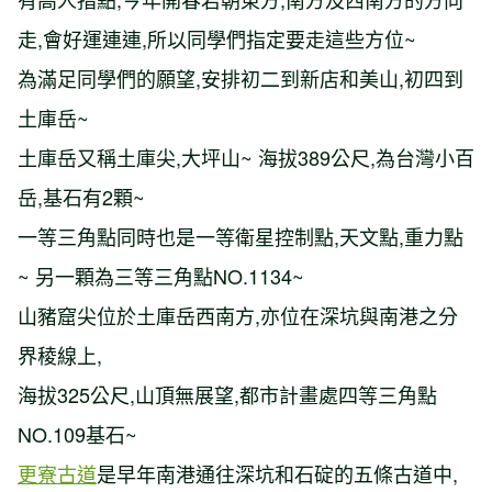
走
,
會好運連連
,
所以同學們指定要走這些方位
~
為滿足同學們的願望
,
安排初二到新店和美山
,
初四到
土庫岳
~
土庫岳又稱土庫尖
,
大坪山
~
海拔
389
公尺
,
為台灣小百
岳
,
基石有
2
顆
~
一等三角點同時也是一等衛星控制點
,
天文點
,
重力點
~
另一顆為三等三角點
NO.1134~
山豬窟尖位於土庫岳西南方
,
亦位在深坑與南港之分
界稜線上
,
海拔
325
公尺
,
山頂無展望
,
都市計畫處四等三角點
NO.109
基石
~
更寮古道
是早年南港通往深坑和石碇的五條古道中
,