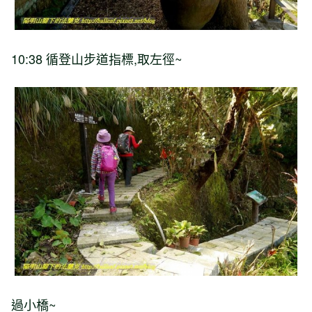
10:38
循登山步道指標
,
取左徑
~
過小橋
~