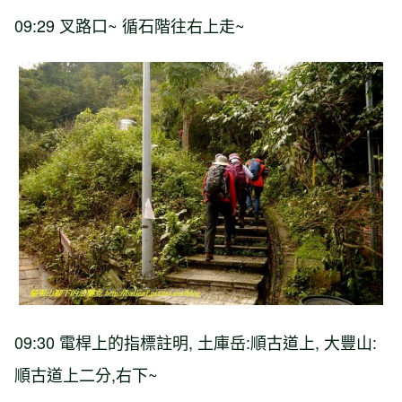
09:29
叉路口
~
循石階往右上走
~
09:30
電桿上的指標註明
,
土庫岳
:
順古道上
,
大豐山
:
順古道上二分
,
右下
~