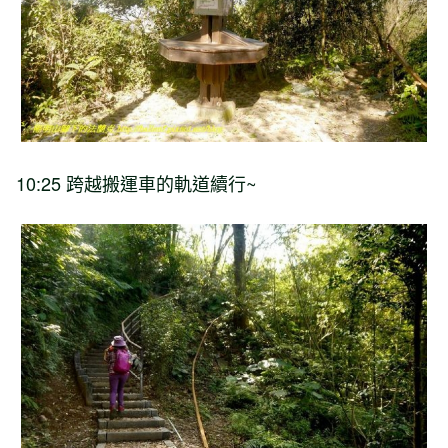
10:25
跨越搬運車的軌道續行
~