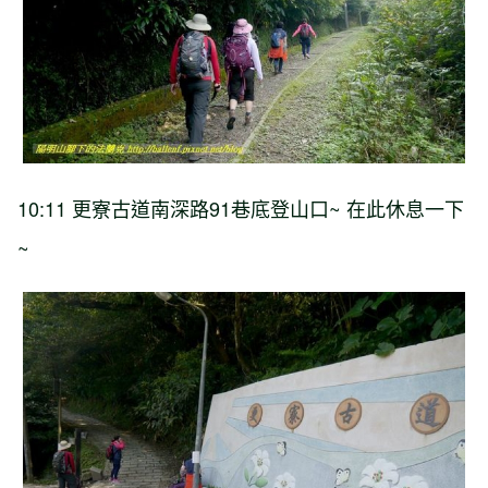
10:11
更寮古道南深路
91
巷底登山口
~
在此休息一下
~