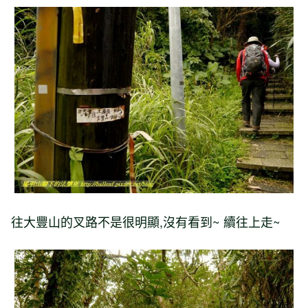
往大豐山的叉路不是很明顯
,
沒有看到
~
續往上走
~