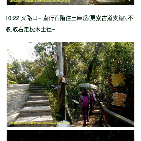
10:22
叉路口
~
直行石階往土庫岳
(
更寮古道支線
),
不
取
,
取右走枕木土徑
~