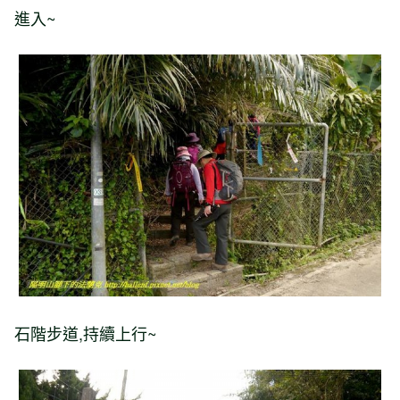
進入
~
石階步道
,
持續上行
~