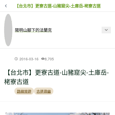
【台北市】更寮古道-山豬窟尖-土庫岳-栳寮古道
陽明山腳下的法蘭克
最新文章
2016-03-16
8,705
【台北市】更寮古道-山豬窟尖-土庫岳-
【台北市】二子坪-小觀音西西峰-清風
栳寮古道
崙-長福山-菜刀崙古道-菜公坑山 O
路線旅遊
古道尋幽
【新北市】大坪古道-磺嘴山-磺嘴山北
峰-磺嘴池-荖寮湖古道