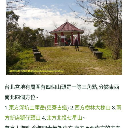
【台北市】溪內古道-竹篙山-瑪礁古道-
內雙溪古道-溪和宮
台北盆地有周圍有四個山頭是一等三角點
,
分據東西
南北四個方位
~
1.
東方深坑土庫岳
(
更寮古道
)
2.
西方樹林大棟山
3.
南
方新店
獅仔頭山
4.
北方北投七星山
~
有高人指點
,
今年開春若朝東方
,
南方及西南方的方向