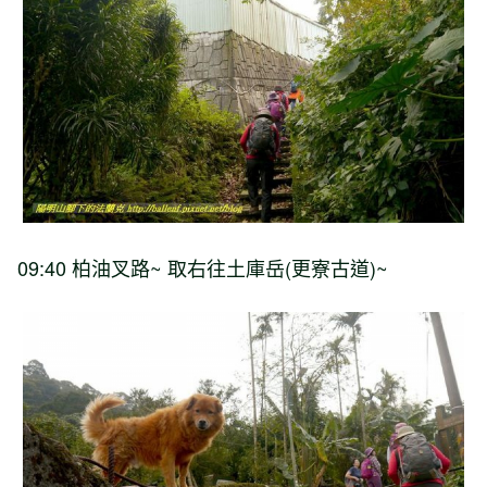
09:40
柏油叉路
~
取右往土庫岳
(
更寮古道
)~