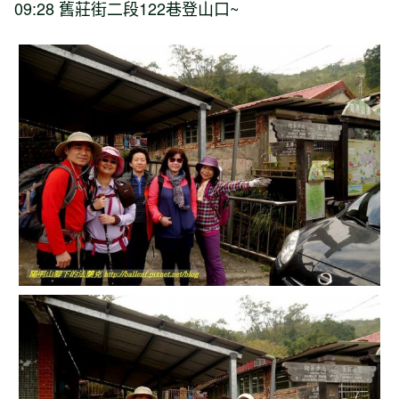
09:28
舊莊街二段
122
巷登山口
~