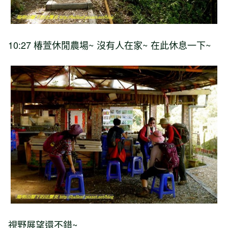
10:27
椿萱休閒農場
~
沒有人在家
~
在此休息一下
~
視野展望還不錯
~