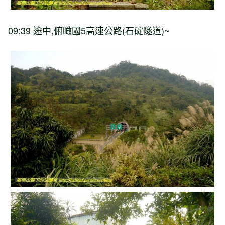
09:39
途中
,
俯瞰國
5
高速公路
(
石碇隧道
)~