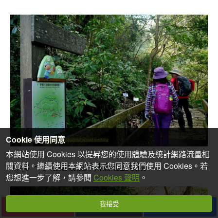
Cookie 使用同意
本網站使用 Cookies 以提昇您的使用體驗及統計網路流量相
關資料。繼續使用本網站表示您同意我們使用 Cookies。若
10:40
一小段緩坡後即轉為陡上坡段
~
您想進一步了解，請參閱
Cookies 聲明
。
我接受
下一篇
收藏
分享