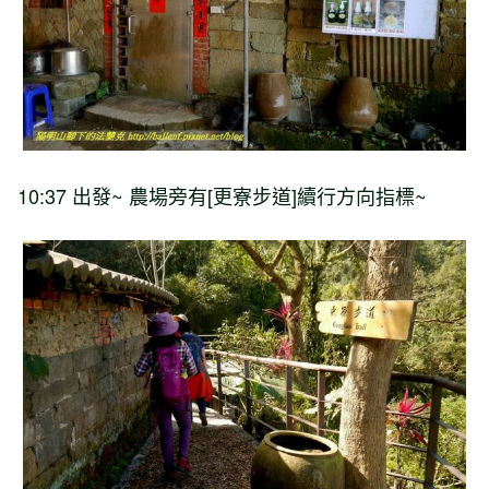
10:37
出發
~
農場旁有
[
更寮步道
]
續行方向指標
~