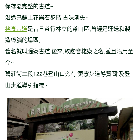
保存最完整的古道
~
沿途已鋪上花崗石步階
,
古味消失
~
栳寮古道
是昔日茶行林立的茶山區
,
曾經是運送和製
造樟腦的場區
,
舊名就叫腦寮古道
,
後來
,
取諧音栳寮之名
,
並且沿用至
今
~
舊莊街二段
122
巷登山口旁有
[
更寮步道導覽圖
]
及登
山步道導引指標
~