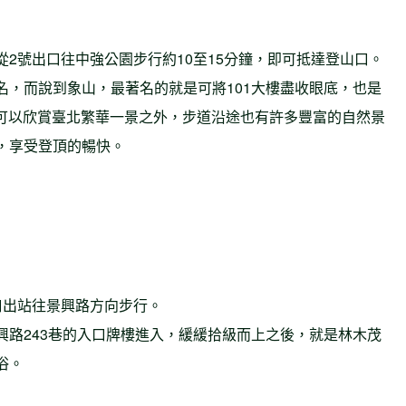
2號出口往中強公園步行約10至15分鐘，即可抵達登山口。
名，而說到象山，最著名的就是可將101大樓盡收眼底，也是
了可以欣賞臺北繁華一景之外，步道沿途也有許多豐富的自然景
，享受登頂的暢快。
口出站往景興路方向步行。
興路243巷的入口牌樓進入，緩緩拾級而上之後，就是林木茂
浴。