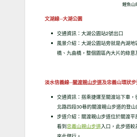
鯉魚山
文湖線─大湖公園
交通資訊：大湖公園站2號出口
風景介紹：大湖公園站旁就是內湖地
橋、九曲橋，整個園區內大片的綠意
淡水信義線─
關渡親山步道
及忠義山環狀步
交通資訊：搭乘捷運至關渡站下車，從
北路四段30巷的關渡親山步道的登
步道介紹：關渡親山步道位於關渡平
看到
忠義山親山步道
入口，此步道較
來此健行。