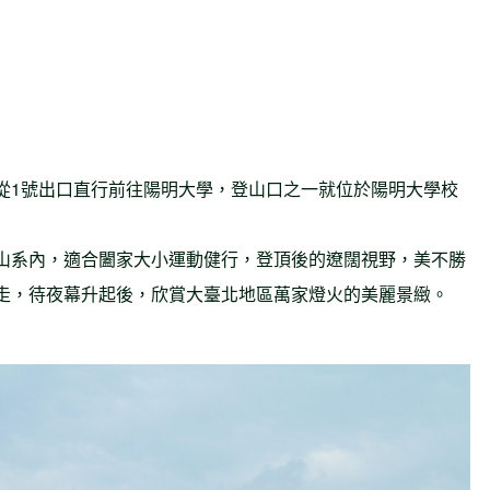
從1號出口直行前往陽明大學，登山口之一就位於陽明大學校
山系內，適合闔家大小運動健行，登頂後的遼闊視野，美不勝
走，待夜幕升起後，欣賞大臺北地區萬家燈火的美麗景緻。