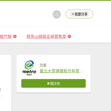
我要分享
 森遊竹縣
微笑山線縱走尋寶集章
作者
臺北大眾捷運股份有限公司
關注他
享