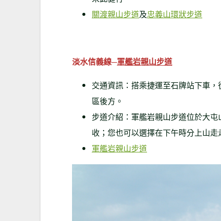
關渡親山步道
及
忠義山環狀步道
淡水信義線─
軍艦岩親山步道
交通資訊：搭乘捷運至石牌站下車，
區後方。
步道介紹：軍艦岩親山步道位於大屯
收；您也可以選擇在下午時分上山走
軍艦岩親山步道