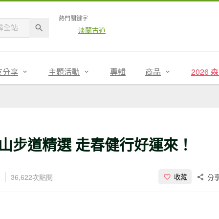
熱門關鍵字
淡蘭古道
友分享
主題活動
專輯
商品
2026
山步道精選 走春健行好運來！
表
36,622次點閱
分
收藏