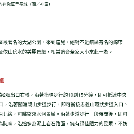
的迷你萬里長城（圖／神童）
區最著名的大湖公園，來到這兒，絕對不能錯過有名的錦帶
及依山傍水的美麗景緻，相當適合全家大小來此一遊。
道
2號出口右轉，沿著指標步行約10到15分鐘，即可抵達中央
山口，沿著關渡親山步道步行，即可銜接忠義山環狀步道入口。
原北邊，可眺望淡水河景緻。沿著步道步行一段時間後，即可
為陡峭，沿途多為泥土岩石路面，擁有絕佳體力的民眾，不妨