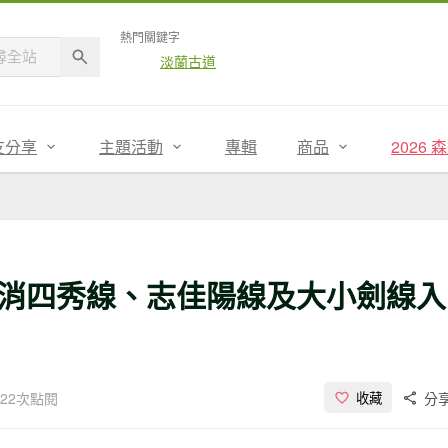
熱門關鍵字
淡蘭古道
友分享
主題活動
專輯
商品
2026
消四秀線、志佳陽線及大小劍線入
722次點閱
分
收藏