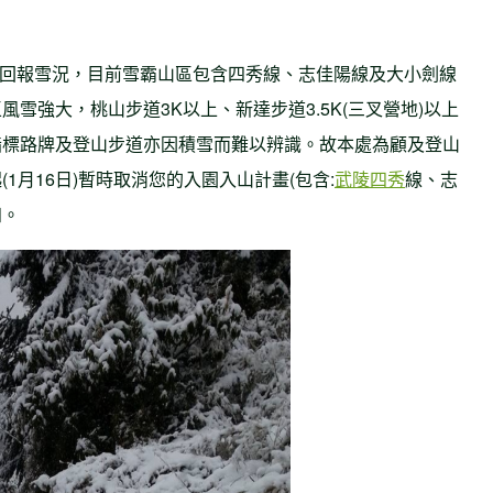
6日回報雪況，目前雪霸山區包含四秀線、志佳陽線及大小劍線
雪強大，桃山步道3K以上、新達步道3.5K(三叉營地)以上
指標路牌及登山步道亦因積雪而難以辨識。故本處為顧及登山
1月16日)暫時取消您的入園入山計畫(包含:
武陵四秀
線、志
知。