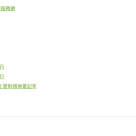
請服務網
行
行
到 管制措施要記牢