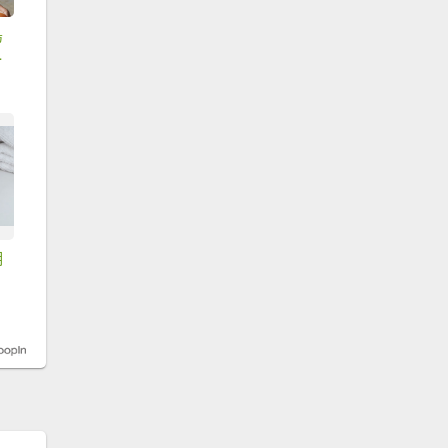
島
，
明