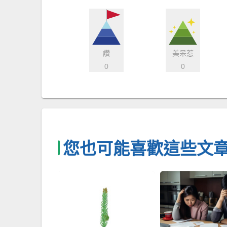
讚
美呆惹
0
0
您也可能喜歡這些文