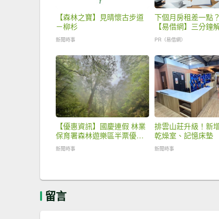
【森林之寶】見晴懷古步道
下個月房租差一點
－柳杉
【易借網】三分鐘
之急
新聞時事
PR（易借網）
【優惠資訊】國慶連假 林業
排雲山莊升級！新增
保育署森林遊樂區半票優惠
乾燥室、記憶床墊 
入園 用紫微斗數找出你的必
中機率增加
新聞時事
新聞時事
遊之地！
留言