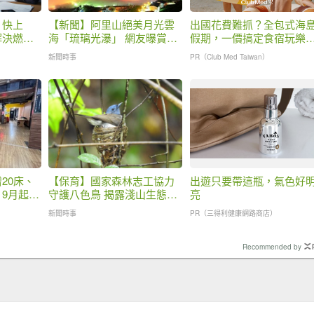
？快上
【新聞】阿里山絕美月光雲
出國花費難抓？全包式海
解決燃眉
海「琉璃光瀑」 網友曝賞景
假期，一價搞定食宿玩樂
「最佳第一排」地點
省錢更省心！
新聞時事
PR（Club Med Taiwan）
20床、
【保育】國家森林志工協力
出遊只要帶這瓶，氣色好
9月起抽
守護八色鳥 揭露淺山生態系
亮
繽紛樣貌
新聞時事
PR（三得利健康網路商店）
Recommended by