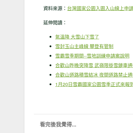
資料來源：
台灣國家公園入園入山線上申
延伸閱讀：
氣溫降 大雪山下雪了
雪
封玉山主峰線 攀登有管制
雪霸雪季期間--雪地訓練申請案說明
合歡山昨晚突降
雪
武嶺限掛
雪
鏈車通
合歡
山道路積雪結冰 夜間道路禁止通
1月20日雪霸國家公園雪季正式來報
看完後我覺得...