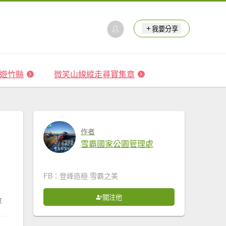
我要分享
 森遊竹縣
微笑山線縱走尋寶集章
作者
雪霸國家公園管理處
FB：登峰造極 雪霸之美
關注他
享