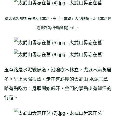
從太武
忠烈祠
旁進入玉章路，有「玉章路」大型牌樓，走玉章路經
過管制哨(車輛管制)上山。
玉章路是水泥戰備道，沿途樹木林立，尤以木麻黃居
多。早上太陽很烈，走在有斜度的
太武山
水泥玉章
路有點吃力，身體開始飆汗，金門的景點少有飆汗的
行程。