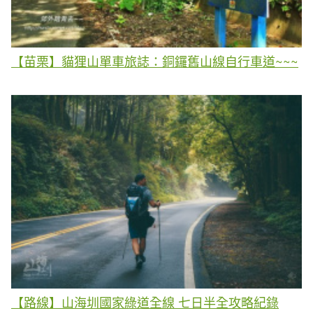
【苗栗】貓狸山單車旅誌：銅鑼舊山線自行車道~~~
【路線】山海圳國家綠道全線 七日半全攻略紀錄