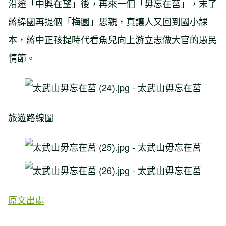
沿途「中興在望」後，再來一個「毋忘在莒」，末了
蔣緯國再提個「梅園」思親，真讓人又回到國小課
本，蔣中正孩提時代看魚兒向上游立志做大官的愚民
情節。
旅遊路線圖
原文出處