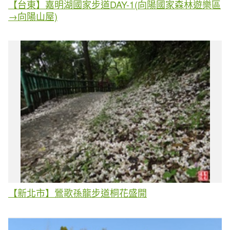
【台東】嘉明湖國家步道DAY-1(向陽國家森林遊樂區
→向陽山屋)
【新北市】鶯歌孫龍步道桐花盛開