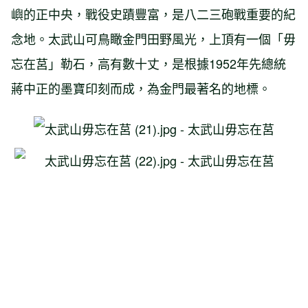
嶼的正中央，戰役史蹟豐富，是八二三砲戰重要的紀
念地。
太武山
可鳥瞰金門田野風光，上頂有一個「毋
忘在莒」勒石，高有數十丈，是根據1952年先總統
蔣中正的墨寶印刻而成，為金門最著名的地標。