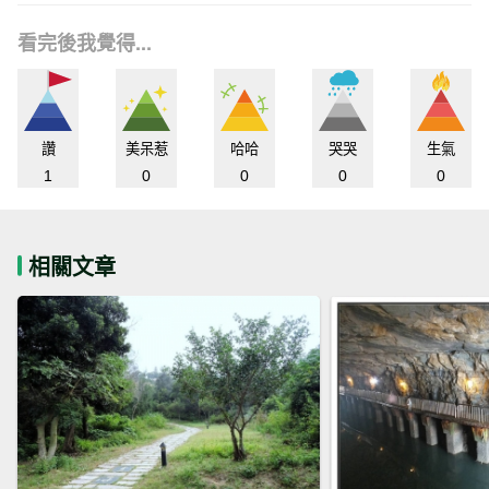
看完後我覺得...
讚
美呆惹
哈哈
哭哭
生氣
1
0
0
0
0
相關文章