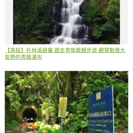
【南投】杉林溪避暑.遊走青龍蕨類步道.觀賞魁偉大
氣勢的青龍瀑布