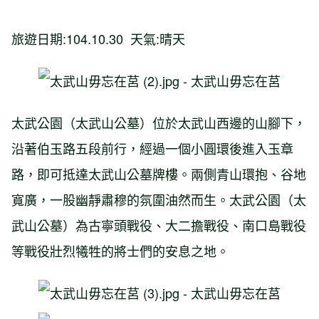
旅遊日期:104.10.30 天氣:晴天
太武公園（
太武山
公墓）位於
太武山
西邊的山腳下，
沿著伯玉路五段前行，經過一個小圓環後進入玉章
路，即可抵達
太武山
公墓牌樓。兩側青山環抱、谷地
寬廣，一股幽靜肅穆的氛圍油然而生。太武公園（
太
武山
公墓）為古寧頭戰役、大二擔戰役、南口島戰役
等戰役壯烈犧牲的將士們的安息之地。