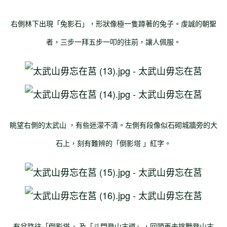
右側林下出現「兔影石」，形狀像極一隻蹲著的兔子。虔誠的朝聖
者，三步一拜五步一叩的往前，讓人佩服。
眺望右側的
太武山
，有些迷濛不清。左側有段像似石砌城牆旁的大
石上，刻有難辨的「
倒影塔
」紅字。
有岔路往「
倒影塔
」及「斗門登山古道」，回頭再去挑戰登山古