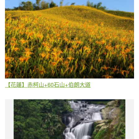
【花蓮】赤柯山+60石山+伯朗大道