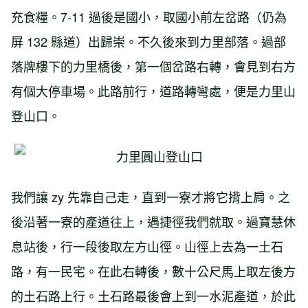
充食糧。7-11 過後是國小，取國小前左岔路（仍為
屏 132 縣道）出歸崇。不久後來到力里部落。過部
落牌樓下的力里橋後，第一個岔路右轉，會見到右方
有個大停車場。此路前行，道路轉彎處，便是力里山
登山口。
我們讓 zy 先靠自己走，直到一寮才將它揹上肩。之
後沿著一寮的產道往上，遇捷徑我們就取。過寶慧休
息站後，行一段後取左方山徑。山徑上去為一土石
路，有一民宅。在此右轉後，數十公尺馬上取左後方
的土石路上行。土石路最後會上到一水泥產道，於此