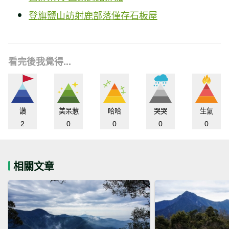
登旗鹽山訪射鹿部落僅存石板屋
看完後我覺得...
讚
美呆惹
哈哈
哭哭
生氣
2
0
0
0
0
相關文章