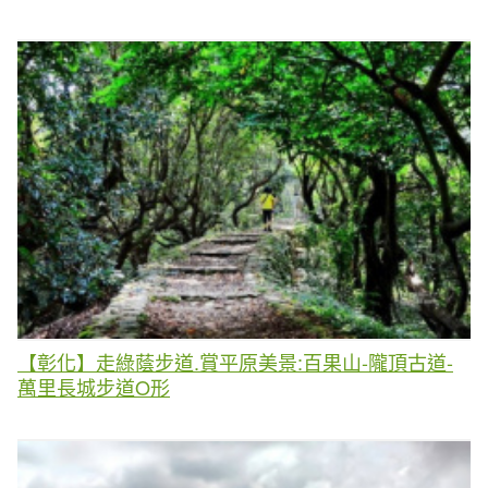
【彰化】走綠蔭步道.賞平原美景:百果山-隴頂古道-
萬里長城步道O形