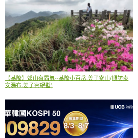
【基隆】郊山有霸氣--基隆小百岳.姜子寮山(順訪泰
安瀑布.姜子寮絕壁)