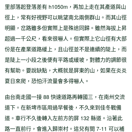
里部落起登落差有 h1050m，再加上走在其產道與山
徑上，常有好視野可以眺望南北兩側群山。而其山徑
明顯，岔路雖多但實際上是殊途同歸。雖然海拔上昇
超過一千公尺，看來很嚇人。但實際上它山徑有大部
份是在產業道路緩上，且山徑並不是連續的陡上，而
是陡上一小段之後便有平路或緩坡，對體力的調節很
有幫助。要說缺點，大概就是屏東的山，如果在炎炎
夏日來爬，恐怕汗流量會多得嚇人。
由台南走國一接 88 快速道路再轉國三，在南州交流
道下。在新埤市區用過早餐後，不久來到佳冬戰備
道。車行不久後轉入左前方的屏 132 縣道。沿著此
路一直前行，會進入歸崇村。這兒有間 7-11 可以補