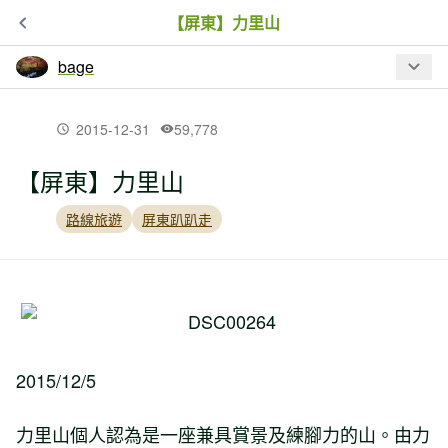
【屏東】力里山
bage
最新文章
2015-12-31
59,778
【屏東】力里山
【花蓮】新吞山腳（新吞山東峰、純柑
山）、新吞山東南峰、原灣山、南通
路線旅遊
屏東趴趴走
（沒找到）母亞間、三臺
【花蓮】赤科山走走、羅山遊憩區
【花蓮】北秀巒山、里行、學校園、新
2015/12/5
吞山
力里山個人認為是一座兼具賞景及練腳力的山。由力