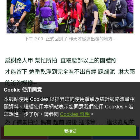
下午 2:00 正式回到了 昨天才從這出發的地方--
感謝路人甲 幫忙所拍 直取腰部以上的團體照
才能留下 這番乾淨到完全看不出曾經 踩爛泥 淋大雨
的滂沱模樣--
Cookie 使用同意
本網站使用 Cookies 以提昇您的使用體驗及統計網路流量相
登山 & 拍照 是學生時代 僅存下來的 唯二興趣 所在
關資料。繼續使用本網站表示您同意我們使用 Cookies。若
走山途中
您想進一步了解，請參閱
Cookies 聲明
。
為了補景拍照 偶有 超前 殿後 插隊等...... 違法亂紀的
我接受
行徑出現
下一篇
收藏
分享