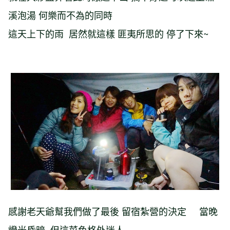
溪泡湯 何樂而不為的同時
這天上下的雨 居然就這樣 匪夷所思的 停了下來~
感謝老天爺幫我們做了最後 留宿紮營的決定 當晚
燈光昏暗 但這菜色格外迷人--