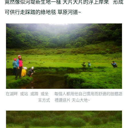
竟然像似河堤新生地一樣 大片大片的浮上岸來 形成
可供行走踩踏的綠地毯 草原河道~
在湖畔 或站 或蹲 或坐 每個人都用他自己慣用而舒適的肢體語
言方式 禮讚這片 天山大地~