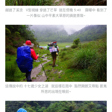
越過了溪流 V型視線 穿過了芒草 就在傍晚 5:40 霧矇中 看到了
一片像似 山中平素大草原的旖旎景致~
這傳說中的 十七歲少女之湖 就這樣在雨中 豁然開朗又帶點 匪夷
所思的出現在眼前~