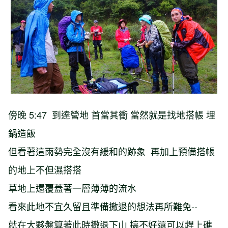
傍晚 5:47 到達營地 首當其衝 當然就是找地搭帳 埋
鍋造飯
但看著這雨勢完全沒有緩和的跡象 再加上預備搭帳
的地上不但濕搭搭
草地上還覆蓋著一層薄薄的流水
看來此地不宜久留且準備撤退的想法再所難免--
就在大夥盤算著此時撤退下山 搞不好還可以趕上礁