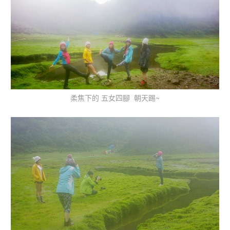
柔焦下的 五女四腳 朝天踢~