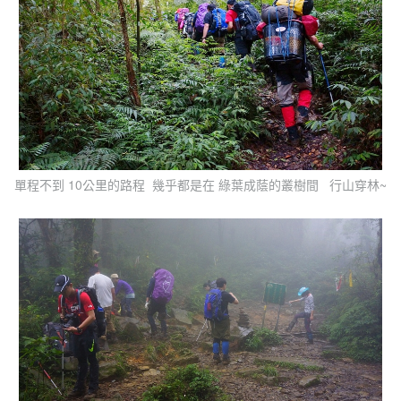
單程不到 10公里的路程 幾乎都是在 綠葉成蔭的叢樹間 行山穿林~