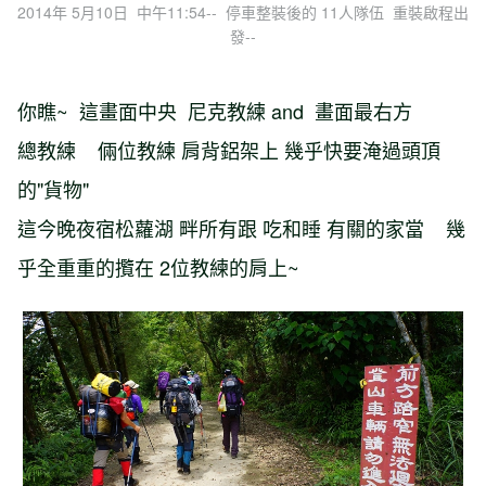
2014年 5月10日 中午11:54-- 停車整裝後的 11人隊伍 重裝啟程出
發--
你瞧~ 這畫面中央 尼克教練 and 畫面最右方
總教練 倆位教練 肩背鋁架上 幾乎快要淹過頭頂
的"貨物"
這今晚夜宿松蘿湖 畔所有跟 吃和睡 有關的家當 幾
乎全重重的攬在 2位教練的肩上~