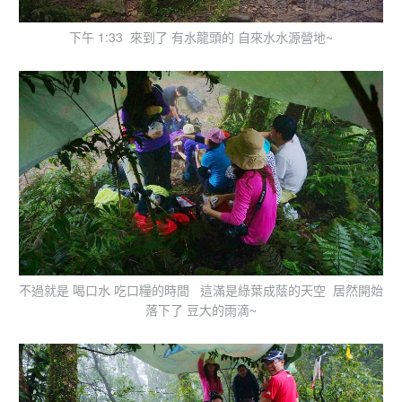
下午 1:33 來到了 有水龍頭的 自來水水源營地~
不過就是 喝口水 吃口糧的時間 這滿是綠葉成蔭的天空 居然開始
落下了 豆大的雨滴~