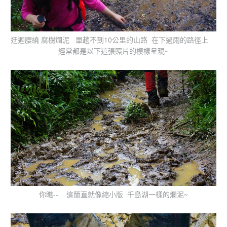
迂迴腰繞 腐樹爛泥 單趟不到10公里的山路 在下過雨的路徑上
經常都是以下這張照片的模樣呈現~
你瞧-- 這簡直就像縮小版 千島湖一樣的爛泥~