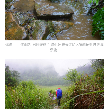
你瞧-- 這山路 已經變成了 縮小版 夏天才給人嘻戲玩耍的 溯溪
溪流~