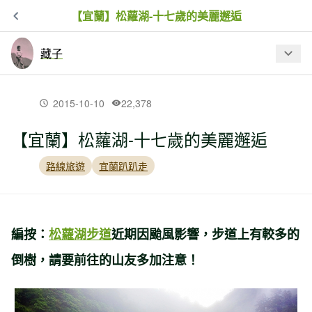
【宜蘭】松蘿湖-十七歲的美麗邂逅
藏子
最新文章
2015-10-10
22,378
【宜蘭】松蘿湖-十七歲的美麗邂逅
【花蓮】南三段－可樂可樂安山下~
路線旅遊
宜蘭趴趴走
【花蓮】奇萊東稜－微笑勳章
編按：
松蘿湖步道
近期因颱風影響，步道上有較多的
【新北市】無耳茶壺山下的鍾靈毓秀
倒樹，請要前往的山友多加注意！