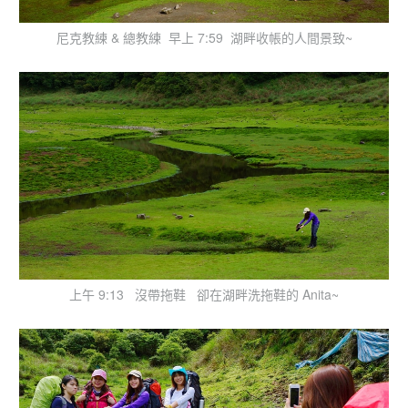
尼克教練 & 總教練 早上 7:59 湖畔收帳的人間景致~
上午 9:13 沒帶拖鞋 卻在湖畔洗拖鞋的 Anita~