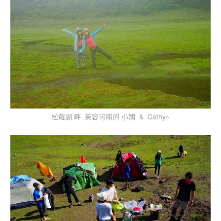
松蘿湖 畔 笑容可掬的 小嫻 & Cathy~