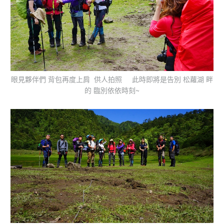
眼見夥伴們 背包再度上肩 供人拍照 此時即將是告別 松蘿湖 畔
的 臨別依依時刻~