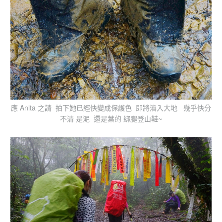
應 Anita 之請 拍下她已經快變成保護色 即將溶入大地 幾乎快分
不清 是泥 還是葉的 綁腿登山鞋~