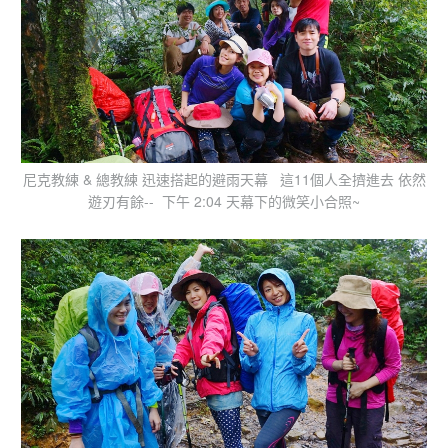
尼克教練 & 總教練 迅速搭起的避雨天幕 這11個人全擠進去 依然
遊刃有餘-- 下午 2:04 天幕下的微笑小合照~