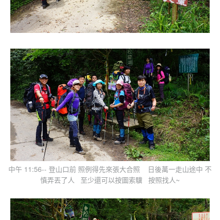
中午 11:56-- 登山口前 照例得先來張大合照 日後萬一走山途中 不
慎弄丟了人 至少還可以按圖索驥 按照找人~