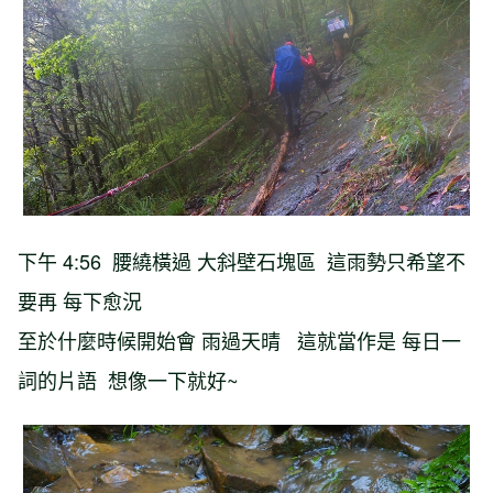
下午 4:56 腰繞橫過 大斜壁石塊區 這雨勢只希望不
要再 每下愈況
至於什麼時候開始會 雨過天晴 這就當作是 每日一
詞的片語 想像一下就好~