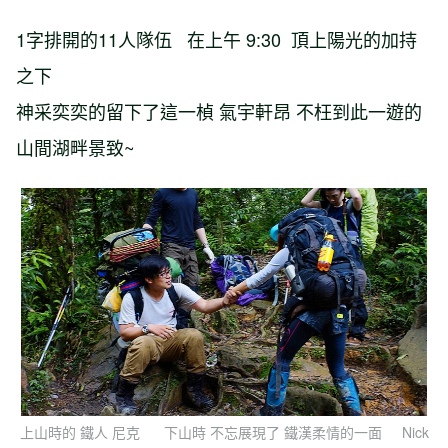
1字排開的11人隊伍 在上午 9:30 頂上陽光的加持
之下
神采奕奕的留下了這一楨 氣宇軒昂 不枉到此一遊的
山間湖畔景致~
上山時的 鐵人 尼克 下山時 不忘展現了 鐵漢柔情的一面 Nick