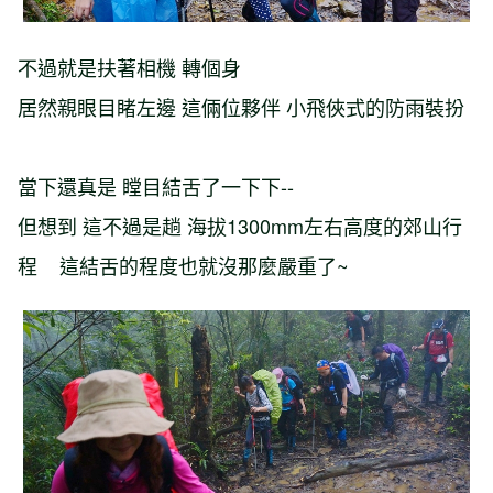
不過就是扶著相機 轉個身
居然親眼目睹左邊 這倆位夥伴 小飛俠式的防雨裝扮
當下還真是 瞠目結舌了一下下--
但想到 這不過是趟 海拔1300mm左右高度的郊山行
程 這結舌的程度也就沒那麼嚴重了~