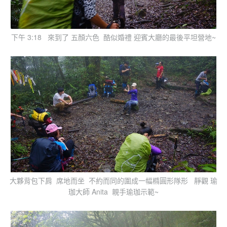
下午 3:18 來到了 五顏六色 酷似婚禮 迎賓大廳的最後平坦營地~
大夥背包下肩 席地而坐 不約而同的圍成一幅橢圓形隊形 靜觀 瑜
珈大師 Anita 親手瑜珈示範~