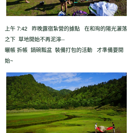
上午 7:42 昨晚露宿紮營的據點 在和珣的陽光灑落
之下 草地開始不再泥濘--
曬帳 拆帳 鍋碗瓢盆 裝備打包的活動 才準備要開
始~