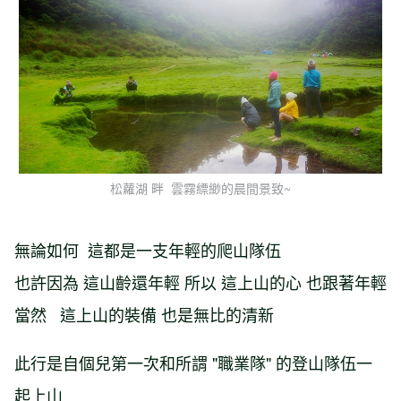
松蘿湖 畔 雲霧縹緲的晨間景致~
無論如何 這都是一支年輕的爬山隊伍
也許因為 這山齡還年輕 所以 這上山的心 也跟著年輕
當然 這上山的裝備 也是無比的清新
此行是自個兒第一次和所謂 "職業隊" 的登山隊伍一
起上山