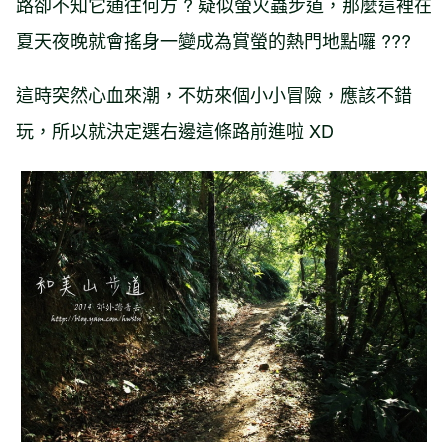
路卻不知它通往何方 ? 疑似螢火蟲步道，那麼這裡在
夏天夜晚就會搖身一變成為賞螢的熱門地點囉 ???
這時突然心血來潮，不妨來個小小冒險，應該不錯
玩，所以就決定選右邊這條路前進啦 XD