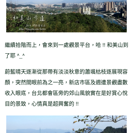
繼續拾階而上，會來到一處觀景平台，哈 !! 和美山到
了耶 ^_^
蔚藍晴天逐漸從那帶有淡淡秋意的蕭颯枯枝逐展現容
顏，突然間眼前為之一亮，新店市區及週遭景觀盡數
收入眼底，台北都會區旁的郊山風貌實在是好賞心悅
目的景致，心情真是超興奮的 !!