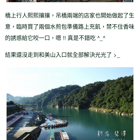
橋上行人熙熙攘攘，吊橋兩端的店家也開始做起了生
意，臨時買了兩個水煎包準備路上充飢，禁不住香味
的誘惑給它咬一口，嗯 !! 真是不錯吃 ^_^
結果還沒走到和美山入口就全部解決光光了 >_