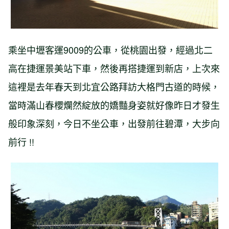
乘坐中壢客運9009的公車，從桃園出發，經過北二
高在捷運景美站下車，然後再搭捷運到新店，上次來
這裡是去年春天到北宜公路拜訪大格門古道的時候，
當時滿山春櫻爛然綻放的嬌豔身姿就好像昨日才發生
般印象深刻，今日不坐公車，出發前往碧潭，大步向
前行 !!