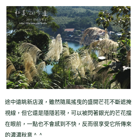
途中遠眺新店渡，雖然隨風搖曳的盛開芒花不斷遮掩
視線，但它還是隱隱若現，可以被閃著銀光的芒花擋
在眼前，一點也不會感到不快，反而很享受它所傳來
的濃濃秋意 ^_^