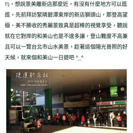
!!)，想說景美離新店那麼近，有沒有什麼地方可以逛
逛，先前拜訪緊隣碧潭東岸的新店獅頭山，那登高望
極、美不勝收的秀麗景致真是超棒的視覺享受，聽說
就在它對岸的和美山也是不遑多讓，登山難度不高兼
且可以一覽台北市山水美景，趁著這個陽光普照的好
天候，就來個和美山一日遊吧 ^_^