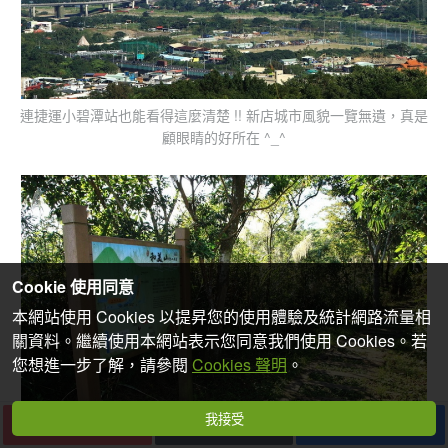
連捷運小碧潭站也能看得這麼清楚 !! 新店城市風貌一覽無遺，真是
顧眼睛的好所在 ^_^
Cookie 使用同意
本網站使用 Cookies 以提昇您的使用體驗及統計網路流量相
關資料。繼續使用本網站表示您同意我們使用 Cookies。若
您想進一步了解，請參閱
Cookies 聲明
。
我接受
下一篇
收藏
分享