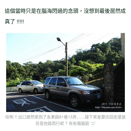
這個當時只是在腦海閃過的念頭，沒想到最後居然成
真了 !!!!!
哇咧 !! 出口居然來到了永業路81巷13弄.......接下來是要往回走還是
另覓他路而行呢 ? 有些傷腦筋 ¯□¯