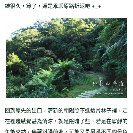
繞很久，算了，還是乖乖原路折返吧 +_+
回到原先的出口，清新的朝陽照不進這片林子裡，走
在裡邊感覺甚為清涼，就是陰暗了些，若是在寧靜的
午後來訪，伴著斜陽前進，可能又是另番不同的景色