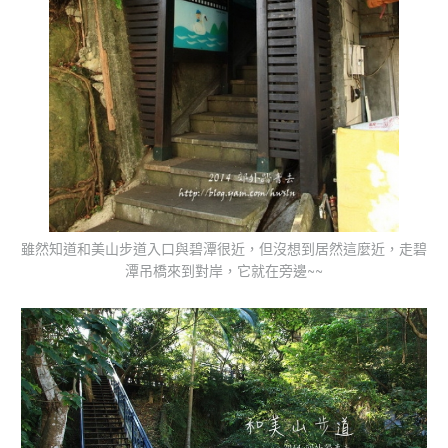
雖然知道和美山步道入口與碧潭很近，但沒想到居然這麼近，走碧
潭吊橋來到對岸，它就在旁邊~~