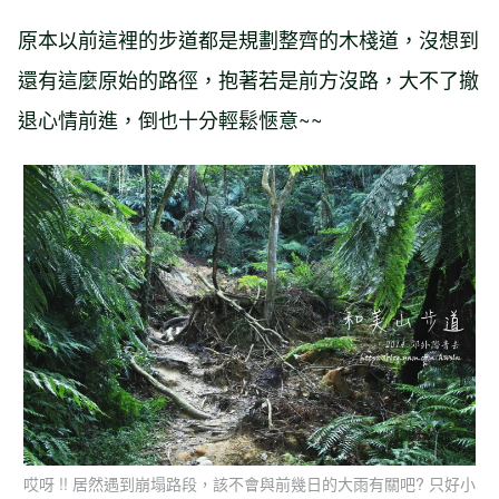
原本以前這裡的步道都是規劃整齊的木棧道，沒想到
還有這麼原始的路徑，抱著若是前方沒路，大不了撤
退心情前進，倒也十分輕鬆愜意~~
哎呀 !! 居然遇到崩塌路段，該不會與前幾日的大雨有關吧? 只好小