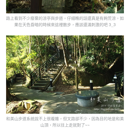
路上看到不少廢棄的涼亭與步道，仔細瞧的話還真是有夠荒涼，如
果在天色昏暗的時候來這裡散步，應該還滿刺激的吧 3_3
和美山步道系統說不上很複雜，但叉路卻不少，因為目的地是和美
山頂，所以往上走就對了~~