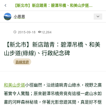
【新北市】新店踏青：碧潭吊橋、和美山步道(綠線)、行啟紀念碑
小恩恩
最新文章
2015-09-18
12,264
【新北市】新店踏青：碧潭吊橋、和美
【台中】夕照花樑橋：后豐鐵馬道~~
山步道(綠線)、行啟紀念碑
路線旅遊
【台中】黃連木紅梅子橋：東豐自行車
綠廊~~
和美山步道
小徑幽然，沿途遠眺青山綠水，視野之廣
【苗栗】英才書院探東社：北勢溪親水
廊道~~
著實令人驚豔；原來碧潭吊橋旁竟有這樣一處山水如
畫的河畔森林秘境，伴著光影悠遊其間，真是好不愜