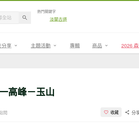
熱門關鍵字
淡蘭古道
友分享
主題活動
專輯
商品
2026
一高峰－玉山
次點閱
分
收藏