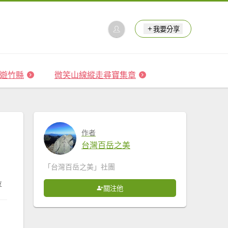
我要分享
 森遊竹縣
微笑山線縱走尋寶集章
作者
台灣百岳之美
「台灣百岳之美」社團
享
關注他