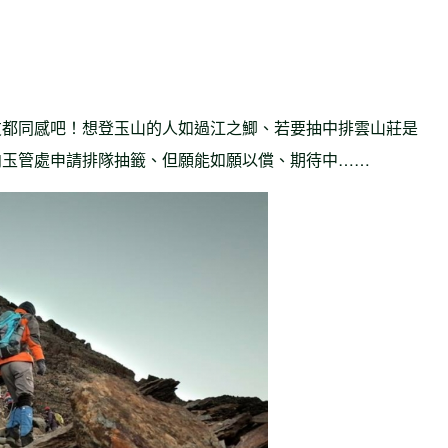
友都同感吧！想登玉山的人如過江之鯽、若要抽中排雲山莊是
向玉管處申請排隊抽籤、但願能如願以償、期待中……