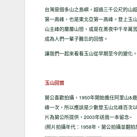
台灣是個多山之島嶼，超過三千公尺的山超
第一高峰，也是東北亞第一高峰。登上玉
山主峰的層層山巒，或是在黑夜中千辛萬
成為人們一輩子難忘的回憶。
讓我們一起來看看玉山從早期至今的變化
玉山回首
舅公喜歡拍攝，1950年開始擔任阿里山&
峰一次，所以應該是少數登玉山北峰百次以上
片為舅公所提供，2003年送我一本留念~
(照片拍攝年代：1958年，舅公拍攝並翻拍於