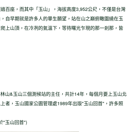
過百座，而其中「玉山」，海拔高度3,952公尺，不僅是台灣
山，自早期就是許多人的畢生願望，站在山之巔俯瞰圍繞在玉
苦爬上山頂，在冷冽的氣溫下，等待曙光乍現的那一剎那，皆
。
鹿林山&玉山三個測候站的主任，共計14年，每個月要上玉山北
者，玉山國家公園管理處1989年出版"玉山回首"，許多照
"玉山回首")