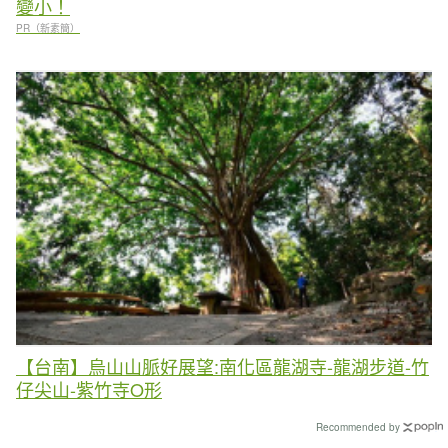
變小！
PR（新素簡）
【台南】烏山山脈好展望:南化區龍湖寺-龍湖步道-竹
仔尖山-紫竹寺O形
Recommended by