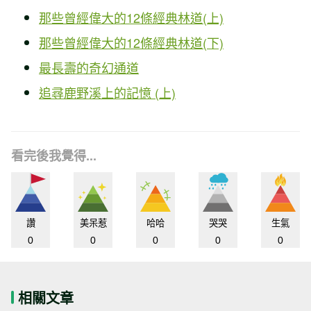
那些曾經偉大的12條經典林道(上)
那些曾經偉大的12條經典林道(下)
最長壽的奇幻通道
追尋鹿野溪上的記憶 (上)
看完後我覺得...
讚
美呆惹
哈哈
哭哭
生氣
0
0
0
0
0
相關文章