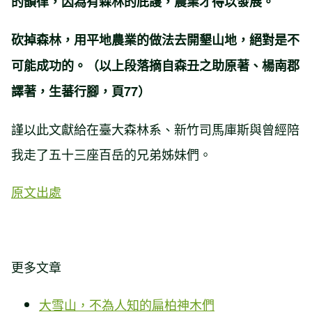
的韻律，因為有森林的庇護，農業才得以發展。
砍掉森林，用平地農業的做法去開墾山地，絕對是不
可能成功的。（以上段落摘自森丑之助原著、楊南郡
譯著，生蕃行腳，頁77）
謹以此文獻給在臺大森林系、新竹司馬庫斯與曾經陪
我走了五十三座百岳的兄弟姊妹們。
原文出處
更多文章
大雪山，不為人知的扁柏神木們