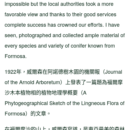
impossible but the local authorities took a more
favorable view and thanks to their good services
complete success has crowned our efforts. I have
seen, photographed and collected ample material of
every species and variety of conifer known from
Formosa.
1922年，威爾森在阿諾德樹木園的機關報（Journal
of the Arnold Arboretum）上發表了一篇題為福爾摩
沙木本植物相的植物地理學概要（A
Phytogeographical Sketch of the Lingneous Flora of
Formosa）的文章。
在福爾摩沙的山上，威爾森寫道，是東亞最美的森林