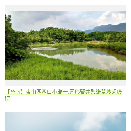
【台南】東山區西口小瑞士.圓形豎井碧綠草坡超吸
睛