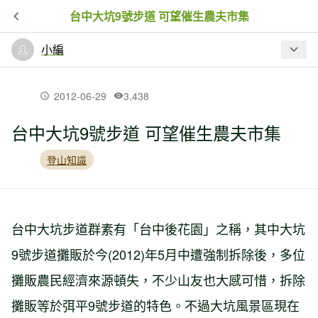
台中大坑9號步道 可望催生農夫市集
小編
最新文章
2012-06-29
3,438
台中大坑9號步道 可望催生農夫市集
【新聞】寒流一波波 奧萬大、草坪頭、
小半天櫻花接力怒放
登山知識
【新聞】中斷5年 南橫今年可望全線通車
台中大坑步道群素有「台中後花園」之稱，其中大坑
9號步道攤販於今(2012)年5月中遭強制拆除後，多位
【新聞】圓仔抱人腳，大黑熊抱樹腳
攤販農民經濟來源頓失，不少山友也大感可惜，拆除
攤販等於弭平9號步道的特色。不過大坑風景區現在