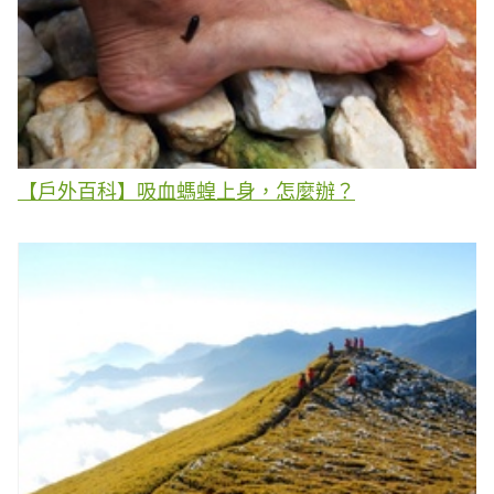
【戶外百科】吸血螞蝗上身，怎麼辦？