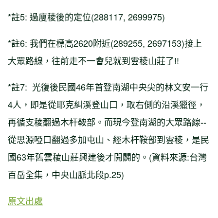
*註5: 過廋稜後的定位(288117, 2699975)
*註6: 我們在標高2620附近(289255, 2697153)接上
大眾路線，往前走不一會兒就到雲稜山莊了!!
*註7: 光復後民國46年首登南湖中央尖的林文安一行
4人，即是從耶克糾溪登山口，取右側的沿溪獵徑，
再循支稜翻過木杆鞍部。而現今登南湖的大眾路線--
從思源啞口翻過多加屯山、經木杆鞍部到雲稜，是民
國63年舊雲稜山莊興建後才開闢的。(資料來源:台灣
百岳全集，中央山脈北段p.25)
原文出處