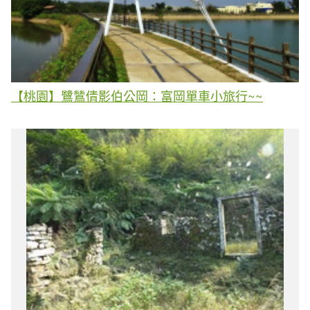
【桃園】鷺鷥倩影伯公岡：富岡單車小旅行~~