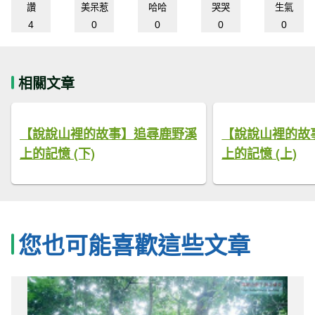
讚
美呆惹
哈哈
哭哭
生氣
4
0
0
0
0
相關文章
【說說山裡的故事】追尋鹿野溪
【說說山裡的故
上的記憶 (下)
上的記憶 (上)
您也可能喜歡這些文章