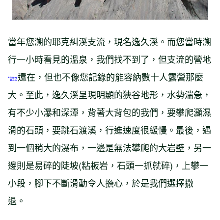
當年您溯的耶克糾溪支流，現名逸久溪。而您當時溯
行一小時看見的溫泉，我們找不到了，但支流的營地
還在，但也不像您記錄的能容納數十人露營那麼
*註3
大。至此，逸久溪呈現明顯的狹谷地形，水勢湍急，
有不少小瀑和深潭，背著大背包的我們，要攀爬灦濕
滑的石頭，要跳石渡溪，行進速度很緩慢。最後，遇
到一個稍大的瀑布，一邊是無法攀爬的大岩壁，另一
邊則是易碎的陡坡(粘板岩，石頭一抓就碎)，上攀一
小段，腳下不斷滑動令人擔心，於是我們選擇撒
退。