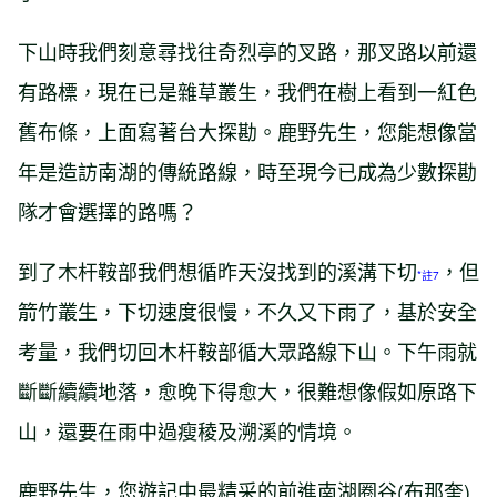
下山時我們刻意尋找往奇烈亭的叉路，那叉路以前還
有路標，現在已是雜草叢生，我們在樹上看到一紅色
舊布條，上面寫著台大探勘。鹿野先生，您能想像當
年是造訪南湖的傳統路線，時至現今已成為少數探勘
隊才會選擇的路嗎？
到了木杆鞍部我們想循昨天沒找到的溪溝下切
，但
*註7
箭竹叢生，下切速度很慢，不久又下雨了，基於安全
考量，我們切回木杆鞍部循大眾路線下山。下午雨就
斷斷續續地落，愈晚下得愈大，很難想像假如原路下
山，還要在雨中過瘦稜及溯溪的情境。
鹿野先生，您遊記中最精采的前進南湖圈谷(布那奎)