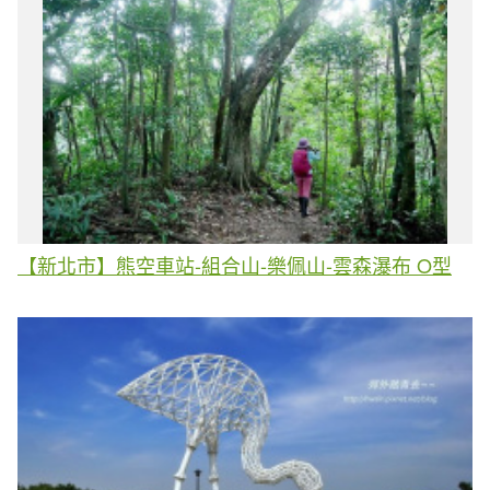
【新北市】熊空車站-組合山-樂佩山-雲森瀑布 O型