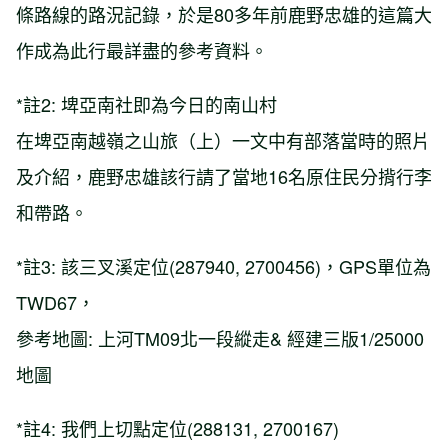
條路線的路況記錄，於是80多年前鹿野忠雄的這篇大
作成為此行最詳盡的參考資料。
*註2: 埤亞南社即為今日的南山村
在埤亞南越嶺之山旅（上）一文中有部落當時的照片
及介紹，鹿野忠雄該行請了當地16名原住民分揹行李
和帶路。
*註3: 該三叉溪定位(287940, 2700456)，GPS單位為
TWD67，
參考地圖: 上河TM09北一段縱走& 經建三版1/25000
地圖
*註4: 我們上切點定位(288131, 2700167)