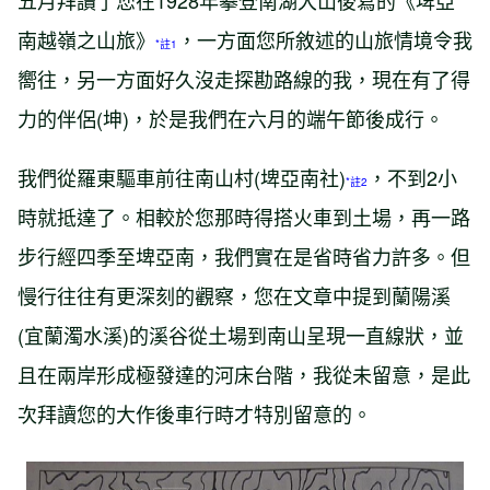
五月拜讀了您在1928年攀登南湖大山後寫的《埤亞
南越嶺之山旅》
，一方面您所敘述的山旅情境令我
*註1
嚮往，另一方面好久沒走探勘路線的我，現在有了得
力的伴侶(坤)，於是我們在六月的端午節後成行。
我們從羅東驅車前往南山村(埤亞南社)
，不到2小
*註2
時就抵達了。相較於您那時得搭火車到土場，再一路
步行經四季至埤亞南，我們實在是省時省力許多。但
慢行往往有更深刻的觀察，您在文章中提到蘭陽溪
(宜蘭濁水溪)的溪谷從土場到南山呈現一直線狀，並
且在兩岸形成極發達的河床台階，我從未留意，是此
次拜讀您的大作後車行時才特別留意的。