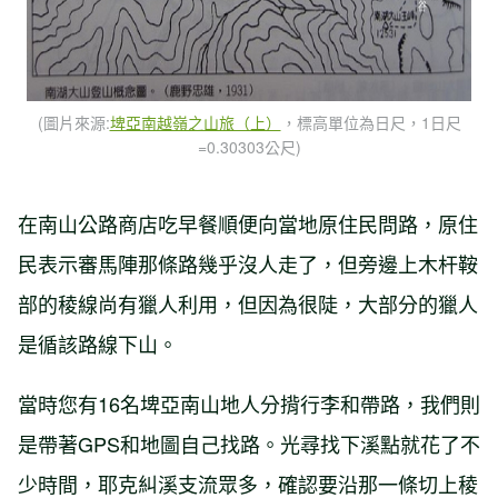
(圖片來源:
埤亞南越嶺之山旅（上）
，標高單位為日尺，1日尺
=0.30303公尺)
在南山公路商店吃早餐順便向當地原住民問路，原住
民表示審馬陣那條路幾乎沒人走了，但旁邊上木杆鞍
部的稜線尚有獵人利用，但因為很陡，大部分的獵人
是循該路線下山。
當時您有16名埤亞南山地人分揹行李和帶路，我們則
是帶著GPS和地圖自己找路。光尋找下溪點就花了不
少時間，耶克糾溪支流眾多，確認要沿那一條切上稜