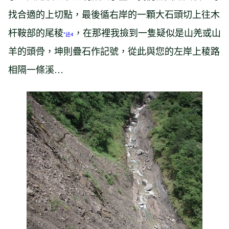
找合適的上切點，最後循右岸的一顆大石頭切上往木
杆鞍部的尾稜
，在那裡我撿到一隻疑似是山羌或山
*註4
羊的頭骨，坤則疊石作記號，從此與您的左岸上稜路
相隔一條溪…