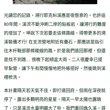
光讀您的記錄，溯行耶克糾溪應是很愜意的。也許這
80年間，溪流不斷沖刷二岸的粘板岩，讓溯行的難度
的增加了，坤說下次若要走這條路線，得帶更多的溯
溪裝備才行! 在支流營地附近有疊石，那應該是指引
往木杆鞍部那條稜線的路。於是我們退回那裡，但還
是找不到路… 傍晚下起傾盆大雨，二人很慶幸已提
早紮營，讓下午有閒慢慢地把外帳搭好，然後跳到溪
裡梳洗。
本計畫隔天若天氣不佳，即打道回府，但雨在深夜就
停了，露出多顆明亮的星星，隔天一早太陽也露臉
了，只是溪流水量明顯大了些。我們重回逸久溪，尋