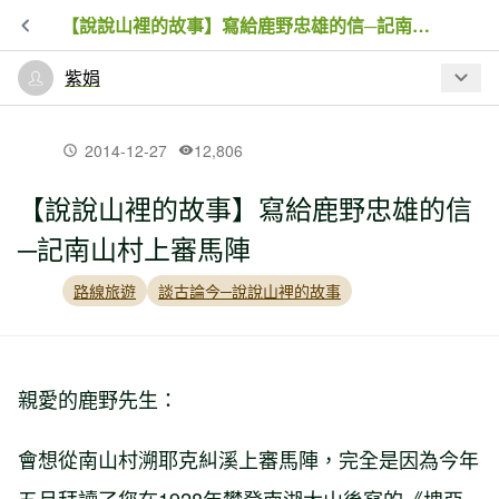
【說說山裡的故事】寫給鹿野忠雄的信─記南山村上審馬陣
紫娟
最新文章
2014-12-27
12,806
【說說山裡的故事】寫給鹿野忠雄的信
【裝備】從容登山樂-輕量化的藝術
─記南山村上審馬陣
路線旅遊
談古論今─說說山裡的故事
【台中】比亞毫未竟，寫給南湖大山
【說說山裡的故事】寫給鹿野忠雄的信─
親愛的鹿野先生：
記南山村上審馬陣
會想從南山村溯耶克糾溪上審馬陣，完全是因為今年