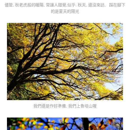
儘管, 秋老虎般的暖陽, 常讓人錯覺,似乎. 秋天, 還沒來訪, 踩在腳下
的是夏天的陽光
我們還是作好準備, 我們上魯培山喔