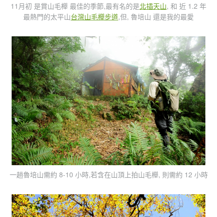
11月初 是賞山毛櫸 最佳的季節,最有名的是
北插天山
, 和 近 1.2 年
最熱門的太平山
台灣山毛櫸步道
,但, 魯培山 還是我的最愛
一趟魯培山需約 8-10 小時,若含在山頂上拍山毛櫸, 則需約 12 小時