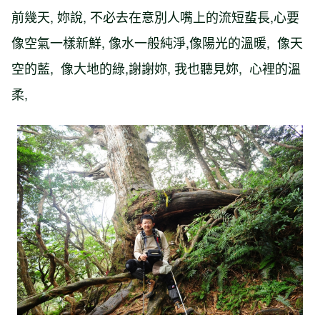
前幾天, 妳說, 不必去在意別人嘴上的流短蜚長,心要
像空氣一樣新鮮, 像水一般純淨,像陽光的溫暖, 像天
空的藍, 像大地的綠,謝謝妳, 我也聽見妳, 心裡的溫
柔,