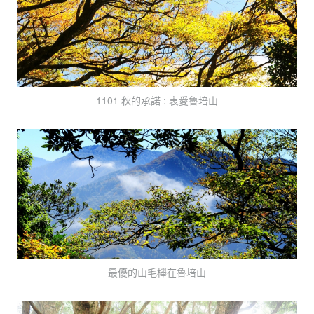
1101 秋的承諾 : 衷愛魯培山
最優的山毛櫸在魯培山