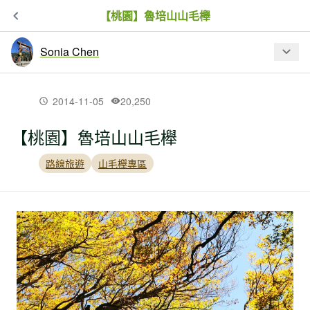
【桃園】魯培山山毛櫸
Sonia Chen
最新文章
2014-11-05
20,250
【桃園】魯培山山毛櫸
【新北市】永安景觀步道：石碇千島湖
＋八卦茶園
路線旅遊
山毛櫸專區
【台中】馬崙山的不可思議：馬崙索道
遺跡
【台中】雪山西稜逆行＋無緣的大安溪
神木