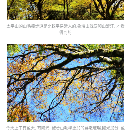
太平山的山毛櫸步道是比較平易近人的,魯培山就要爬山流汗, 才看
得到的
今天上午有藍天, 有陽光, 襯著山毛櫸更加的鮮嫩璀璨,陽光加分, 藍