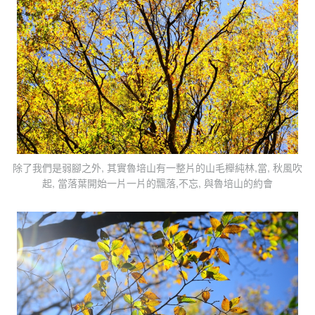
除了我們是弱腳之外, 其實魯培山有一整片的山毛櫸純林,當, 秋風吹
起, 當落葉開始一片一片的飄落,不忘, 與魯培山的約會