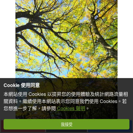
Cookie 使用同意
本網站使用 Cookies 以提昇您的使用體驗及統計網路流量相
關資料。繼續使用本網站表示您同意我們使用 Cookies。若
您想進一步了解，請參閱
Cookies 聲明
。
我接受
下一篇
收藏
分享