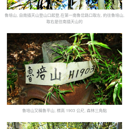
魯培山, 自南插天山登山口起登,在第一南魯岔路口取左, 約往魯培山,
取右是往南插天山的
魯培山又稱魯平山, 標高 1903 公尺, 森林三角點