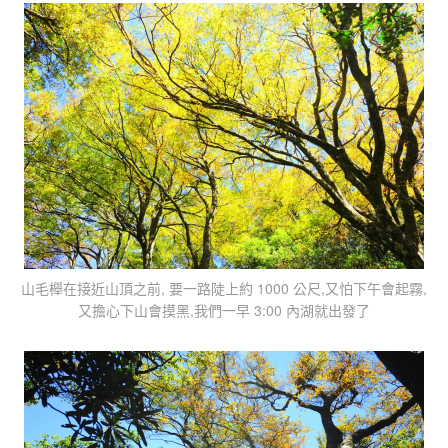
山毛櫸在接近山頂之前, 要一路陡上約 1000 公尺,又怕下午會起霧,
又擔心下山會摸黑,我們一早 3:00 內湖就出發了