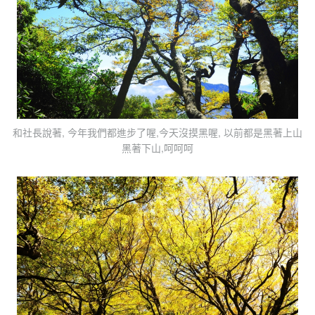
和社長說著, 今年我們都進步了喔,今天沒摸黑喔, 以前都是黑著上山
黑著下山,呵呵呵