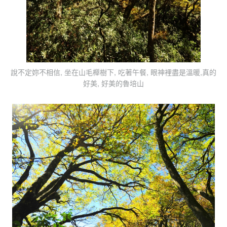
說不定妳不相信, 坐在山毛櫸樹下, 吃著午餐, 眼神裡盡是溫暖,真的
好美, 好美的魯培山