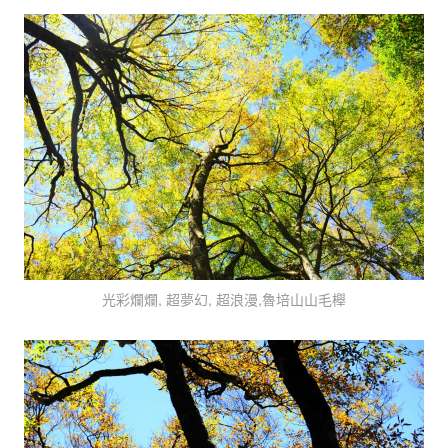
光彩爛爛, 超夢幻, 超浪漫,魯培山山毛櫸