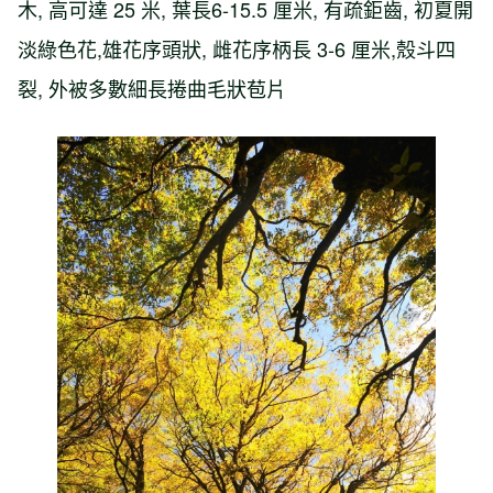
木, 高可達 25 米, 葉長6-15.5 厘米, 有疏鉅齒, 初夏開
淡綠色花,雄花序頭狀, 雌花序柄長 3-6 厘米,殼斗四
裂, 外被多數細長捲曲毛狀苞片