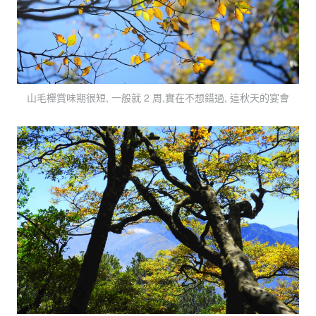
山毛櫸賞味期很短, 一般就 2 周,實在不想錯過, 這秋天的宴會