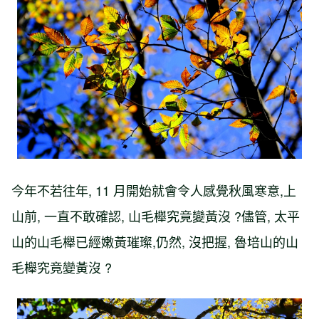
今年不若往年, 11 月開始就會令人感覺秋風寒意,上
山前, 一直不敢確認, 山毛櫸究竟變黃沒 ?儘管, 太平
山的山毛櫸已經嫩黃璀璨,仍然, 沒把握, 魯培山的山
毛櫸究竟變黃沒 ?