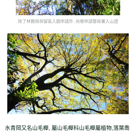
除了林務局保留區入園申請外, 尚需申請警政署入山證
水青岡又名山毛櫸, 屬山毛櫸科山毛櫸屬植物,落葉喬