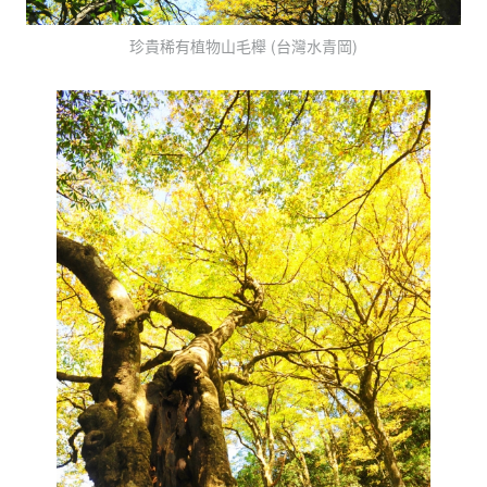
珍貴稀有植物山毛櫸 (台灣水青岡)