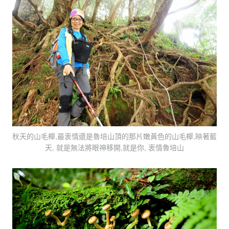
秋天的山毛櫸,最衷情還是魯培山頂的那片嫩黃色的山毛櫸,映著藍
天, 就是無法將眼神移開,就是你, 衷情魯培山