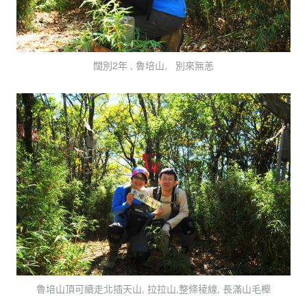
闊別2年 , 魯培山, 別來無恙
魯培山頂可續走北插天山, 拉拉山,整條稜線, 長滿山毛櫸