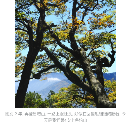
闊別 2 年, 再登魯培山, 一路上跟社長, 好似在回憶般細細的數著, 今
天是我們第4次上魯培山