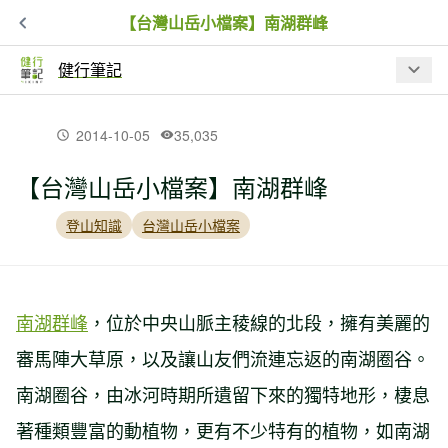
【台灣山岳小檔案】南湖群峰
健行筆記
最新文章
2014-10-05
35,035
【台灣山岳小檔案】南湖群峰
【入園資訊】因應巴威颱風來襲，林業
保育署預警性休園、暫停開放資訊
登山知識
台灣山岳小檔案
夏日虎頭蜂出沒！瑞芳 3 處步道封閉，
戶外遇虎頭蜂處置 SOP
南湖群峰
，位於中央山脈主稜線的北段，擁有美麗的
審馬陣大草原，以及讓山友們流連忘返的南湖圈谷。
【品牌動態】BBC EARTH 進駐高雄夢
南湖圈谷，由冰河時期所遺留下來的獨特地形，棲息
時代！台灣山林汲取靈感限定系列、專
屬限定商品同步開賣
著種類豐富的動植物，更有不少特有的植物，如南湖