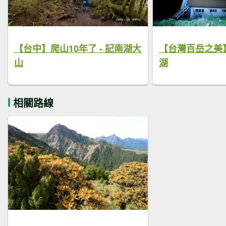
【台中】爬山10年了 - 記南湖大
【台灣百岳之美
山
湖
相關路線