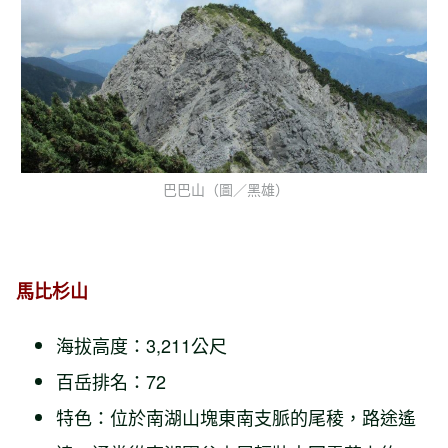
巴巴山（圖／黑雄）
馬比杉山
海拔高度：3,211公尺
百岳排名：72
特色：位於南湖山塊東南支脈的尾稜，路途遙