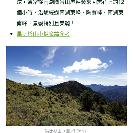
遠，通常從南湖圈谷山屋輕裝來回需花上約12
個小時，沿途經過南湖東峰、陶賽峰、南湖東
南峰，景觀特別且美麗！
馬比杉山小檔案請參考
馬比杉山（圖／LEoN）