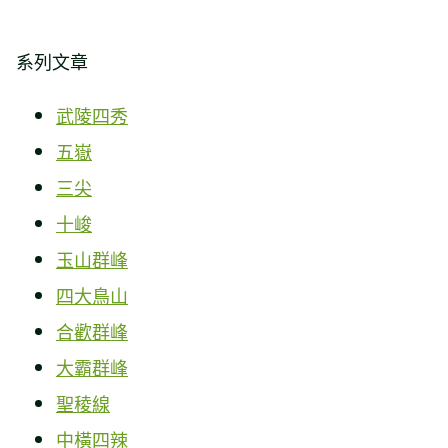
系列文章
武陵四秀
五嶽
三尖
十峻
玉山群峰
四大鳥山
合歡群峰
大霸群峰
聖稜線
中橫四辣