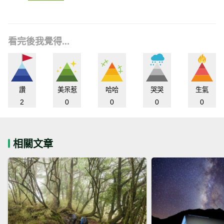
看完後我覺得...
讚
美呆惹
哈哈
哭哭
生氣
2
0
0
0
0
相關文章