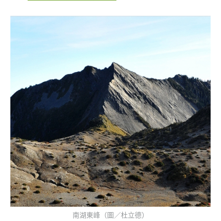
南湖東峰（圖／杜立德）