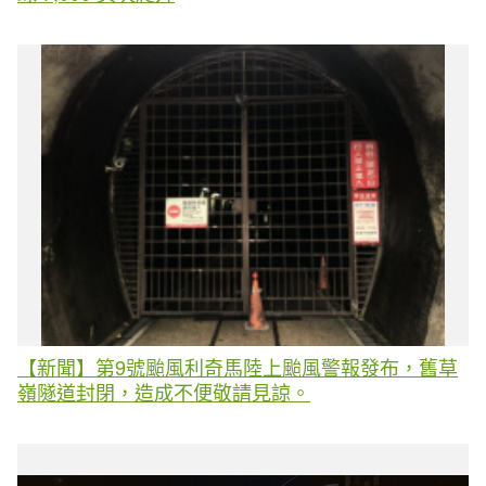
【新聞】第9號颱風利奇馬陸上颱風警報發布，舊草
嶺隧道封閉，造成不便敬請見諒。