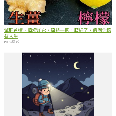
減肥首選，檸檬加它，堅持一週，腰細了，瘦到你懷
疑人生
PR（新素簡）