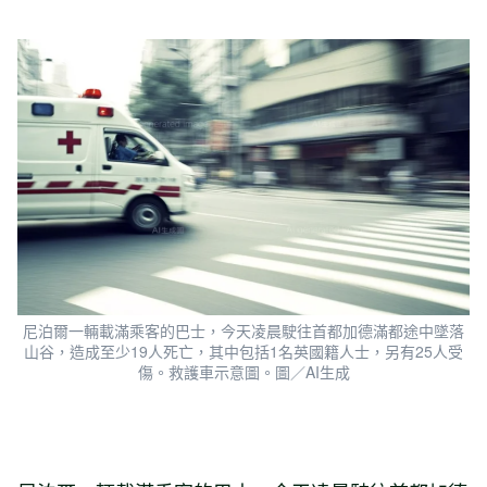
尼泊爾一輛載滿乘客的巴士，今天凌晨駛往首都加德滿都途中墜落
山谷，造成至少19人死亡，其中包括1名英國籍人士，另有25人受
傷。救護車示意圖。圖／AI生成