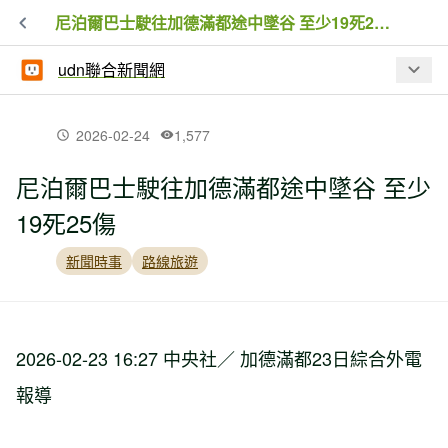
尼泊爾巴士駛往加德滿都途中墜谷 至少19死25傷
udn聯合新聞網
最新文章
2026-02-24
1,577
尼泊爾巴士駛往加德滿都途中墜谷 至少
陽明山大批水牛死亡 陽管處抗罰7.5萬敗
19死25傷
訴確定
新聞時事
路線旅遊
風吹雨打也不缺席 玉山巡護員用腳步守
住台灣最高山的平安
2026-02-23 16:27 中央社／ 加德滿都23日綜合外電
【新聞】隨旅行團日本登山 台灣婦人在
報導
富士山登山小屋失去意識