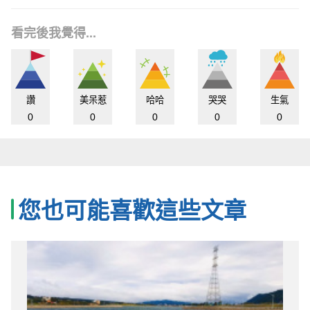
看完後我覺得...
讚
美呆惹
哈哈
哭哭
生氣
0
0
0
0
0
您也可能喜歡這些文章