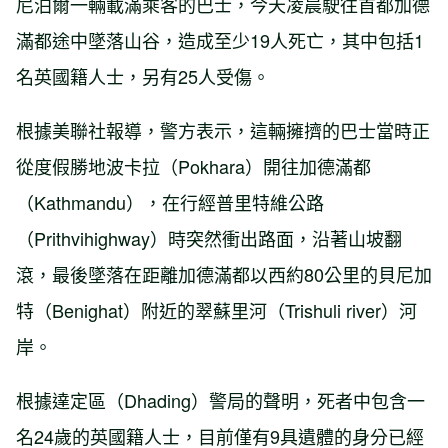
尼泊爾一輛載滿乘客的巴士，今天凌晨駛往首都加德
滿都途中墜落山谷，造成至少19人死亡，其中包括1
名英國籍人士，另有25人受傷。
根據美聯社報導，警方表示，這輛擁擠的巴士當時正
從度假勝地波卡拉（Pokhara）開往加德滿都
（Kathmandu），在行經普里特維公路
（Prithvihighway）時突然衝出路面，沿著山坡翻
滾，最後墜落在距離加德滿都以西約80公里的貝尼加
特（Benighat）附近的翠蘇里河（Trishuli river）河
岸。
根據達定區（Dhading）警局的聲明，死者中包含一
名24歲的英國籍人士，目前僅有9具遺體的身分已經