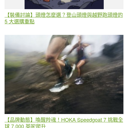
【裝備討論】頭燈怎麼選？登山頭燈與越野跑頭燈的
5 大選購重點
【品牌動態】喚醒羚魂！HOKA Speedgoat 7 挑戰全
球 7,000 英呎爬升