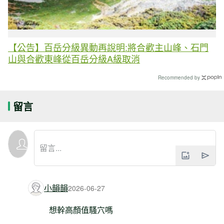
【公告】百岳分級異動再說明:將合歡主山峰、石門
山與合歡東峰從百岳分級A級取消
Recommended by
留言
小韻韻
2026-06-27
想幹高顏值騷穴嗎