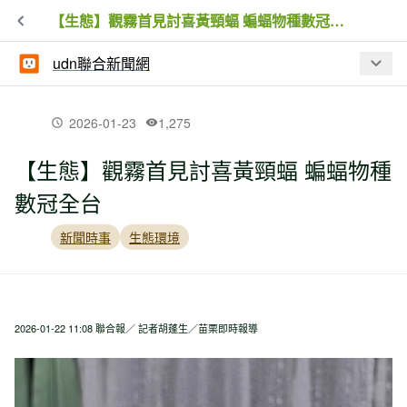
【生態】觀霧首見討喜黃頸蝠 蝙蝠物種數冠全台
udn聯合新聞網
最新文章
2026-01-23
1,275
【生態】觀霧首見討喜黃頸蝠 蝙蝠物種
陽明山大批水牛死亡 陽管處抗罰7.5萬敗
數冠全台
訴確定
新聞時事
生態環境
風吹雨打也不缺席 玉山巡護員用腳步守
住台灣最高山的平安
2026-01-22 11:08 聯合報／ 記者胡蓬生／苗栗即時報導
【新聞】隨旅行團日本登山 台灣婦人在
富士山登山小屋失去意識