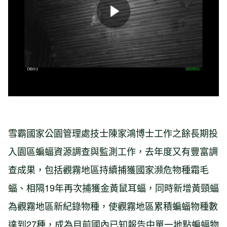
雪霸國家公園管理處技士陳家鴻博士工作之餘長期投
入園區蝙蝠資源調查與監測工作，去年度又有豐富調
查成果，包括觀霧地區持續捕獲國家瀕危物種霜毛
蝠、相隔19年再次捕獲金黃鼠耳蝠，同時新增黃頸蝠
為觀霧地區新紀錄物種，使觀霧地區累積蝙蝠物種數
達到27種，成為目前國內已知報告中單一地點蝙蝠物