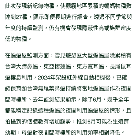
此次發現新紀錄物種，使觀霧地區累積的蝙蝠物種數
達到27種，顯示即便長期進行調查，透過不同季節與
年度的持續監測，仍有機會發現隱蔽性高或族群密度
低的物種。
在蝙蝠屋監測方面，雪見遊憩區大型蝙蝠屋除累積有
台灣大蹄鼻蝠、東亞摺翅蝠、東方寬耳蝠、長尾鼠耳
蝠棲息利用，2024年架設紅外線自動相機後，已確
認保育類台灣無尾葉鼻蝠持續將當地蝙蝠屋作為夜間
臨時棲所。去年監測結果顯示，除了6月，幾乎全年
都能穩定記錄這種蝙蝠於夜間利用蝙蝠屋的情形，且
拍攝到的個體數有增加趨勢，推測6月可能為生殖育
幼期，母蝠對夜間臨時棲所的利用頻率相對降低。