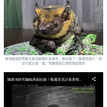
黃頸蝠頸部周圍毛髮為鮮豔的金黃色，像似圍了一圈黃色圍巾，造
型可愛討喜。圖／雪霸國家公園管理處提供