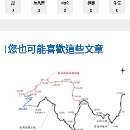
讚
美呆惹
哈哈
哭哭
生氣
0
0
0
0
0
您也可能喜歡這些文章