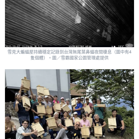
雪見大蝙蝠屋持續穩定記錄到台灣無尾葉鼻蝠夜間棲息（圖中有4
隻個體）。圖／雪霸國家公園管理處提供