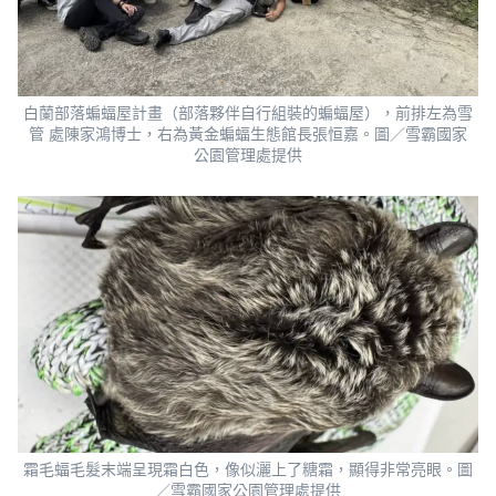
白蘭部落蝙蝠屋計畫（部落夥伴自行組裝的蝙蝠屋），前排左為雪
管 處陳家鴻博士，右為黃金蝙蝠生態館長張恒嘉。圖／雪霸國家
公園管理處提供
霜毛蝠毛髮末端呈現霜白色，像似灑上了糖霜，顯得非常亮眼。圖
／雪霸國家公園管理處提供