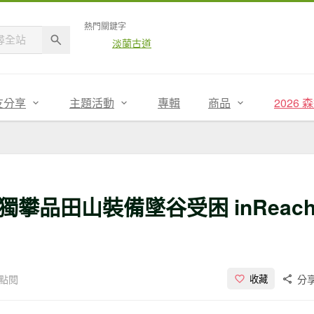
熱門關鍵字
淡蘭古道
友分享
主題活動
專輯
商品
2026
攀品田山裝備墜谷受困 inReac
次點閱
分
收藏