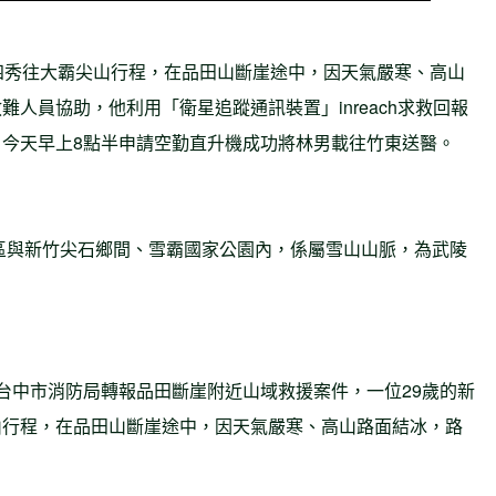
四秀往大霸尖山行程，在品田山斷崖途中，因天氣嚴寒、高山
人員協助，他利用「衛星追蹤通訊裝置」inreach求救回報
今天早上8點半申請空勤直升機成功將林男載往竹東送醫。
平區與新竹尖石鄉間、雪霸國家公園內，係屬雪山山脈，為武陵
台中市消防局轉報品田斷崖附近山域救援案件，一位29歲的新
山行程，在品田山斷崖途中，因天氣嚴寒、高山路面結冰，路
。