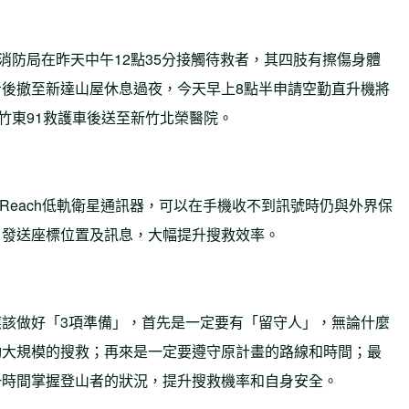
消防局在昨天中午12點35分接觸待救者，其四肢有擦傷身體
後撤至新達山屋休息過夜，今天早上8點半申請空勤直升機將
竹東91救護車後送至新竹北榮醫院。
Reach低軌衛星通訊器，可以在手機收不到訊號時仍與外界保
」發送座標位置及訊息，大幅提升搜救效率。
該做好「3項準備」，首先是一定要有「留守人」，無論什麼
動大規模的搜救；再來是一定要遵守原計畫的路線和時間；最
一時間掌握登山者的狀況，提升搜救機率和自身安全。