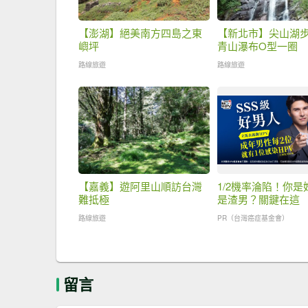
【澎湖】絕美南方四島之東
【新北市】尖山湖
嶼坪
青山瀑布O型一圈
路線旅遊
路線旅遊
【嘉義】遊阿里山順訪台灣
1/2機率淪陷！你是
難抵極
是渣男？關鍵在這
路線旅遊
PR（台灣癌症基金會）
留言