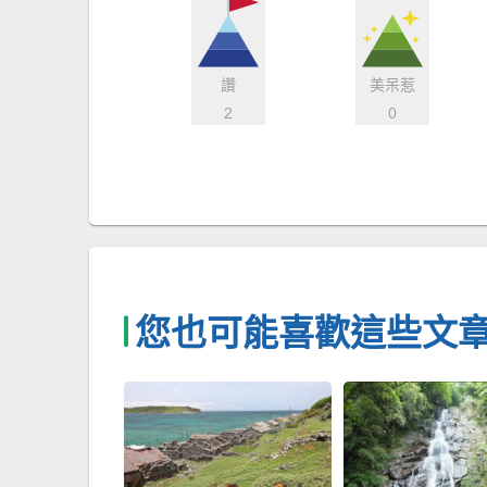
讚
美呆惹
2
0
您也可能喜歡這些文