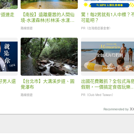
步道連走
【南投】遠離塵嚣的人間仙
驚！每2男就有1人中標？
境-水漾森林(杉林溪-水漾森
可能吧？
林單攻)
路線旅遊
PR（台灣癌症基金會）
好男人還
【台北市】大溝溪步道、圓
出國花費難抓？全包式海
覺瀑布
假期，一價搞定食宿玩樂
省錢更省心！
路線旅遊
PR（Club Med Taiwan）
Recommended by