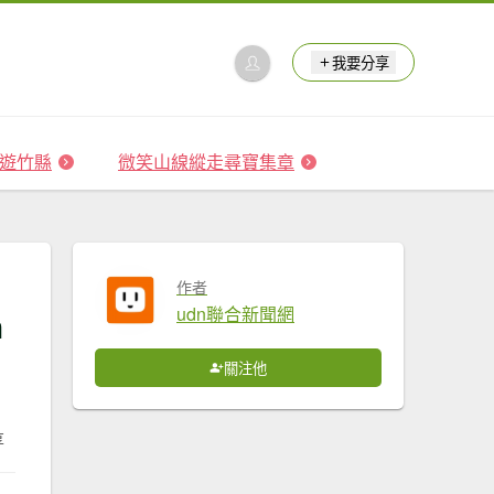
我要分享
 森遊竹縣
微笑山線縱走尋寶集章
作者
h
udn聯合新聞網
關注他
享