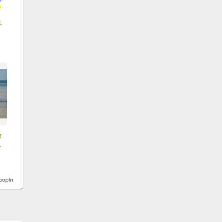
不
島
，