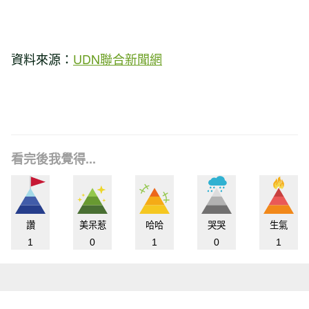
資料來源：
UDN聯合新聞網
看完後我覺得...
讚
美呆惹
哈哈
哭哭
生氣
1
0
1
0
1