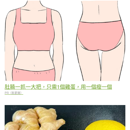
肚腩一抓一大把，只需1個雞蛋，用一個瘦一個
PR（新素簡）