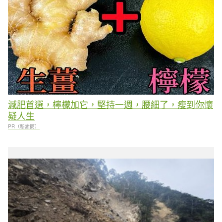
減肥首選，檸檬加它，堅持一週，腰細了，瘦到你懷
疑人生
PR（新素簡）