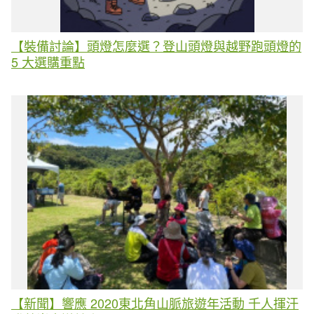
【裝備討論】頭燈怎麼選？登山頭燈與越野跑頭燈的
5 大選購重點
【新聞】響應 2020東北角山脈旅遊年活動 千人揮汗