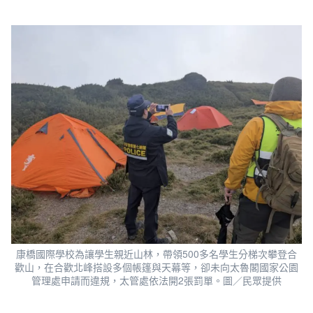
康橋國際學校為讓學生親近山林，帶領500多名學生分梯次攀登合
歡山，在合歡北峰搭設多個帳篷與天幕等，卻未向太魯閣國家公園
管理處申請而違規，太管處依法開2張罰單。圖／民眾提供