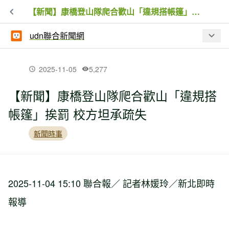
【新聞】康橋登山隊爬合歡山「違規搭帳篷」挨罰 校方坦承疏失
udn聯合新聞網
最新文章
2025-11-05
5,277
【新聞】康橋登山隊爬合歡山「違規搭
陽明山大批水牛死亡 陽管處抗罰7.5萬敗
帳篷」挨罰 校方坦承疏失
訴確定
新聞時事
風吹雨打也不缺席 玉山巡護員用腳步守
住台灣最高山的平安
2025-11-04 15:10 聯合報／ 記者林媛玲／新北即時
【新聞】隨旅行團日本登山 台灣婦人在
報導
富士山登山小屋失去意識