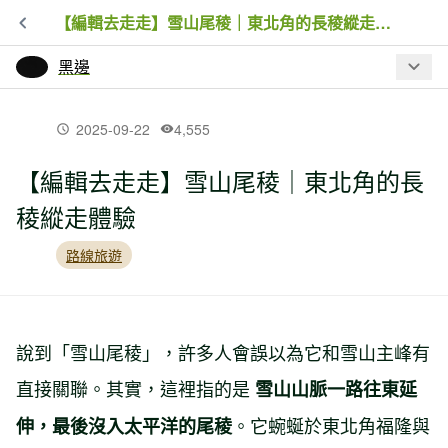
【編輯去走走】雪山尾稜｜東北角的長稜縱走體驗
黑邊
最新文章
2025-09-22
4,555
【編輯去走走】雪山尾稜｜東北角的長
戶外防曬指南｜陽光有好處，為什麼登
稜縱走體驗
山還是要防曬？一次看懂 UPF、SPF 與
防曬觀念
路線旅遊
長毛象易主中國資本！Mammut 下一步
會怎麼走？
說到「雪山尾稜」，許多人會誤以為它和雪山主峰有
直接關聯。其實，這裡指的是
雪山山脈一路往東延
小時候不准踩草皮，長大後才知道：草
地跑對足弓有這麼多好處
。它蜿蜒於東北角福隆與
伸，最後沒入太平洋的尾稜