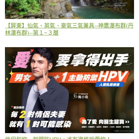
【屏東】仙氣、英氣、豪氣三氣兼具--神鷹瀑布群(丹
林瀑布群)--第１~３層