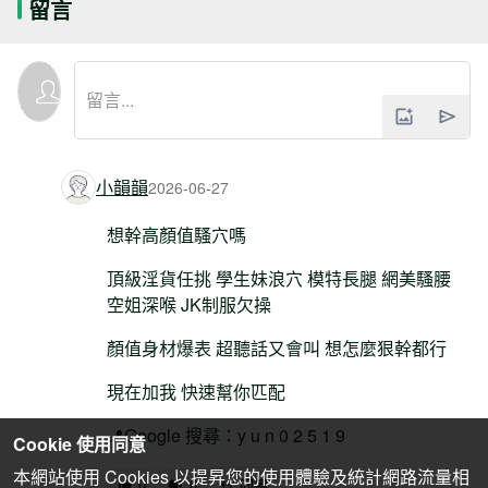
留言
小韻韻
2026-06-27
想幹高顏值騷穴嗎
頂級淫貨任挑 學生妹浪穴 模特長腿 網美騷腰
空姐深喉 JK制服欠操
顏值身材爆表 超聽話又會叫 想怎麼狠幹都行
現在加我 快速幫你匹配
📍Google 搜尋：y u n 0 2 5 1 9
Cookie 使用同意
本網站使用 Cookies 以提昇您的使用體驗及統計網路流量相
0
0
回覆