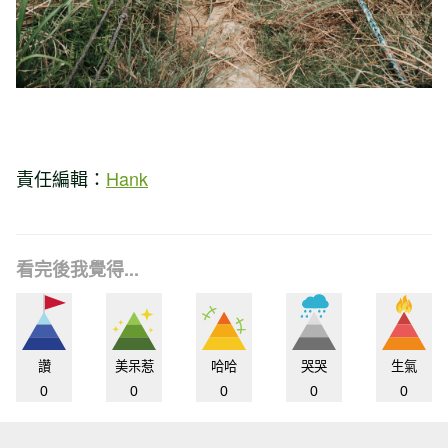
責任編輯：
Hank
看完後我覺得...
讚
美呆惹
哈哈
哭哭
生氣
0
0
0
0
0