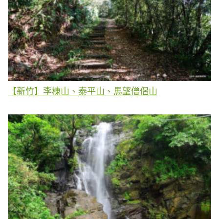
【新竹】李棟山、泰平山、馬望僧侶山