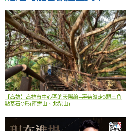
【高雄】高雄市中心區的天際線--壽柴縱走3顆三角
點基石O形(南壽山、北柴山)