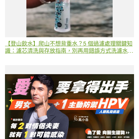
【登山飲水】爬山不想背重水？5 個過濾處理關鍵知
識：濾芯清洗與存放指南，別再用錯誤方式洗濾水
器！