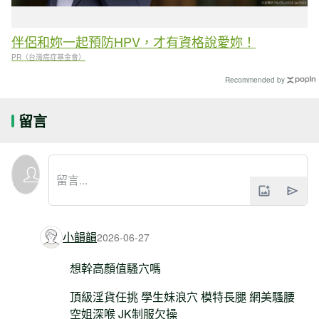
伴侶和妳一起預防HPV，才有資格說愛妳！
PR（台灣癌症基金會）
Recommended by
留言
小韻韻
2026-06-27
想幹高顏值騷穴嗎
頂級淫貨任挑 學生妹浪穴 模特長腿 網美騷腰
空姐深喉 JK制服欠操