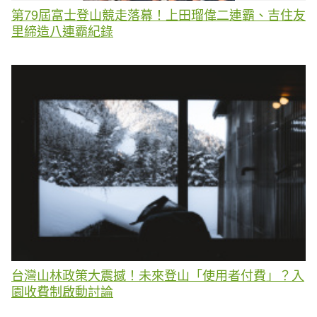
第79屆富士登山競走落幕！上田瑠偉二連霸、吉住友
里締造八連霸紀錄
台灣山林政策大震撼！未來登山「使用者付費」？入
園收費制啟動討論