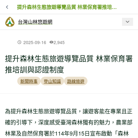
提升森林生態旅遊導覽品質 林業保育署推培訓與認證制度
台灣山林悠遊網
最新文章
2025-09-16
2,945
提升森林生態旅遊導覽品質 林業保育署
「原」來你在奧萬大 7月31日至8月2日
推培訓與認證制度
全民10元入園
新聞時事
登山知識
路線旅遊
巴威颱風強降雨致拉拉山國家森林遊樂
區巨木步道邊坡土石崩落 搶修完成！7月
18日正式恢復開園
為提升森林生態旅遊導覽品質，讓遊客能在專業且正
確的引導下，深度感受臺灣森林獨有的魅力，農業部
農業部延長公告哺乳類動物禁入森林遊
樂區及平地森林園區 兼顧防疫與友善寵
林業及自然保育署於114年9月15日宣布啟動「森林
物遊憩需求