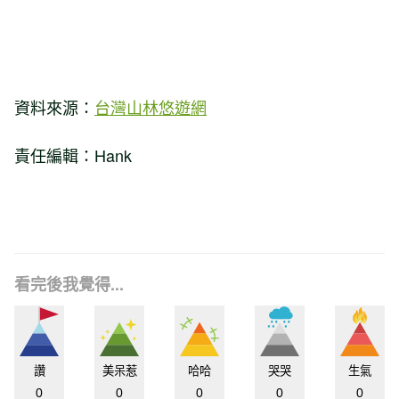
資料來源：
台灣山林悠遊網
責任編輯：Hank
看完後我覺得...
讚
美呆惹
哈哈
哭哭
生氣
0
0
0
0
0