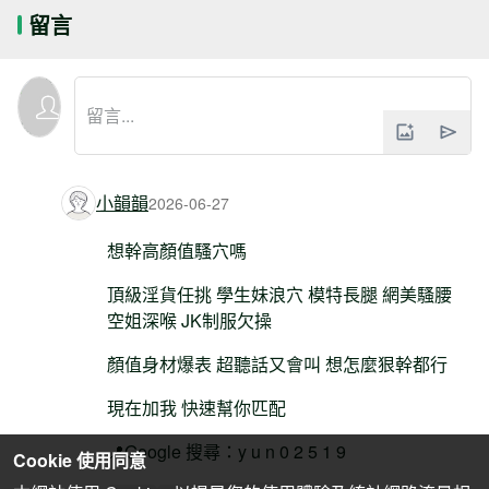
留言
小韻韻
2026-06-27
想幹高顏值騷穴嗎
頂級淫貨任挑 學生妹浪穴 模特長腿 網美騷腰
空姐深喉 JK制服欠操
顏值身材爆表 超聽話又會叫 想怎麼狠幹都行
現在加我 快速幫你匹配
📍Google 搜尋：y u n 0 2 5 1 9
Cookie 使用同意