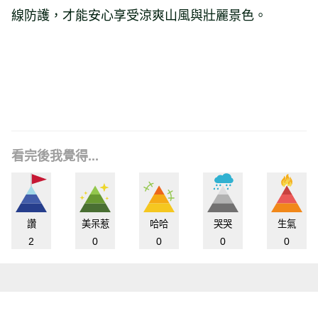
線防護，才能安心享受涼爽山風與壯麗景色。
看完後我覺得...
讚
美呆惹
哈哈
哭哭
生氣
2
0
0
0
0