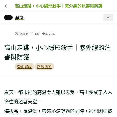
高山走跳，小心隱形殺手｜紫外線的危害與防護
黑邊
最新文章
2025-09-09
4,724
高山走跳，小心隱形殺手｜紫外線的危
戶外防曬指南｜陽光有好處，為什麼登
害與防護
山還是要防曬？一次看懂 UPF、SPF 與
防曬觀念
登山知識
路線旅遊
長毛象易主中國資本！Mammut 下一步
會怎麼走？
夏天，都市裡的高溫令人難以忍受，高山便成了人人
嚮往的避暑天堂。
小時候不准踩草皮，長大後才知道：草
地跑對足弓有這麼多好處
海拔高、氣溫低，帶來沁涼舒適的同時，卻也因植被