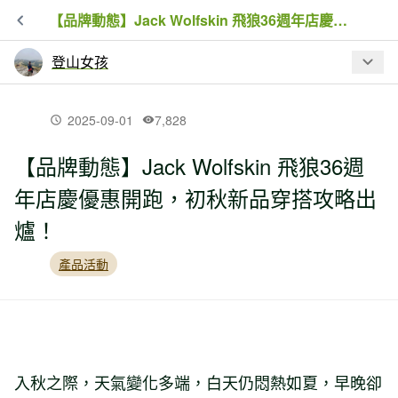
【品牌動態】Jack Wolfskin 飛狼36週年店慶優惠開跑，初秋新品穿搭攻略出爐！
登山女孩
最新文章
2025-09-01
7,828
【品牌動態】Jack Wolfskin 飛狼36週
【品牌動態】體感直逼40度有解！
年店慶優惠開跑，初秋新品穿搭攻略出
Columbia快乾涼感科技雙重防護接招艷
夏！
爐！
產品活動
【產品活動】MAMMUT 板橋大遠百門市
將於2026/4/17(五)盛大開幕！
【產品活動】順天堂藥廠80週年，攜手
白沙屯媽祖進香第11年同行，以初心守
入秋之際，天氣變化多端，白天仍悶熱如夏，早晚卻
護香燈腳身心健康！