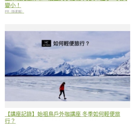
變小！
PR（新素簡）
【講座記錄】始祖鳥戶外咖講座 冬季如何輕便旅
行？