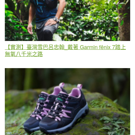
【實測】臺灣雪巴呂忠翰_戴著 Garmin fēnix 7踏上
無氧八千米之路