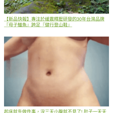
【新品快報】專注於緩震釋壓研發的30年台灣品牌
『母子鱷魚』跨足『健行登山鞋』
起床就先做件事，沒三天小腹就不見了! 肚子一天天