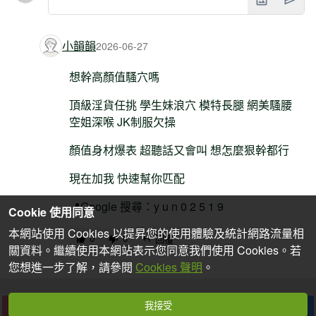
小韻韻
2026-06-27
想幹高顏值騷穴嗎
頂級淫貨任挑 學生妹浪穴 模特長腿 網美騷腰
空姐深喉 JK制服欠操
顏值身材爆表 超聽話又會叫 想怎麼狠幹都行
現在加我 快速幫你匹配
📍Google 搜尋：y u n 0 2 5 1 9
Cookie 使用同意
本網站使用 Cookies 以提昇您的使用體驗及統計網路流量相
0
0
回覆
關資料。繼續使用本網站表示您同意我們使用 Cookies。若
您想進一步了解，請參閱
Cookies 聲明
。
我接受
下一篇
收藏
分享