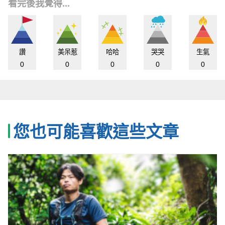
看完後我覺得...
讚
美呆惹
哈哈
哭哭
生氣
0
0
0
0
0
您也可能喜歡這些文章