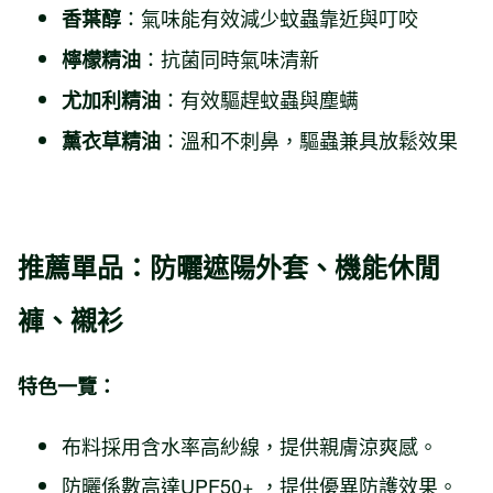
：氣味能有效減少蚊蟲靠近與叮咬
香葉醇
：抗菌同時氣味清新
檸檬精油
：有效驅趕蚊蟲與塵螨
尤加利精油
：溫和不刺鼻，驅蟲兼具放鬆效果
薰衣草精油
推薦單品：
防曬遮陽外套、機能休閒
褲、襯衫
特色一覽：
布料採用含水率高紗線，提供親膚涼爽感。
防曬係數高達UPF50+ ，提供優異防護效果。