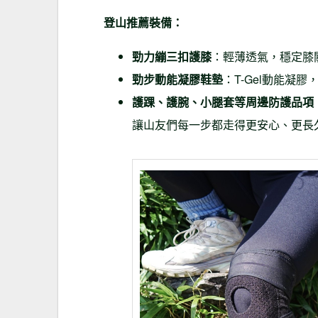
登山推薦裝備：
勁力繃三扣護膝
：輕薄透氣，穩定膝
勁步動能凝膠鞋墊
：T-Gel動能凝
護踝、護腕、小腿套等周邊防護品項
讓山友們每一步都走得更安心、更長