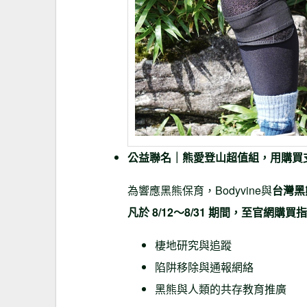
公益聯名｜熊愛登山超值組，用購買
為響應黑熊保育，Bodyvine與
台灣黑
凡於 8/12～8/31 期間，至官網
棲地研究與追蹤
陷阱移除與通報網絡
黑熊與人類的共存教育推廣