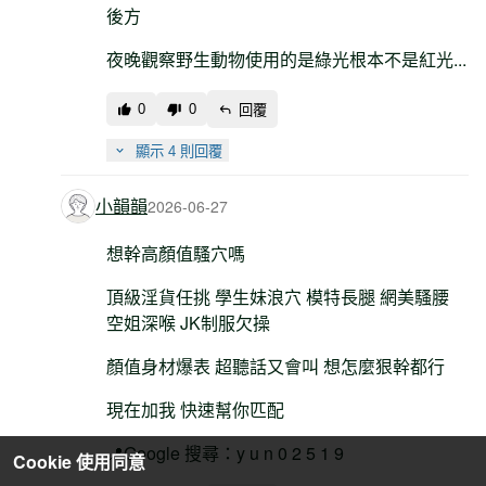
後方
夜晚觀察野生動物使用的是綠光根本不是紅光...
0
0
回覆
顯示 4 則回覆
小韻韻
2026-06-27
想幹高顏值騷穴嗎
頂級淫貨任挑 學生妹浪穴 模特長腿 網美騷腰
空姐深喉 JK制服欠操
顏值身材爆表 超聽話又會叫 想怎麼狠幹都行
現在加我 快速幫你匹配
📍Google 搜尋：y u n 0 2 5 1 9
Cookie 使用同意