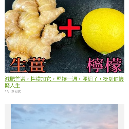
減肥首選，檸檬加它，堅持一週，腰細了，瘦到你懷
疑人生
PR（新素簡）