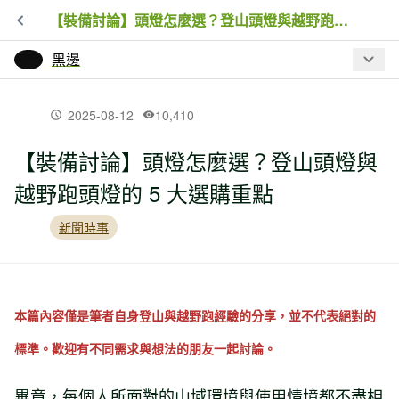
【裝備討論】頭燈怎麼選？登山頭燈與越野跑頭燈的 5 大選購重點
黑邊
最新文章
2025-08-12
10,410
【裝備討論】頭燈怎麼選？登山頭燈與
長毛象易主中國資本！Mammut 下一步
越野跑頭燈的 5 大選購重點
會怎麼走？
新聞時事
小時候不准踩草皮，長大後才知道：草
地跑對足弓有這麼多好處
本篇內容僅是筆者自身登山與越野跑經驗的分享，並不代表絕對的
美國護理師遭登山杖貫穿！為什麼登山
杖能刺穿人體？原來杖尖比你想像更危
標準。歡迎有不同需求與想法的朋友一起討論。
險
畢竟，每個人所面對的山域環境與使用情境都不盡相