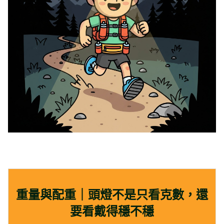
重量與配重｜頭燈不是只看克數，還
要看戴得穩不穩