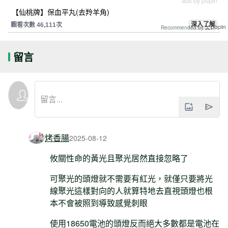
ads by popIn
【仙桃牌】保血平丸(去羚羊角)
深入了解
觀看次數 46,111次
Recommended by
留言
烤香腸
2025-08-12
攸關性命的黃光且聚光居然直接忽略了
可聚光的頭燈就不需要有紅光，就僅只要將光
線聚光這樣對向的人就算特地去直視頭燈也根
本不會被照到導致感覺刺眼
使用18650電池的頭燈反而絕大多數都是電池在