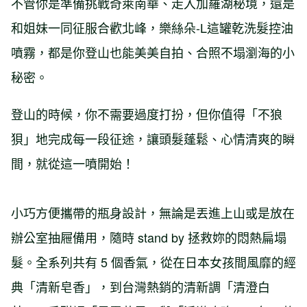
不管你是準備挑戰奇萊南華、走入加羅湖秘境，還是
和姐妹一同征服合歡北峰，樂絲朵-L這罐乾洗髮控油
噴霧，都是你登山也能美美自拍、合照不塌瀏海的小
秘密。
登山的時候，你不需要過度打扮，但你值得「不狼
狽」地完成每一段征途，讓頭髮蓬鬆、心情清爽的瞬
間，就從這一噴開始！
小巧方便攜帶的瓶身設計，無論是丟進上山或是放在
辦公室抽屜備用，隨時 stand by 拯救妳的悶熱扁塌
髮。全系列共有 5 個香氣，從在日本女孩間風靡的經
典「清新皂香」，到台灣熱銷的清新調「清澄白