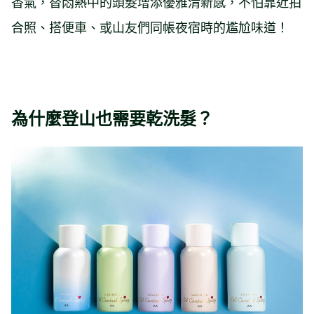
香氣，替悶熱中的頭髮增添優雅清新感，不怕靠近拍
合照、搭便車、或山友們同帳夜宿時的尷尬味道！
為什麼登山也需要乾洗髮？