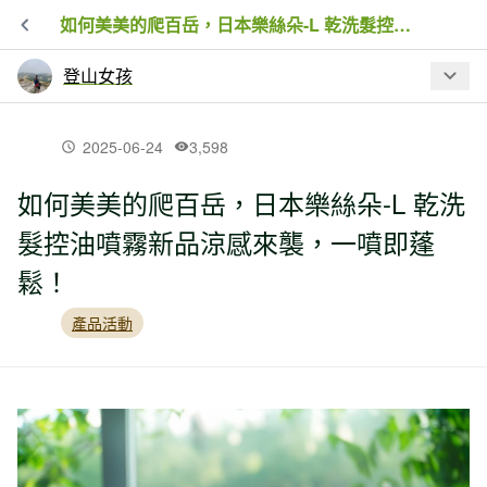
如何美美的爬百岳，日本樂絲朵-L 乾洗髮控油噴霧新品涼感來襲，一噴即蓬鬆！
登山女孩
最新文章
2025-06-24
3,598
如何美美的爬百岳，日本樂絲朵-L 乾洗
【品牌動態】體感直逼40度有解！
髮控油噴霧新品涼感來襲，一噴即蓬
Columbia快乾涼感科技雙重防護接招艷
夏！
鬆！
產品活動
【產品活動】MAMMUT 板橋大遠百門市
將於2026/4/17(五)盛大開幕！
【產品活動】順天堂藥廠80週年，攜手
白沙屯媽祖進香第11年同行，以初心守
護香燈腳身心健康！