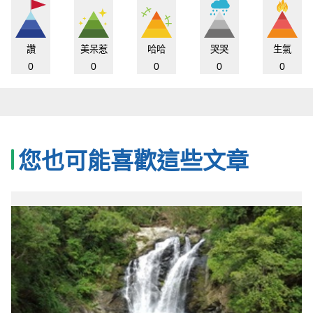
讚
美呆惹
哈哈
哭哭
生氣
0
0
0
0
0
您也可能喜歡這些文章