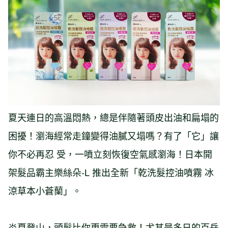
夏天連日的高溫悶熱，總是伴隨著頭皮出油和扁塌的
困擾！瀏海經常走鐘變得油膩又塌嗎？有了「它」讓
你不必再忍 受，一噴立刻恢復空氣感瀏海！日本開
架髮品霸主樂絲朵-L 推出全新「乾洗髮控油噴霧 冰
涼草本小蒼蘭」。
炎夏登山，頭髮比你更需要急救！尤其是多日的百岳