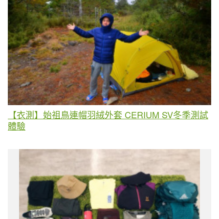
【衣測】始祖鳥連帽羽絨外套 CERIUM SV冬季測試
體驗