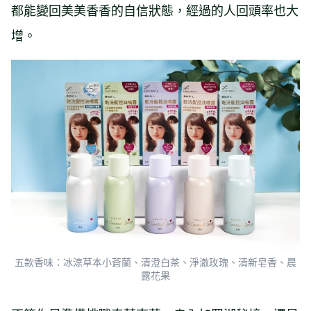
都能變回美美香香的自信狀態，經過的人回頭率也大
增。
五款香味：冰涼草本小蒼蘭、清澄白茶、淨澈玫瑰、清新皂香、晨
露花果