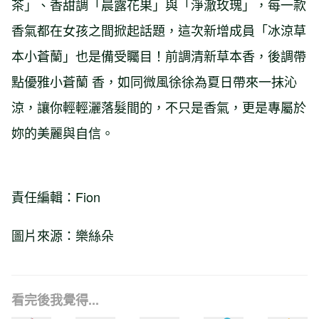
茶」、香甜調「晨露花果」與「淨澈玫瑰」，每一款
香氣都在女孩之間掀起話題，這次新增成員「冰涼草
本小蒼蘭」也是備受矚目！前調清新草本香，後調帶
點優雅小蒼蘭 香，如同微風徐徐為夏日帶來一抹沁
涼，讓你輕輕灑落髮間的，不只是香氣，更是專屬於
妳的美麗與自信。
責任編輯：Fion
圖片來源：樂絲朵
看完後我覺得...