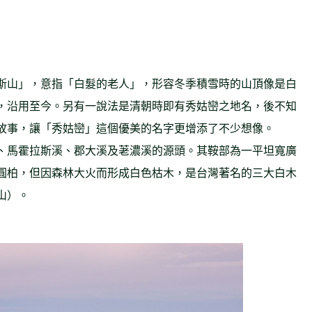
斯山」，意指「白髮的老人」，形容冬季積雪時的山頂像是白
，沿用至今。另有一說法是清朝時即有秀姑巒之地名，後不知
故事，讓「秀姑巒」這個優美的名字更增添了不少想像。
、馬霍拉斯溪、郡大溪及荖濃溪的源頭。其鞍部為一平坦寬廣
圓柏，但因森林大火而形成白色枯木，是台灣著名的三大白木
山）。