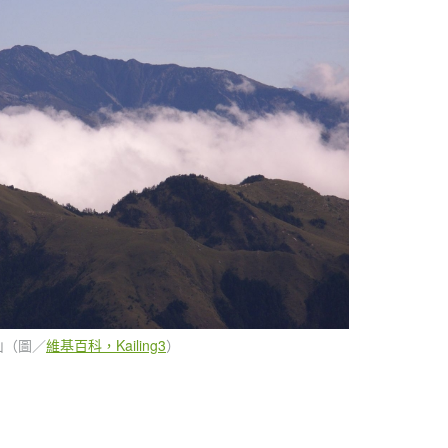
山（圖／
維基百科，Kailing3
）