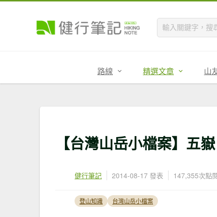
路線
精選文章
山
【台灣山岳小檔案】五嶽
健行筆記
2014-08-17 發表
147,355次點
登山知識
台灣山岳小檔案