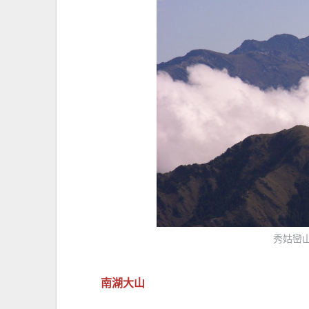
秀姑巒
南湖大山