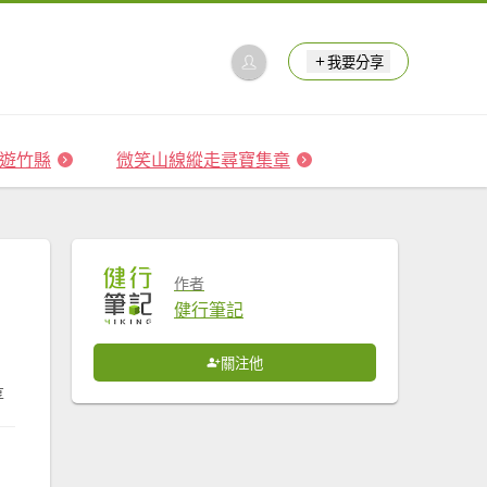
我要分享
 森遊竹縣
微笑山線縱走尋寶集章
作者
健行筆記
關注他
享