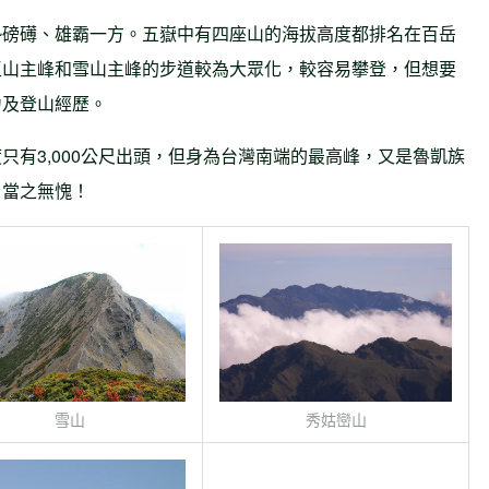
勢磅礡、雄霸一方。五嶽中有四座山的海拔高度都排名在百岳
玉山主峰和雪山主峰的步道較為大眾化，較容易攀登，但想要
力及登山經歷。
只有3,000公尺出頭，但身為台灣南端的最高峰，又是魯凱族
，當之無愧！
雪山
秀姑巒山