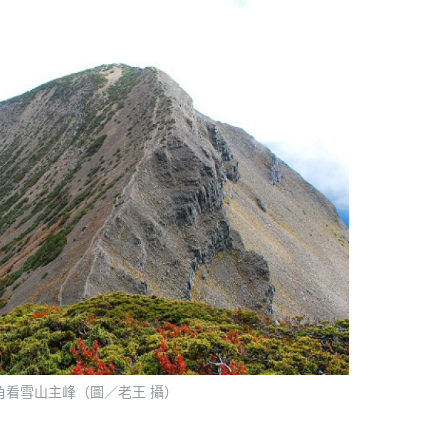
角看雪山主峰（圖／老王 攝）