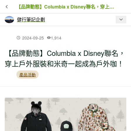
【品牌動態】Columbia x Disney聯名，穿上戶外服裝和米奇一起成為戶外咖！
健行筆記企劃
最新文章
2024-09-25
1,914
【品牌動態】Columbia x Disney聯名，
【新品上市】Canon「為V而生」重磅登
穿上戶外服裝和米奇一起成為戶外咖！
場， PowerShot V1 正式亮相！
產品活動
【品牌動態】Coleman 推出全新
「ROOMY FRONT 2-ROOM」帳篷，創
造緊湊露營新體驗
【新品快報】DK高博士 AIR波普防潑水
健走鞋上市！