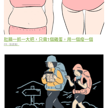
肚腩一抓一大把，只需1個雞蛋，用一個瘦一個
PR（新素簡）