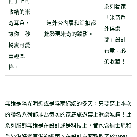
帽子上可
系列獨家
收納的米
「米奇戶
奇耳朵，
連外套內層和鈕扣都
外俱樂
讓你一秒
能發現米奇的蹤影。
部」設計
轉變可愛
布章，必
童趣風
須收藏！
格。
無論是陽光明媚或是陰雨綿綿的冬天，只要穿上本次
的聯名系列都能為每次的家庭旅遊套上歡樂濾鏡！此
系列服飾無論是在設計或是科技上，都包含迪士尼和
戶外愛好者喜愛的細節。在設計方面致敬了於1930