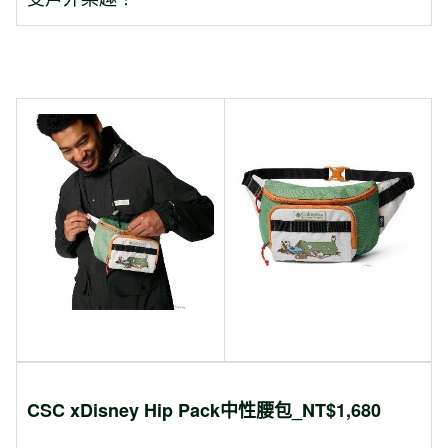
CSC xDisney Hip Pack
中性腰包
_NT$1,680