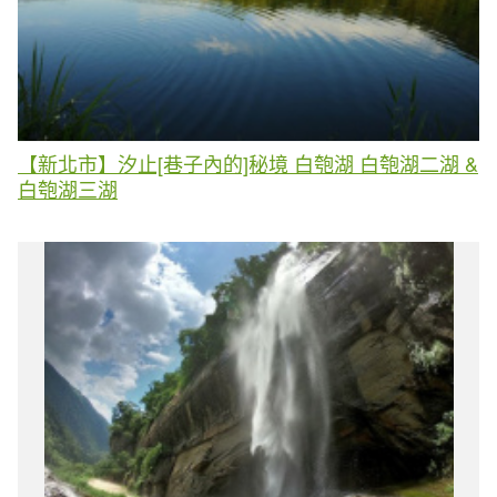
【新北市】汐止[巷子內的]秘境 白匏湖 白匏湖二湖 &
白匏湖三湖