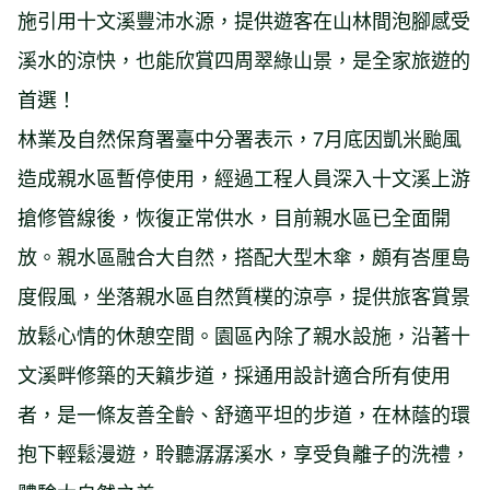
施引用十文溪豐沛水源，提供遊客在山林間泡腳感受
溪水的涼快，也能欣賞四周翠綠山景，是全家旅遊的
首選！
林業及自然保育署臺中分署表示，7月底因凱米颱風
造成親水區暫停使用，經過工程人員深入十文溪上游
搶修管線後，恢復正常供水，目前親水區已全面開
放。親水區融合大自然，搭配大型木傘，頗有峇厘島
度假風，坐落親水區自然質樸的涼亭，提供旅客賞景
放鬆心情的休憩空間。園區內除了親水設施，沿著十
文溪畔修築的天籟步道，採通用設計適合所有使用
者，是一條友善全齡、舒適平坦的步道，在林蔭的環
抱下輕鬆漫遊，聆聽潺潺溪水，享受負離子的洗禮，