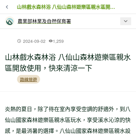
山林戲水森林浴 八仙山森林遊樂區親水區開放使用，快來清涼一下
農業部林業及自然保育署
最新文章
2024-09-02
1,259
山林戲水森林浴 八仙山森林遊樂區親水
盛夏避暑首選！ 精選全臺五大國家森林
區開放使用，快來清涼一下
遊樂區 瀑布、巨木、雲海一次滿足
路線旅遊
【步道資訊】兼顧生態保育、共創步道
安全環境
炎熱的夏日，除了待在室內享受空調的舒適外，到八
【生態新聞】臺中武陵受困黑熊傷癒重
仙山國家森林遊樂區親水區玩水，享受溪水沁涼的快
返山林
感，是最消暑的選擇。八仙山國家森林遊樂區親水設