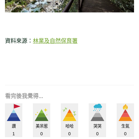
資料來源：
林業及自然保育署
看完後我覺得...
讚
美呆惹
哈哈
哭哭
生氣
1
0
0
0
0