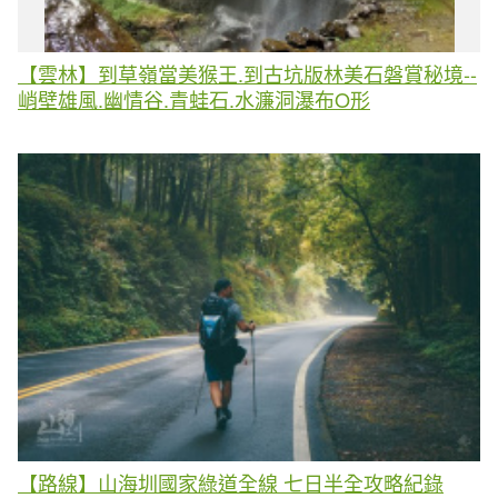
【雲林】到草嶺當美猴王.到古坑版林美石磐賞秘境--
峭壁雄風.幽情谷.青蛙石.水濂洞瀑布O形
【路線】山海圳國家綠道全線 七日半全攻略紀錄