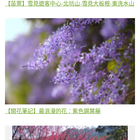
【苗栗】雪見遊客中心-北坑山-雪見大板根-東洗水山
【開花筆記】最浪漫的花：紫色錫葉藤