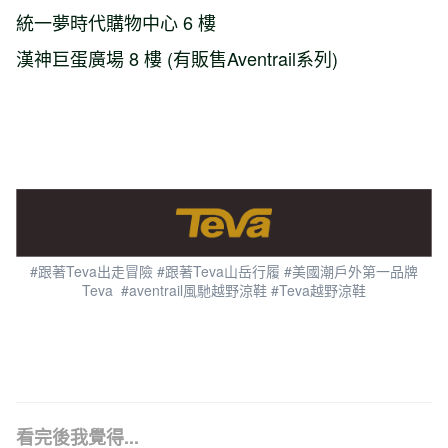
統一夢時代購物中心 6 樓
漢神巨蛋廣場 8 樓 (有販售Aventrail系列)
#跟著Teva出走冒險 #跟著Teva山岳行履 #美國潮戶外第一品牌
Teva #aventrail風馳越野涼鞋 #Teva越野涼鞋
看完後我覺得...