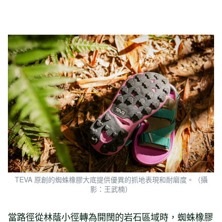
TEVA 原創的蜘蛛橡膠大底提供優異的抓地表現和耐磨度。（攝
影：王武楠）
當路徑從林蔭小徑轉為開闊的岩石區域時，蜘蛛橡膠