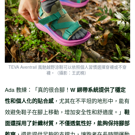
TEVA Aventrail 風馳越野涼鞋可以依照個人習慣選擇穿襪或不穿
襪。（攝影：王武楠）
Ada 教練：「真的很合腳！
W 綁帶系統提供了穩定
，尤其在不平坦的地形中，能有
性和個人化的貼合感
效避免鞋子在腳上移動，增加安全性和舒適度。」
鞋
面還採用了針織材質，不僅透氣性好，能夠保持腳部
，還能提供足夠的支撐力，讓跑者在長時間運動
乾爽