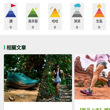
讚
美呆惹
哈哈
哭哭
生氣
0
0
0
0
0
相關文章