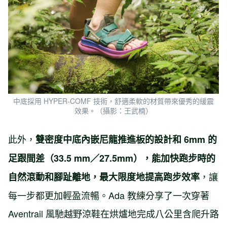
中底採用 HYPER-COMF 技術，舒適柔軟的材質帶來優秀的緩震
效果。（攝影：王武楠）
此外，
雙密度中底內嵌尼龍推進板的設計和 6mm 的
足跟間差（33.5 mm／27.5mm），能加快跑步時的
，讓
自然滾動和腳趾離地，最大限度地提高跑步效率
每一步都更加輕盈流暢。Ada 教練分享了一次穿著
Aventrail 風馳越野涼鞋在烘爐地完成八公里含爬升路