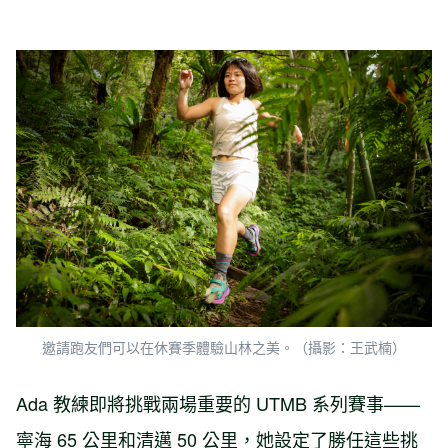
邀請跑友們可以在休賽季體驗山林之美。（攝影：王武楠）
Ada 教練即將挑戰兩場重要的 UTMB 系列賽事——
寧海 65 公里和清邁 50 公里，她設定了勝任這些挑