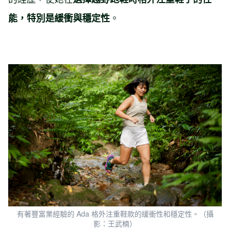
。
能，特別是緩衝與穩定性
有著豐富業經驗的 Ada 格外注重鞋款的緩衝性和穩定性。（攝
影：王武楠）