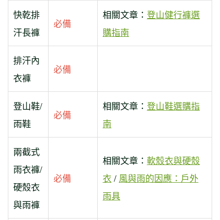
快乾排
相關文章：
登山健行褲選
必備
汗長褲
購指南
排汗內
必備
衣褲
登山鞋/
相關文章：
登山鞋選購指
必備
雨鞋
南
兩截式
相關文章：
軟殼衣與硬殼
雨衣褲/
必備
衣
/
風與雨的因應：戶外
硬殼衣
雨具
與雨褲