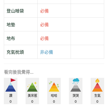
登山睡袋
必備
地墊
必備
地布
必備
充氣枕頭
非必備
看完後我覺得...
讚
美呆惹
哈哈
哭哭
生氣
0
0
0
0
0