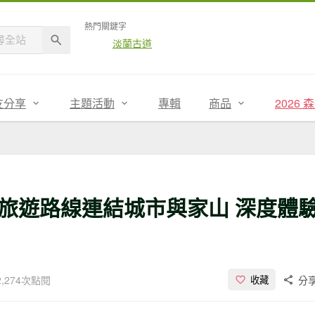
熱門關鍵字
淡蘭古道
友分享
主題活動
專輯
商品
2026
旅遊路線連結城市與家山 深度體
2,274次點閱
分
收藏