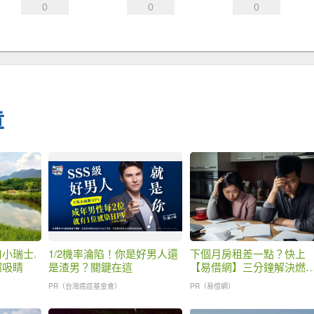
0
0
0
章
小瑞士.
1/2機率淪陷！你是好男人還
下個月房租差一點？快上
超吸睛
是渣男？關鍵在這
【易借網】三分鐘解決燃
之急
PR（台灣癌症基金會）
PR（易借網）