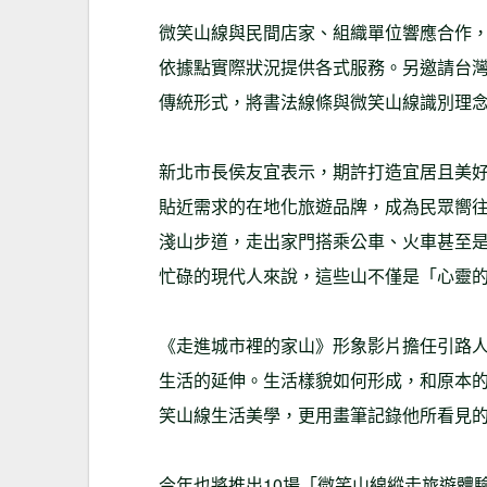
微笑山線與民間店家、組織單位響應合作，
依據點實際狀況提供各式服務。另邀請台
傳統形式，將書法線條與微笑山線識別理
新北市長侯友宜表示，期許打造宜居且美
貼近需求的在地化旅遊品牌，成為民眾嚮
淺山步道，走出家門搭乘公車、火車甚至是
忙碌的現代人來說，這些山不僅是「心靈
《走進城市裡的家山》形象影片擔任引路
生活的延伸。生活樣貌如何形成，和原本
笑山線生活美學，更用畫筆記錄他所看見
今年也將推出10場「微笑山線縱走旅遊體