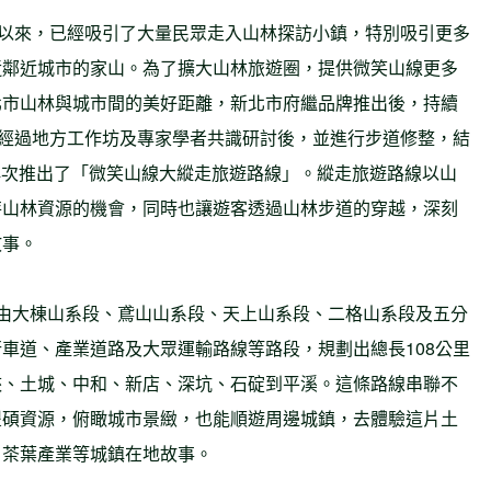
出以來，已經吸引了大量民眾走入山林探訪小鎮，特別吸引更多
近鄰近城市的家山。為了擴大山林旅遊圈，提供微笑山線更多
北市山林與城市間的美好距離，新北市府繼品牌推出後，持續
，經過地方工作坊及專家學者共識研討後，並進行步道修整，結
日再次推出了「微笑山線大縱走旅遊路線」。縱走旅遊路線以山
特山林資源的機會，同時也讓遊客透過山林步道的穿越，深刻
故事。
由大棟山系段、鳶山山系段、天上山系段、二格山系段及五分
車道、產業道路及大眾運輸路線等路段，規劃出總長108公里
峽、土城、中和、新店、深坑、石碇到平溪。這條路線串聯不
豐碩資源，俯瞰城市景緻，也能順遊周邊城鎮，去體驗這片土
、茶葉產業等城鎮在地故事。