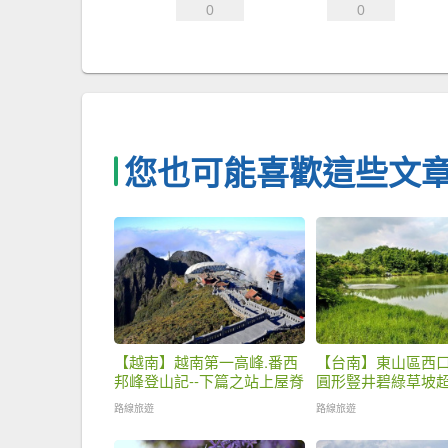
0
0
您也可能喜歡這些文
【越南】越南第一高峰.番西
【台南】東山區西口
邦峰登山記--下篇之站上屋脊
圓形豎井碧綠草坡
路線旅遊
路線旅遊