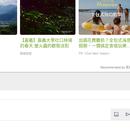
【嘉義】嘉義大學社口林場
出國花費難抓？全包式海
的春天.螢火蟲的歡愉派對
假期，一價搞定食宿玩樂
省錢更省心！
路線旅遊
PR（Club Med Taiwan）
Recommended by