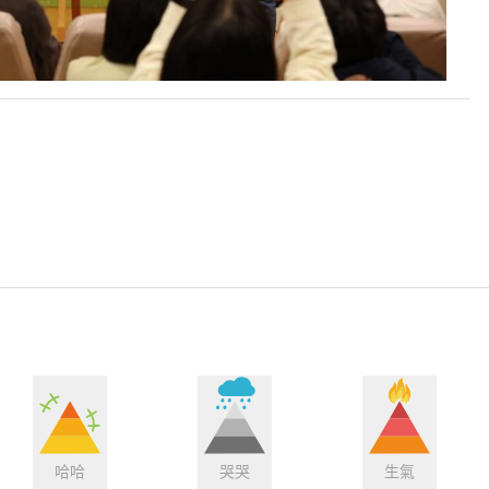
哈哈
哭哭
生氣