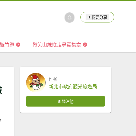
我要分享
 森遊竹縣
微笑山線縱走尋寶集章
作者
驗
新北市政府觀光旅遊局
關注他
享