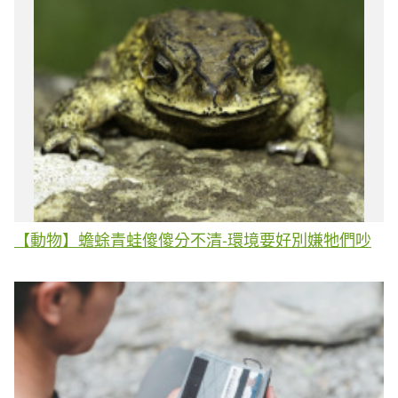
【動物】蟾蜍青蛙傻傻分不清-環境要好別嫌牠們吵