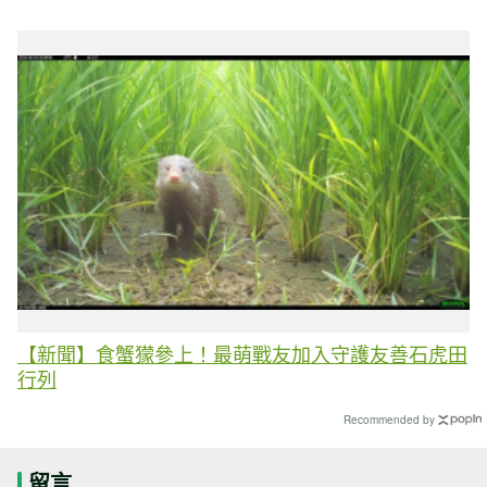
【新聞】食蟹獴參上！最萌戰友加入守護友善石虎田
行列
Recommended by
留言