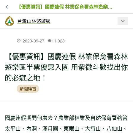
【優惠資訊】國慶連假 林業保育署森林遊樂區半票優惠入園 用紫微斗數找出你的必遊之地！
台灣山林悠遊網
最新文章
2023-09-27
11,028
【優惠資訊】國慶連假 林業保育署森林
「原」來你在奧萬大 7月31日至8月2日
遊樂區半票優惠入園 用紫微斗數找出你
全民10元入園
的必遊之地！
巴威颱風強降雨致拉拉山國家森林遊樂
新聞時事
區巨木步道邊坡土石崩落 搶修完成！7月
18日正式恢復開園
國慶連假期間何處去？農業部林業及自然保育署轄管
農業部延長公告哺乳類動物禁入森林遊
樂區及平地森林園區 兼顧防疫與友善寵
太平山、內洞、滿月圓、東眼山、大雪山、八仙山、
物遊憩需求