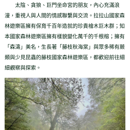
太陰、貪狼、巨門坐命宮的朋友，內心充滿浪
漫，重視人與人間的情感聯繫與交流。拉拉山國家森
林遊樂區擁有保育千百年造就的珍貴檜木巨木群；知
本國家森林遊樂區擁有樣貌變化萬千的千根榕；擁有
「森濤」美名，生長著「藤枝秋海棠」與眾多稀有蕨
類與少見昆蟲的藤枝國家森林遊樂區，都歡迎前往細
細觀察與探索。