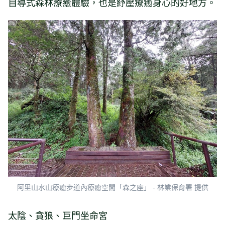
自導式森林療癒體驗，也是紓壓療癒身心的好地方。
阿里山水山療癒步道內療癒空間「森之座」 - 林業保育署 提供
太陰、貪狼、巨門坐命宮