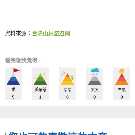
資料來源：
台灣山林悠遊網
看完後我覺得...
讚
美呆惹
哈哈
哭哭
生氣
5
1
0
0
0